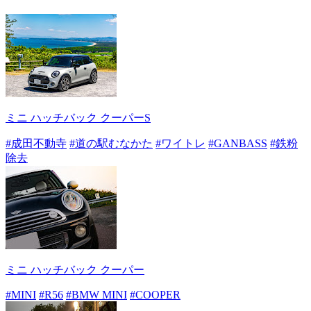
ミニ ハッチバック クーパーS
#成田不動寺
#道の駅むなかた
#ワイトレ
#GANBASS
#鉄粉
除去
ミニ ハッチバック クーパー
#MINI
#R56
#BMW MINI
#COOPER