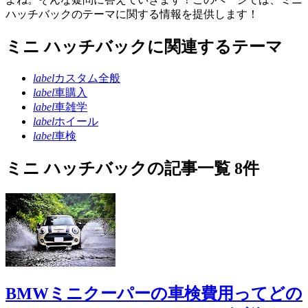
ハッチバックのテーマに関する情報を提供します！
ミニ ハッチバックに関連するテーマ
label
カスタム全般
label
車購入
label
車雑学
label
ホイール
label
車検
ミニ ハッチバックの記事一覧 8件
BMWミニクーパーの車検費用ってどの