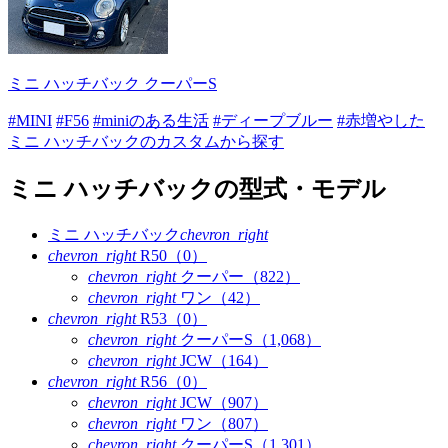
ミニ ハッチバック クーパーS
#MINI
#F56
#miniのある生活
#ディープブルー
#赤増やした
ミニ ハッチバックのカスタムから探す
ミニ ハッチバックの型式・モデル
ミニ ハッチバック
chevron_right
chevron_right
R50（0）
chevron_right
クーパー（822）
chevron_right
ワン（42）
chevron_right
R53（0）
chevron_right
クーパーS（1,068）
chevron_right
JCW（164）
chevron_right
R56（0）
chevron_right
JCW（907）
chevron_right
ワン（807）
chevron_right
クーパーS（1,301）