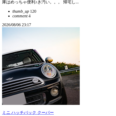
庫はめっちゃ便利♪き汚い。。。 帰宅し...
thumb_up
120
comment
4
2026/08/06 23:17
ミニ ハッチバック クーパー