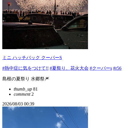
ミニ ハッチバック クーパーS
#熱中症に気をつけて!!
#夏祭り、花火大会
#クーパーs
#r56
島根の夏祭り 水郷祭🎆
thumb_up
81
comment
2
2026/08/03 00:39