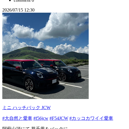
comment
0
2026/07/15 12:30
ミニ ハッチバック JCW
#大自然と愛車
#f56jcw
#F54JCW
#カッコカワイイ愛車
阿蘇山頂にて 草千里をバックに