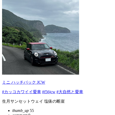
ミニ ハッチバック JCW
#カッコカワイイ愛車
#f56jcw
#大自然と愛車
生月サンセットウェイ 塩俵の断崖
thumb_up
55