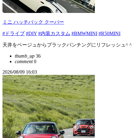
ミニ ハッチバック クーパー
#ドライブ
#DIY
#内装カスタム
#BMWMINI
#R50MINI
天井をベージュからブラックパンチングにリフレッシュ^ ^
thumb_up
36
comment
0
2026/08/09 16:03