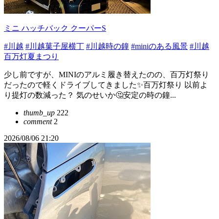
ミニ ハッチバック クーパーS
#川越
#川越菓子屋横丁
#川越時の鐘
#miniのある風景
#川越
百万灯夏まつり
少し前ですが、MINIのアルミ履き替えたのの、百万灯祭り
だったので軽くドライブしてきました✨百万灯祭り 以前よ
り提灯の数減った？ 気のせいか🤔安定の時の鐘...
thumb_up
222
comment
2
2026/08/06 21:20