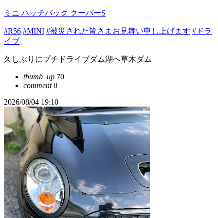
ミニ ハッチバック クーパーS
#R56
#MINI
#被災された皆さまお見舞い申し上げます
#ドラ
イブ
久しぶりにプチドライブダム湖へ草木ダム
thumb_up
70
comment
0
2026/08/04 19:10