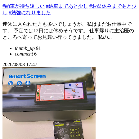
#納車が待ち遠しい
#納車まであと少し
#お盆休みまであと少
し
#勉強になりました
連休に入られた方も多いでしょうが、私はまだお仕事中で
す。 予定では12日には休めそうです。 仕事帰りに主治医の
ところへ寄ってお見舞い行ってきました。 私の...
thumb_up
91
comment
6
2026/08/08 17:47