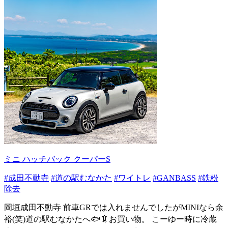
ミニ ハッチバック クーパーS
#成田不動寺
#道の駅むなかた
#ワイトレ
#GANBASS
#鉄粉
除去
岡垣成田不動寺 前車GRでは入れませんでしたがMINIなら余
裕(笑)道の駅むなかたへ🐟🦑お買い物。 こーゆー時に冷蔵