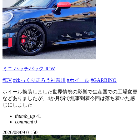
ミニ ハッチバック JCW
#EV
#ゆっくり走ろう神奈川
#ホイール
#GARBINO
ホイール換装しました世界情勢の影響で生産国での工場変更
などありましたが、4か月弱で無事到着今回は落ち着いた感
じにしました
thumb_up
41
comment
0
2026/08/09 01:50