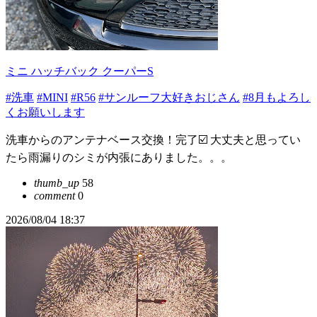
ミニ ハッチバック クーパーS
#洗車
#MINI
#R56
#サンルーフ大好きおじさん
#8月もよろし
くお願いします
洗車からのアンテナベース交換！完了☑️ 大丈夫と思ってい
たら雨漏りのシミが内張にありました。。。
thumb_up
58
comment
0
2026/08/04 18:37