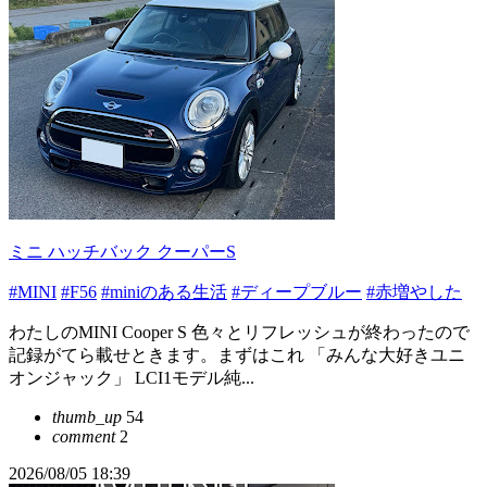
ミニ ハッチバック クーパーS
#MINI
#F56
#miniのある生活
#ディープブルー
#赤増やした
わたしのMINI Cooper S 色々とリフレッシュが終わったので
記録がてら載せときます。まずはこれ 「みんな大好きユニ
オンジャック」 LCI1モデル純...
thumb_up
54
comment
2
2026/08/05 18:39