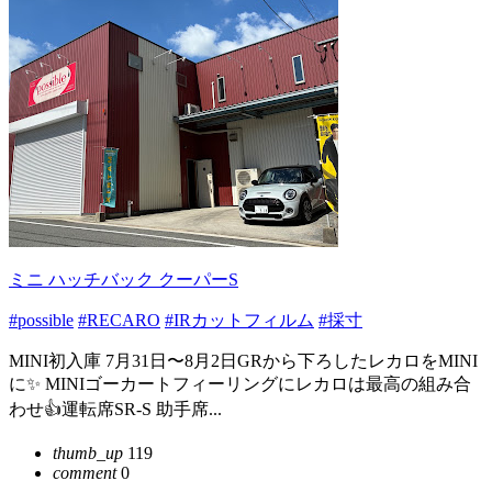
ミニ ハッチバック クーパーS
#possible
#RECARO
#IRカットフィルム
#採寸
MINI初入庫 7月31日〜8月2日GRから下ろしたレカロをMINI
に✨ MINIゴーカートフィーリングにレカロは最高の組み合
わせ👍運転席SR-S 助手席...
thumb_up
119
comment
0