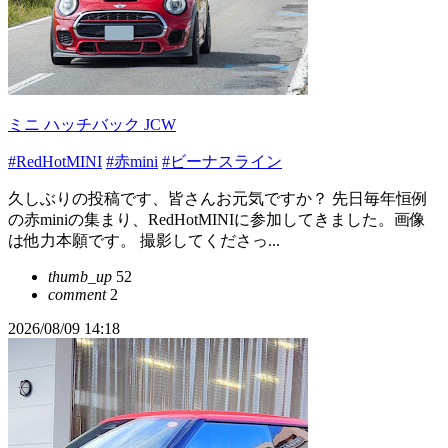
ミニ ハッチバック JCW
#RedHotMINI
#赤mini
#ビーナスライン
久しぶりの投稿です、皆さんお元気ですか？ 先日毎年恒例
の赤miniの集まり、RedHotMINIに参加してきました。画像
は他力本願です。 撮影してくださっ...
thumb_up
52
comment
2
2026/08/09 14:18