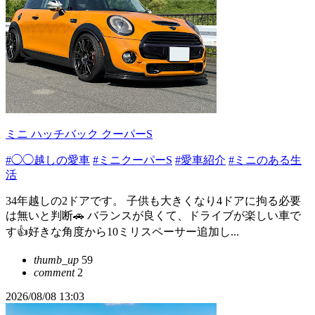
ミニ ハッチバック クーパーS
#◯◯越しの愛車
#ミニクーパーS
#愛車紹介
#ミニのある生
活
34年越しの2ドアです。 子供も大きくなり4ドアに拘る必要
は無いと判断🚗 バランスが良くて、ドライブが楽しい車で
す👍好きな角度から10ミリスペーサー追加し...
thumb_up
59
comment
2
2026/08/08 13:03