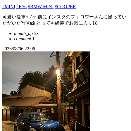
#MINI
#R56
#BMW MINI
#COOPER
可愛い愛車^_^✨️ 前にインスタのフォロワーさんに撮ってい
ただいた写真📸 とっても綺麗でお気に入り👏
thumb_up
53
comment
1
2026/08/06 22:06