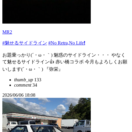
MR2
#魅せるサイドライン
#No Retra,No Life❗️
お題乗っかり(´・ω・｀) 魅惑のサイドライン・・・ やなく
て魅せるサイドライン👍 赤い橋コラボ 今月もよろしくお願
いします(´・ω・｀) 『弥栄』
thumb_up
133
comment
34
2026/06/06 18:08