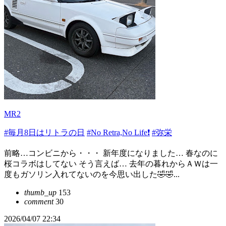
MR2
#毎月8日はリトラの日
#No Retra,No Life❗️
#弥栄
前略…コンビニから・・・ 新年度になりました… 春なのに
桜コラボはしてない そう言えば… 去年の暮れからＡＷは一
度もガソリン入れてないのを今思い出した🤣🤣...
thumb_up
153
comment
30
2026/04/07 22:34