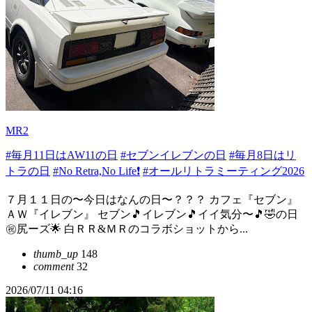
MR2
#毎月11日はAW11の日
#セブンイレブンの日
#毎月8日はリ
トラの日
#No Retra,No Life❗️
#オールリトラミーティング2026
７月１１日の〜今日はなんの日〜？？？ カフェ『セブン』
ＡＷ『イレブン』 セブン🎵イレブン🎵イイ気分〜🎵🤣の日
㊗️尻ーズ🌟 白ＲＲ&ＭＲのコラボショットから...
thumb_up
148
comment
32
2026/07/11 04:16