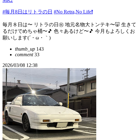
MR2
#毎月8日はリトラの日
#No Retra,No Life❗️
毎月８日は〜 リトラの日㊗️ 地元名物大トンテキ〜🐷 生きて
るだけでめちゃ桶〜🎵 色々あるけど〜🎵 今月もよろしくお
願いします(´・ω・｀)
thumb_up
143
comment
33
2026/03/08 12:38