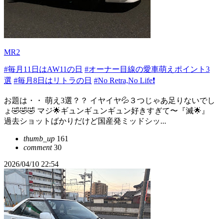
MR2
#毎月11日はAW11の日
#オーナー目線の愛車萌えポイント3
選
#毎月8日はリトラの日
#No Retra,No Life❗️
お題は・・ 萌え3選？？ イヤイヤ💦３つじゃあ足りないでし
ょ🤣🤣🤣 マジ🌟ギュンギュンギュン好きすぎて〜『滅🌟』
過去ショットばかりだけど国産発ミッドシッ...
thumb_up
161
comment
30
2026/04/10 22:54