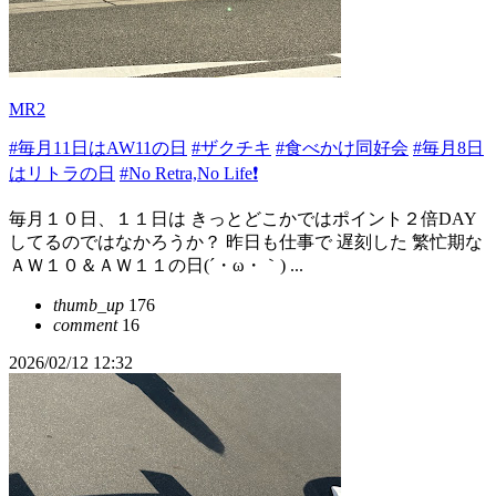
MR2
#毎月11日はAW11の日
#ザクチキ
#食べかけ同好会
#毎月8日
はリトラの日
#No Retra,No Life❗️
毎月１０日、１１日は きっとどこかではポイント２倍DAY
してるのではなかろうか？ 昨日も仕事で 遅刻した 繁忙期な
ＡＷ１０＆ＡＷ１１の日(´・ω・｀) ...
thumb_up
176
comment
16
2026/02/12 12:32