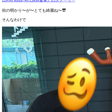
日
#No Retra,No Life❗️
#愛車とのストーリー
街の明かり〜が〜とても綺麗ね〜🔛
そんなわけで