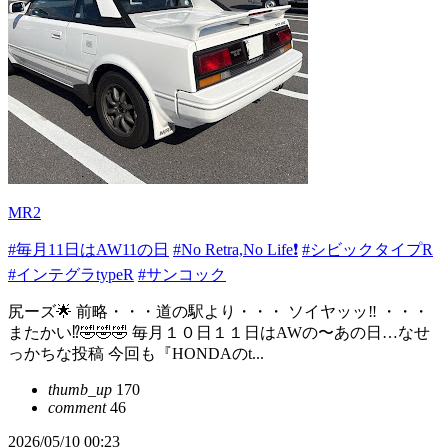
MR2
#毎月11日はAW11の日
#No Retra,No Life❗️
#シビックタイプR
#インテグラtypeR
#サンコック
尻ーズ🌟 前略・・・道の駅より・・・ ソイヤッッ‼️ ・・・
またかい⁉️🤣🤣🤣 毎月１０日１１日はAWの〜あの日…なせ
っかちな投稿 今回も『HONDAのt...
thumb_up
170
comment
46
2026/05/10 00:23