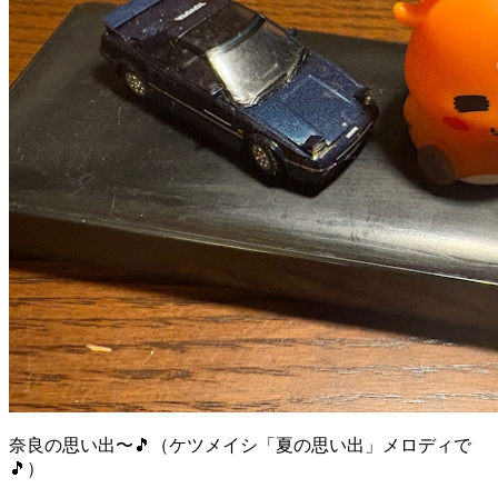
奈良の思い出〜🎵（ケツメイシ「夏の思い出」メロディで
🎵）