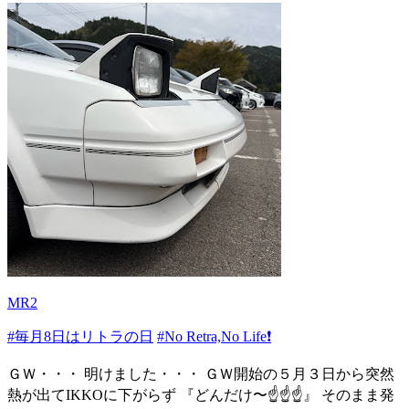
MR2
#毎月8日はリトラの日
#No Retra,No Life❗️
ＧＷ・・・ 明けました・・・ ＧＷ開始の５月３日から突然
熱が出てIKKOに下がらず 『どんだけ〜☝️☝️☝️』 そのまま発