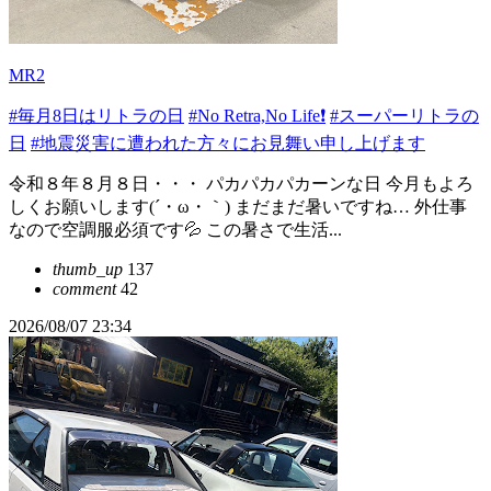
MR2
#毎月8日はリトラの日
#No Retra,No Life❗️
#スーパーリトラの
日
#地震災害に遭われた方々にお見舞い申し上げます
令和８年８月８日・・・ パカパカパカーンな日 今月もよろ
しくお願いします(´・ω・｀) まだまだ暑いですね… 外仕事
なので空調服必須です💦 この暑さで生活...
thumb_up
137
comment
42
2026/08/07 23:34