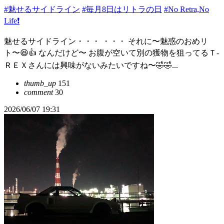
#魅せるサイドライン
#毎月8日はリトラの日
#No Retra,No
Life❗️
魅せるサイドライン・・・ ・・・ それに〜魅惑のおめリ
ト〜😆👍 なんだけど〜 お腹が空いて別の獲物を狙ってるＴ-
ＲＥＸさんには興味がないみたいですね〜🤣🤣...
thumb_up
151
comment
30
2026/06/07 19:31