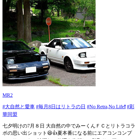
MR2
#大自然と愛車
#毎月8日はリトラの日
#No Retra,No Life❗️
#彩
華同盟
七夕明けの7月８日 大自然の中でみーくんＦＣとリトラコラ
ボの思い出ショット😆👍夏本番になる前にエアコンコンプ