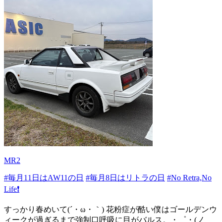
MR2
#毎月11日はAW11の日
#毎月8日はリトラの日
#No Retra,No
Life❗️
すっかり春めいて(´・ω・｀) 花粉症が酷い僕はゴールデンウ
ィークが過ぎるまで強制口呼吸に目がバルス。・゜・(ノ