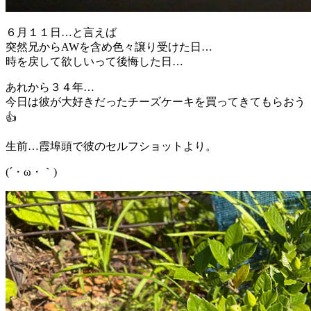
６月１１日…と言えば
突然兄からAWを含め色々譲り受けた日…
時を戻して欲しいって後悔した日…
あれから３４年…
今日は彼が大好きだったチーズケーキを買ってきてもらおう
👍
生前…霞埠頭で彼のセルフショットより。
(´・ω・｀)