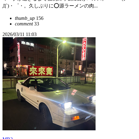
Д`)・゜・。久しぶりに⭕️源ラーメンの肉...
thumb_up
156
comment
33
2026/03/11 11:03