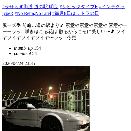
#せせらぎ街道 道の駅 明宝
#シビックタイプR
#インテグラ
typeR
#No Retra,No Life❗️
#毎月8日はリトラの日
尻ーズ🌟 前略…道の駅より🎵 素意や素意や素意や 素意やー
ーーッッ‼️ 咲きほこる花は 散るからこそに美しい〜🎵 ソイ
ヤソイヤソイヤソイヤ〜ッッ‼️ 今更...
thumb_up
154
comment
54
2026/04/24 23:35