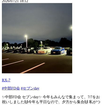
2026/07/21 18:12
RX-7
#中部FD会
#セブンday
✨中部FD会 セブンday✨ 今年もみんなで集まって、7/7をお
祝いしました🙌今年も平日なので、夕方から集合🙌 私がつ