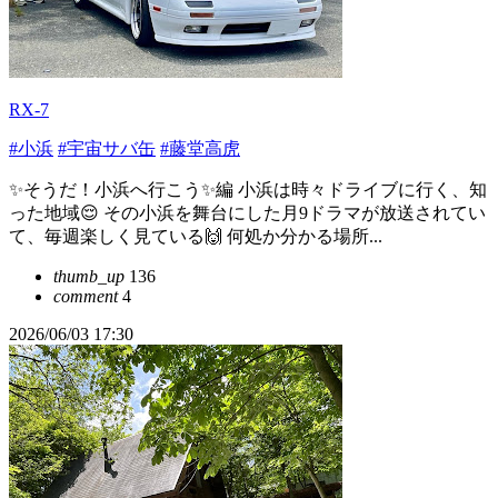
RX-7
#小浜
#宇宙サバ缶
#藤堂高虎
✨そうだ！小浜へ行こう✨編 小浜は時々ドライブに行く、知
った地域😌 その小浜を舞台にした月9ドラマが放送されてい
て、毎週楽しく見ている🙌 何処か分かる場所...
thumb_up
136
comment
4
2026/06/03 17:30