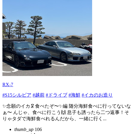
RX-7
#S15シルビア
#越前
#ドライブ
#海鮮
#イカのお造り
✨念願のイカ🦑食べたぞ〜✨編 随分海鮮食べに行ってないな
ぁ〜 んじゃ、食べに行こう🙌 息子も誘ったら二つ返事！そ
りゃタダで海鮮食べれるんだから、一緒に行く...
thumb_up
106