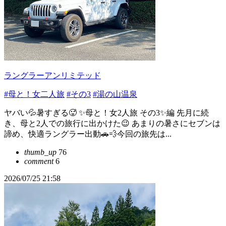
ラングラーアンリミテッド
#母と！女二人旅
#その3
#湯の山温泉
ヤバい💦暑すぎる🥵 ✨母と！女2人旅 その3✨編 先月に続
き、母と2人での旅行に出かけた😉 あまりの暑さにセブンは
諦め、快適ラングラー出動🚗💨今回の旅先は...
thumb_up
76
comment
6
2026/07/25 21:58