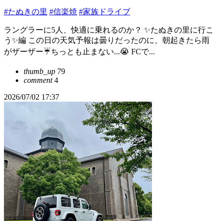
#たぬきの里
#信楽焼
#家族ドライブ
ラングラーに5人、快適に乗れるのか？ ✨たぬきの里に行こ
う✨編 この日の天気予報は曇りだったのに、朝起きたら雨
がザーザー☔ちっとも止まない...😭 FCで...
thumb_up
79
comment
4
2026/07/02 17:37