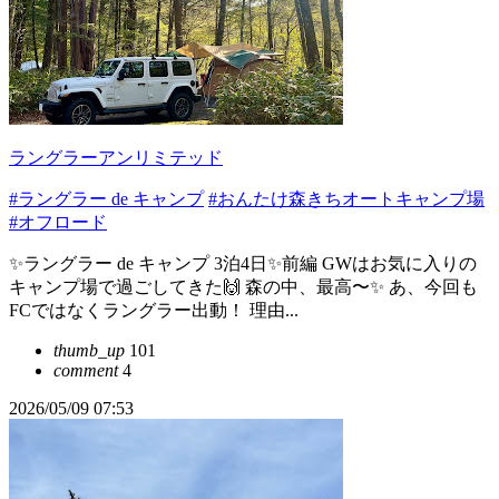
ラングラーアンリミテッド
#ラングラー de キャンプ
#おんたけ森きちオートキャンプ場
#オフロード
✨ラングラー de キャンプ 3泊4日✨前編 GWはお気に入りの
キャンプ場で過ごしてきた🙌 森の中、最高〜✨ あ、今回も
FCではなくラングラー出動！ 理由...
thumb_up
101
comment
4
2026/05/09 07:53