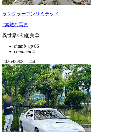
ラングラーアンリミテッド
#素敵な写真
異世界✨幻想美😌
thumb_up
86
comment
4
2026/06/08 11:44