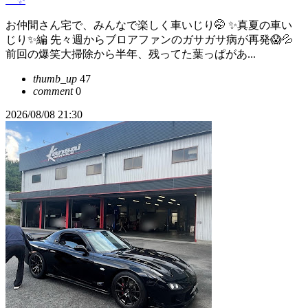
お仲間さん宅で、みんなで楽しく車いじり🤭 ✨真夏の車い
じり✨編 先々週からブロアファンのガサガサ病が再発😱💦
前回の爆笑大掃除から半年、残ってた葉っぱがあ...
thumb_up
47
comment
0
2026/08/08 21:30