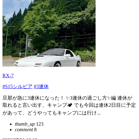
RX-7
#S15シルビア
#3連休
旦那が急に3連休になった！ ✨3連休の過ごし方✨編 連休が
取れると言い出す、キャンプ🏕️ でも今回は連休2日目に予定
があって、どうやってもキャンプには行け...
thumb_up
123
comment
8