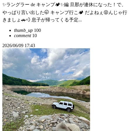
✨ラングラー de キャンプ🏕️✨編 旦那が連休になった！で、
やっぱり言い出した🤭 キャンプ行こ🏕️ だよねぇ😝んじゃ行
きましょ🚗💨 息子が帰ってくる予定...
thumb_up
100
comment
10
2026/06/09 17:43