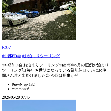
RX-7
#中部FD会
#お泊まりツーリング
✨中部FD会 お泊まりツーリング✨編 毎年5月の恒例お泊まり
ツーリング🙌 毎年お世話になっている貸別荘ロッジにお仲
間さん達と出掛けました😌 今回は用事が発...
thumb_up
132
comment
6
2026/05/28 07:45