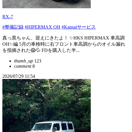
RX-7
#整備記録
#HIPERMAX OH
#Kansaiサービス
真っ黒ちゃん、迎えにきたよ！ ✨HKS HIPERMAX 車高調
OH✨編 5月の車検時に右フロント車高調からのオイル漏れ
を指摘された😱💦 FDを購入した半...
thumb_up
123
comment
8
2026/07/29 11:54