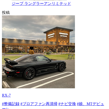
ジープ ラングラーアンリミテッド
投稿
RX-7
#整備記録
#ブロアファン再清掃
#ナビ交換
#娘、MTデビュ
ー✨