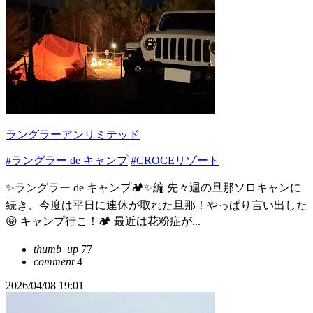
ラングラーアンリミテッド
#ラングラー de キャンプ
#CROCEリゾート
✨ラングラー de キャンプ🏕️✨編 先々週の旦那ソロキャンに
続き、今度は平日に連休が取れた旦那！やっぱり言い出した
😝 キャンプ行こ！🏕️ 最近は花粉症が...
thumb_up
77
comment
4
2026/04/08 19:01