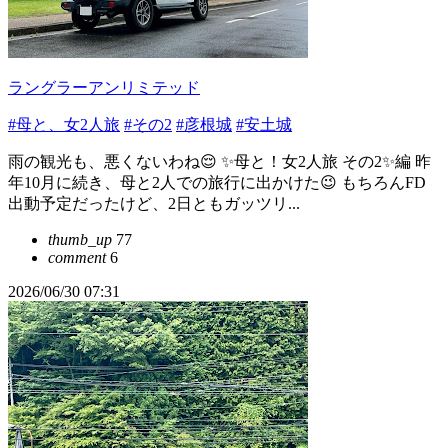
ラングラーアンリミテッド
#母と、女2人旅
#その2
#彦根城
#安土城
雨の観光も、悪くないわね😌 ✨母と！女2人旅 その2✨編 昨
年10月に続き、母と2人での旅行に出かけた😉 もちろんFD
出動予定だったけど、2日ともガッツリ...
thumb_up
77
comment
6
2026/06/30 07:31