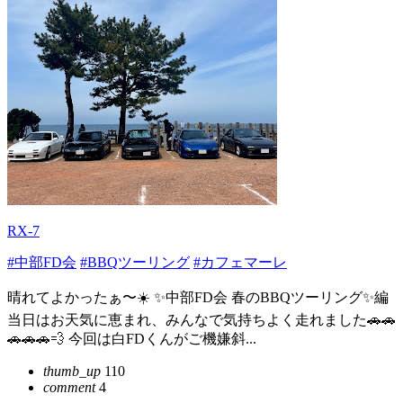
RX-7
#中部FD会
#BBQツーリング
#カフェマーレ
晴れてよかったぁ〜☀️ ✨中部FD会 春のBBQツーリング✨編
当日はお天気に恵まれ、みんなで気持ちよく走れました🚗🚗
🚗🚗🚗💨 今回は白FDくんがご機嫌斜...
thumb_up
110
comment
4