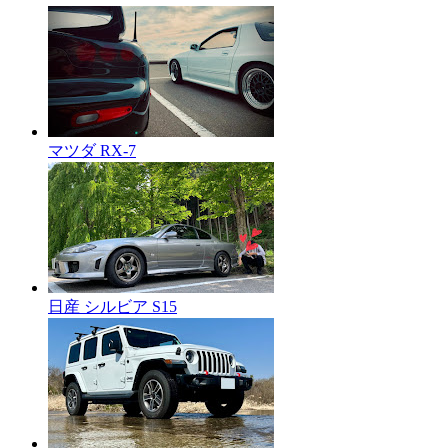
マツダ RX-7
日産 シルビア S15