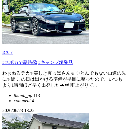
RX-7
#スポカで悪路😱
#キャンプ場発見
わぉぬるテカ✨美しき真っ黒さん☺️ ✨とんでもない山道の先
に✨編 この日は出かける準備が早目に整ったので、いつも
より1時間ほど早く出発した🚗💨 雨上がりで...
thumb_up
113
comment
4
2026/06/23 18:22