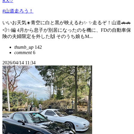
RX-7
#山道走ろう！
いいお天気☀️青空に白と黒が映えるわ✨ ✨走るぞ！山道🚗🚗
💨✨編 4月から息子が別居になったのを機に、FDの自動車保
険の夫婦限定を外した🙌 そのうち娘もM...
thumb_up
142
comment
6
2026/04/14 11:34