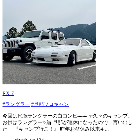
RX-7
#ラングラー
#旦那ソロキャン
今回はFC&ラングラーの白コンビ🚗🚗 ✨久々のキャンプ、
お供はラングラー✨編 旦那が連休になったので、言い出し
た！ 『キャンプ行こ！』 昨年お盆休み以来キ...