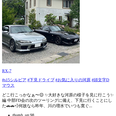
RX-7
#s15シルビア
#下見ドライブ
#お気に入りの河原
#頭文字D
マウス
どこ行こっかなぁ〜😌 ✨大好きな河原の様子を見に行こう✨
編 中部FD会の次のツーリングに備え、下見に行くことにし
た🚗🚗💨何故なら昨年、川の増水でいつも寛ぐ...
thumb_up
98