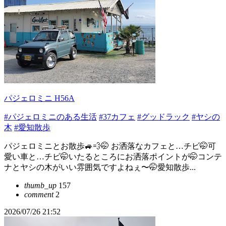
パジェロミニ H56A
#パジェロミニのある生活
#37カフェ
#グッドラック
#ヤシの
木
#愛知散歩
パジェロミニとお散歩🚙💨🤭 お洒落なカフェと…チビ🤭可
愛い車と…チビ🤭いたるところにお洒落ポイントが🤭コンテ
ナとヤシの木がいい雰囲気ですよねぇ〜🤭愛知散歩...
thumb_up
157
comment
2
2026/07/26 21:52