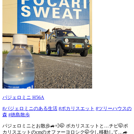
パジェロミニ H56A
#パジェロミニのある生活
#ポカリスエット
#ツリーハウスの
森
#徳島散歩
パジェロミニとお散歩🚙💨🤭 ポカリスエットと…チビ🤭ポ
カリスエットのcmのオファーヨロシク🤭少し移動して…🚙