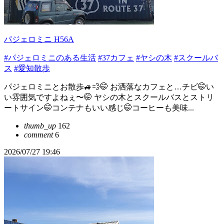
パジェロミニ H56A
#パジェロミニのある生活
#37カフェ
#ヤシの木
#スクールバ
ス
#愛知散歩
パジェロミニとお散歩🚙💨🤭 お洒落なカフェと…チビ🤭い
い雰囲気ですよねぇ〜🤭 ヤシの木とスクールバスとストリ
ートサイン🤭コンテナもいい感じ🤭コーヒーも美味...
thumb_up
162
comment
6
2026/07/27 19:46