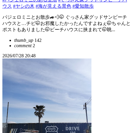
ウス
#ヤシの木
#海が見える景色
#愛知散歩
パジェロミニとお散歩🚙💨🤭 ぐっさん家グッドサンビーチ
ハウスと…チビ🤭お邪魔したかったんですよねぇ🤭ちゃんと
ポストもありました🤭ビーチハウスに挟まれて🤭眺...
thumb_up
142
comment
2
2026/07/28 20:48