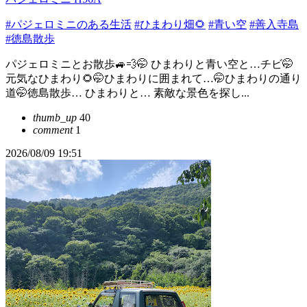
#パジェロミニのある生活
#ひまわり畑🌻
#青い空
#善入寺島
#徳島散歩
パジェロミニとお散歩🚙💨🤭 ひまわりと青い空と…チビ🤭
元気なひまわり🌻🤭ひまわりに囲まれて…🤭ひまわりの通り
道🤭徳島散歩… ひまわりと… 素敵な景色を探し...
thumb_up
40
comment
1
2026/08/09 19:51