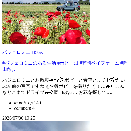
パジェロミニ H56A
#パジェロミニのある生活
#ポピー畑
#笠岡ベイファーム
#岡
山散歩
パジェロミニとお散歩🚙💨🤭 ポピーと青空と…チビ🤭だい
ぶん前の写真ですねぇ〜😅ポピーを撮りたくて…🚙💨こん
なとこまでドライブ🚙💨岡山散歩… お花を探して…...
thumb_up
149
comment
4
2026/07/30 19:25