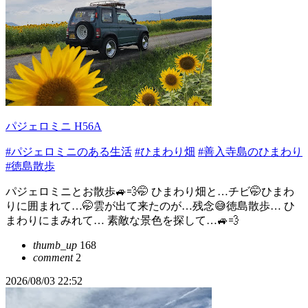
パジェロミニ H56A
#パジェロミニのある生活
#ひまわり畑
#善入寺島のひまわり
#徳島散歩
パジェロミニとお散歩🚙💨🤭 ひまわり畑と…チビ🤭ひまわ
りに囲まれて…🤭雲が出て来たのが…残念😅徳島散歩… ひ
まわりにまみれて… 素敵な景色を探して…🚙💨
thumb_up
168
comment
2
2026/08/03 22:52