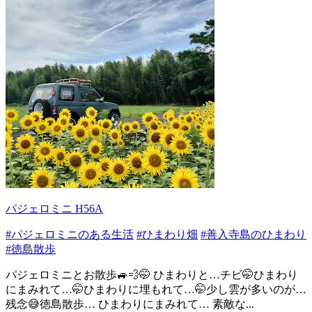
パジェロミニ H56A
#パジェロミニのある生活
#ひまわり畑
#善入寺島のひまわり
#徳島散歩
パジェロミニとお散歩🚙💨🤭 ひまわりと…チビ🤭ひまわり
にまみれて…🤭ひまわりに埋もれて…🤭少し雲が多いのが…
残念😅徳島散歩… ひまわりにまみれて… 素敵な...