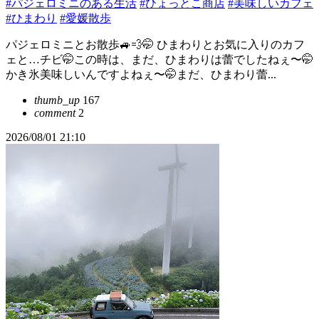
#パジェロミニのある生活
#ひょっとこ商店
#美味しいカフェ
#ひまわり
#愛媛散歩
パジェロミニとお散歩🚙💨🤭 ひまわりとお気に入りのカフ
ェと…チビ🤭この時は、まだ、ひまわりは蕾でしたねぇ〜🤭
かき氷美味しいんですよねぇ〜🤭まだ、ひまわり蕾...
thumb_up
167
comment
2
2026/08/01 21:10