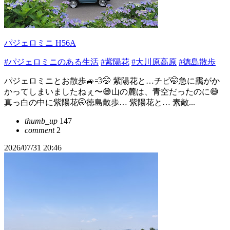
パジェロミニ H56A
#パジェロミニのある生活
#紫陽花
#大川原高原
#徳島散歩
パジェロミニとお散歩🚙💨🤭 紫陽花と…チビ🤭急に靄がか
かってしまいましたねぇ〜😅山の麓は、青空だったのに😅
真っ白の中に紫陽花🤭徳島散歩… 紫陽花と… 素敵...
thumb_up
147
comment
2
2026/07/31 20:46