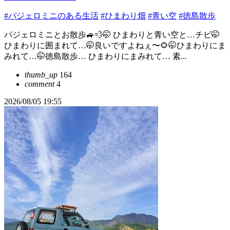
#パジェロミニのある生活
#ひまわり畑
#青い空
#徳島散歩
パジェロミニとお散歩🚙💨🤭 ひまわりと青い空と…チビ🤭
ひまわりに囲まれて…🤭良いですよねぇ〜🌻🤭ひまわりにま
みれて…🤭徳島散歩… ひまわりにまみれて… 素...
thumb_up
164
comment
4
2026/08/05 19:55