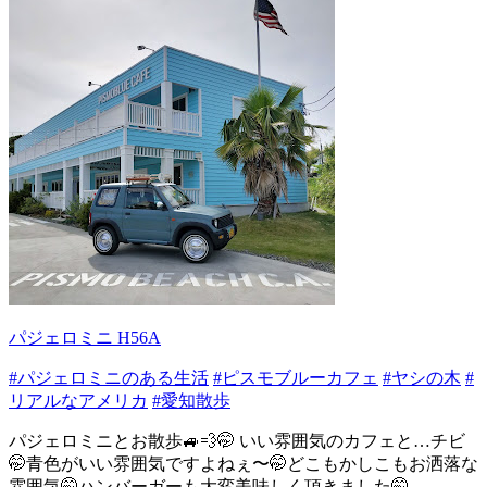
パジェロミニ H56A
#パジェロミニのある生活
#ピスモブルーカフェ
#ヤシの木
#
リアルなアメリカ
#愛知散歩
パジェロミニとお散歩🚙💨🤭 いい雰囲気のカフェと…チビ
🤭青色がいい雰囲気ですよねぇ〜🤭どこもかしこもお洒落な
雰囲気🤭ハンバーガーも大変美味しく頂きました🤭...