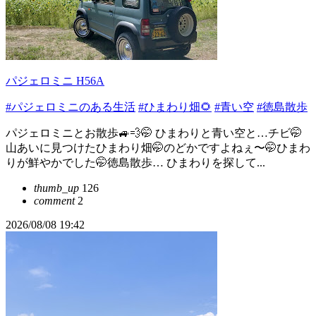
パジェロミニ H56A
#パジェロミニのある生活
#ひまわり畑🌻
#青い空
#徳島散歩
パジェロミニとお散歩🚙💨🤭 ひまわりと青い空と…チビ🤭
山あいに見つけたひまわり畑🤭のどかですよねぇ〜🤭ひまわ
りが鮮やかでした🤭徳島散歩… ひまわりを探して...
thumb_up
126
comment
2
2026/08/08 19:42