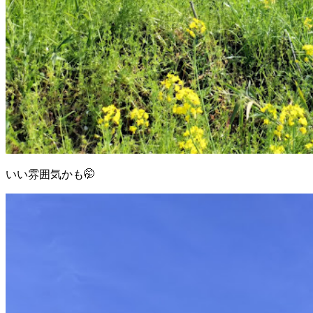
いい雰囲気かも🤭