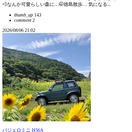
💨なんか可愛らしい森に…🤭徳島散歩… 気になる...
thumb_up
143
comment
2
2026/08/06 21:02
パジェロミニ H56A