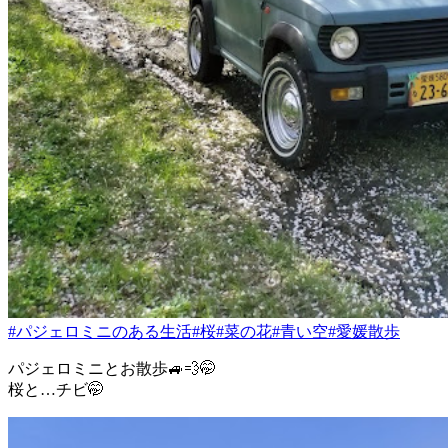
#パジェロミニのある生活
#桜
#菜の花
#青い空
#愛媛散歩
パジェロミニとお散歩🚙💨🤭
桜と…チビ🤭