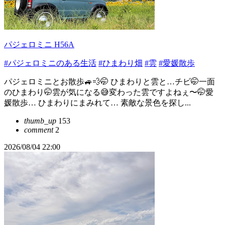
パジェロミニ H56A
#パジェロミニのある生活
#ひまわり畑
#雲
#愛媛散歩
パジェロミニとお散歩🚙💨🤭 ひまわりと雲と…チビ🤭一面
のひまわり🤭雲が気になる😅変わった雲ですよねぇ〜🤭愛
媛散歩… ひまわりにまみれて… 素敵な景色を探し...
thumb_up
153
comment
2
2026/08/04 22:00