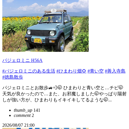
パジェロミニ H56A
#パジェロミニのある生活
#ひまわり畑🌻
#青い空
#善入寺島
#徳島散歩
パジェロミニとお散歩🚙💨🤭 ひまわりと青い空と…チビ🤭
天気が良かったので…また、お邪魔しました🤭やっぱり陽射
しが強い方が、ひまわりもイキイキしてるような🤭...
thumb_up
141
comment
2
2026/08/07 21:00