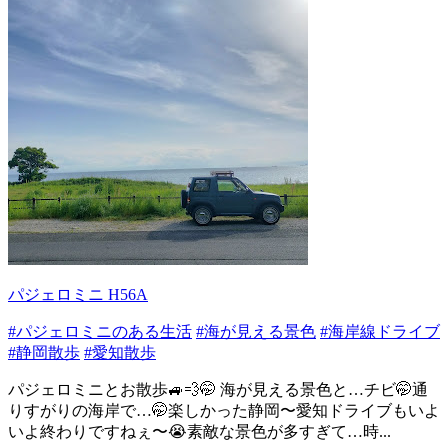
パジェロミニ H56A
#パジェロミニのある生活
#海が見える景色
#海岸線ドライブ
#静岡散歩
#愛知散歩
パジェロミニとお散歩🚙💨🤭 海が見える景色と…チビ🤭通
りすがりの海岸で…🤭楽しかった静岡〜愛知ドライブもいよ
いよ終わりですねぇ〜😭素敵な景色が多すぎて…時...