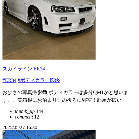
スカイライン ER34
#ER34
#ボディカラー図鑑
おひさの写真撮影📷 ボディカラーは多分QM1かと思いま
す、、笑箱根にお泊まりこの後ろに寝室！部屋が広い
thumb_up
144
comment
12
2025/05/27 16:30