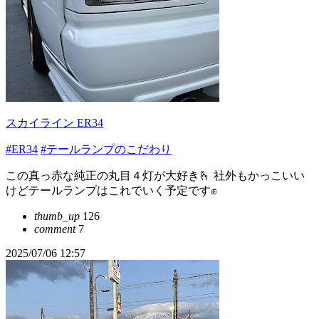
スカイライン ER34
#ER34
#テールランプのこだわり
この真っ赤な純正の丸目４灯が大好き🫰 社外もかっこいい
けどテールランプはこれでいく予定です✊
thumb_up
126
comment
7
2025/07/06 12:57