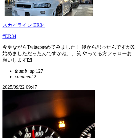
スカイライン ER34
#ER34
今更ながらTwitter始めてみました！ 後から思ったんですがX
始めましただったんですかね、、笑 やってる方フォローお
願いします🙌
thumb_up
127
comment
2
2025/09/22 09:47