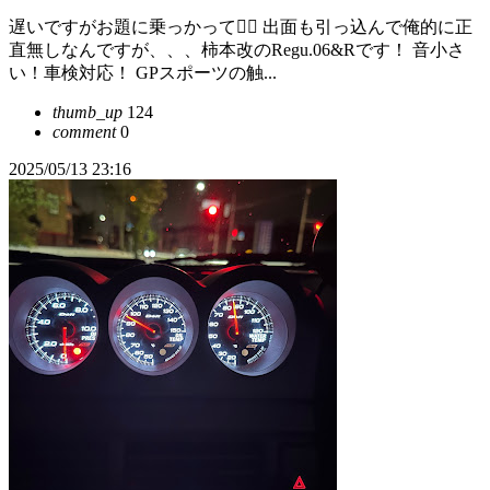
遅いですがお題に乗っかって🙋‍♂️ 出面も引っ込んで俺的に正
直無しなんですが、、、柿本改のRegu.06&Rです！ 音小さ
い！車検対応！ GPスポーツの触...
thumb_up
124
comment
0
2025/05/13 23:16