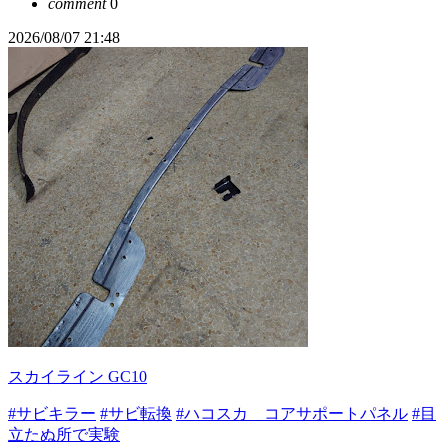
comment
0
2026/08/07 21:48
スカイライン GC10
#サビキラー
#サビ転換
#ハコスカ コアサポートパネル
#目
立たぬ所で実験