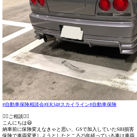
#自動車保険相談会
#ER34
#スカイライン
#自動車保険
🙇‍♂️ご相談🙇‍♂️
こんにちは😃
納車前に保険変えなきゃと思い、GSで加入していたSBI損害
保険で車両変更しようとしたところ25年経っている車は車両