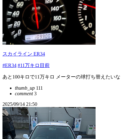
スカイライン ER34
#ER34
#11万キロ目前
あと100キロで11万キロ メーターの球打ち替えたいな
thumb_up
111
comment
3
2025/09/14 21:50