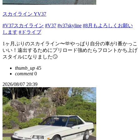
スカイライン YV37
#V37スカイライン
#V37
#v37skyline
#8月もよろしくお願い
します
#ドライブ
1ヶ月ぶりのスカイライン〜🫶やっぱり自分の車が1番かっこ
いい！遠出するためにプリロード強めたらフロントかち上げ
スタイルになりました‪🙄‬
thumb_up
45
comment
0
2026/08/07 20:39