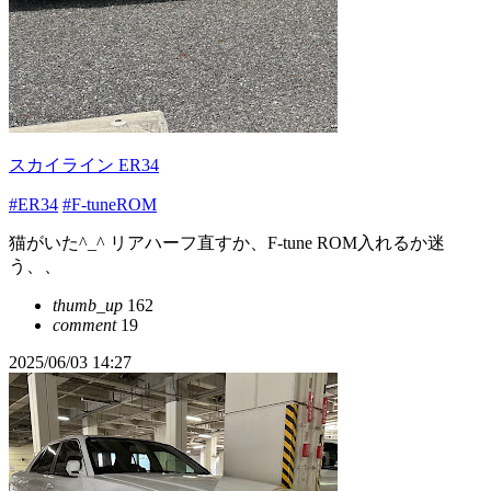
スカイライン ER34
#ER34
#F-tuneROM
猫がいた^_^ リアハーフ直すか、F-tune ROM入れるか迷
う、、
thumb_up
162
comment
19
2025/06/03 14:27