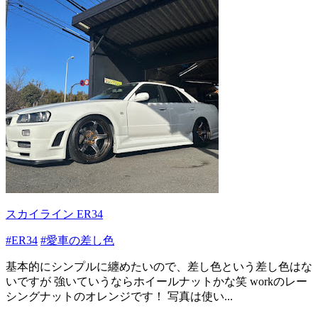
スカイライン ER34
#ER34
#愛車の差し色
基本的にシンプルに纏めたいので、差し色という差し色はな
いですが 強いていうならホイールナットかな笑 workのレー
シングナットのオレンジです！ 写真は使い...