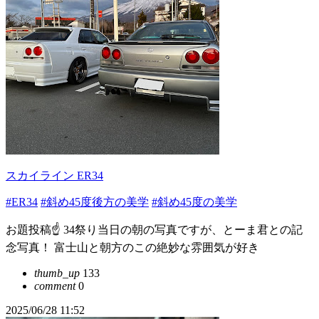
スカイライン ER34
#ER34
#斜め45度後方の美学
#斜め45度の美学
お題投稿☝️ 34祭り当日の朝の写真ですが、とーま君との記
念写真！ 富士山と朝方のこの絶妙な雰囲気が好き
thumb_up
133
comment
0
2025/06/28 11:52