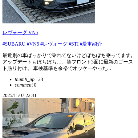
レヴォーグ VN5
#SUBARU
#VN5
#レヴォーグ
#STI
#愛車紹介
最近別の車ばっかりで乗れてないけどぼちぼち乗ってます。
アップデートもぼちぼち…。笑フロント3面に最新のゴース
ト貼り付け。 車検基準も余裕でオッケーやった...
thumb_up
123
comment
0
2025/11/07 22:31