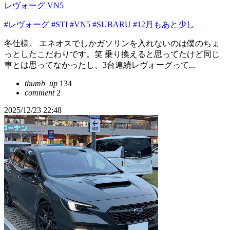
レヴォーグ VN5
#レヴォーグ
#STI
#VN5
#SUBARU
#12月もあと少し
冬仕様。 エネオスでしかガソリンを入れないのは僕のちょ
っとしたこだわりです。笑 乗り換えると思ってたけど同じ
車とは思ってなかったし、3台連続レヴォーグって...
thumb_up
134
comment
2
2025/12/23 22:48