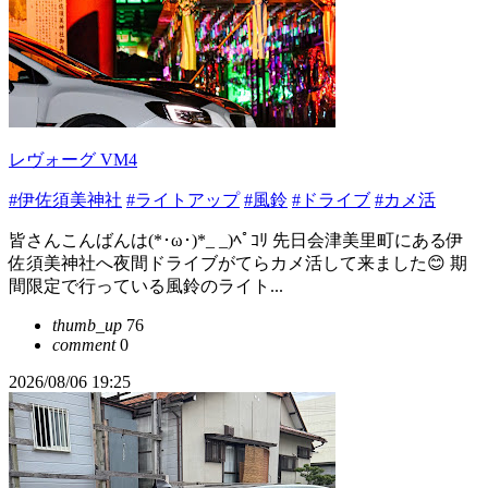
レヴォーグ VM4
#伊佐須美神社
#ライトアップ
#風鈴
#ドライブ
#カメ活
皆さんこんばんは(*･ω･)*_ _)ﾍﾟｺﾘ 先日会津美里町にある伊
佐須美神社へ夜間ドライブがてらカメ活して来ました😊 期
間限定で行っている風鈴のライト...
thumb_up
76
comment
0
2026/08/06 19:25