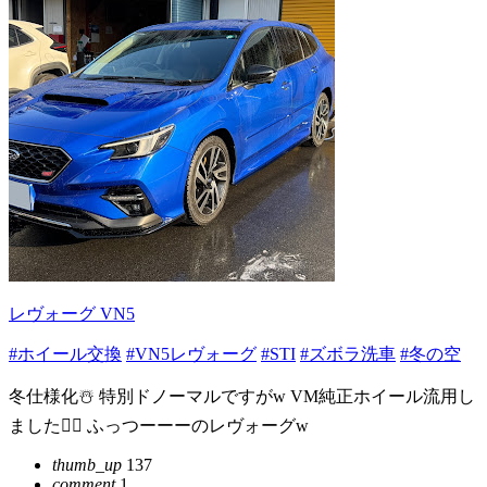
レヴォーグ VN5
#ホイール交換
#VN5レヴォーグ
#STI
#ズボラ洗車
#冬の空
冬仕様化☃️ 特別ドノーマルですがw VM純正ホイール流用し
ました🙆‍♂️ ふっつーーーのレヴォーグw
thumb_up
137
comment
1