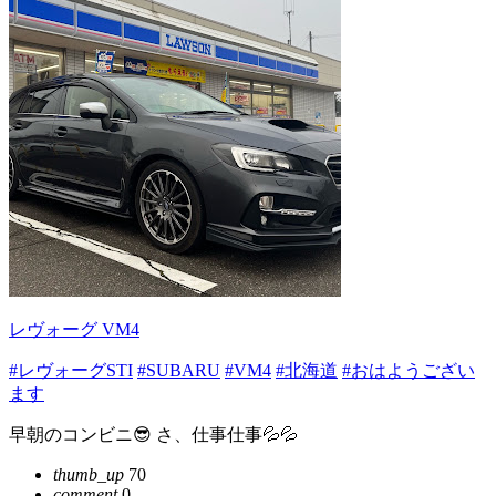
レヴォーグ VM4
#レヴォーグSTI
#SUBARU
#VM4
#北海道
#おはようござい
ます
早朝のコンビニ😎 さ、仕事仕事💦💦
thumb_up
70
comment
0