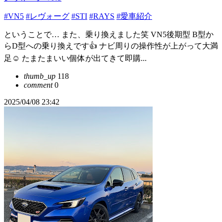
#VN5
#レヴォーグ
#STI
#RAYS
#愛車紹介
ということで… また、乗り換えました笑 VN5後期型 B型か
らD型への乗り換えです👍 ナビ周りの操作性が上がって大満
足☺️ たまたまいい個体が出てきて即購...
thumb_up
118
comment
0
2025/04/08 23:42