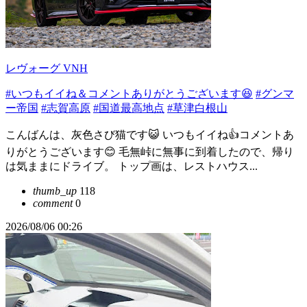
レヴォーグ VNH
#いつもイイね＆コメントありがとうございます😆
#グンマ
ー帝国
#志賀高原
#国道最高地点
#草津白根山
こんばんは、灰色さび猫です😺 いつもイイね👍コメントあ
りがとうございます😊 毛無峠に無事に到着したので、帰り
は気ままにドライブ。 トップ画は、レストハウス...
thumb_up
118
comment
0
2026/08/06 00:26