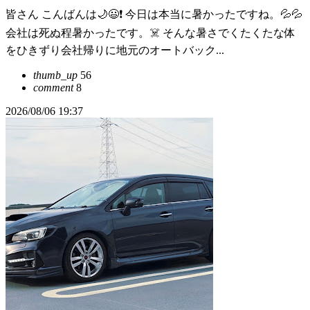
皆さん こんばんは🌙😃❗ 今日は本当に暑かったですね。💦💦
会社は死ぬ程暑かったです。☠️ そんな暑さでくたくたな体
をひきずり会社帰りに地元のオートバック...
thumb_up
56
comment
8
2026/08/06 19:37