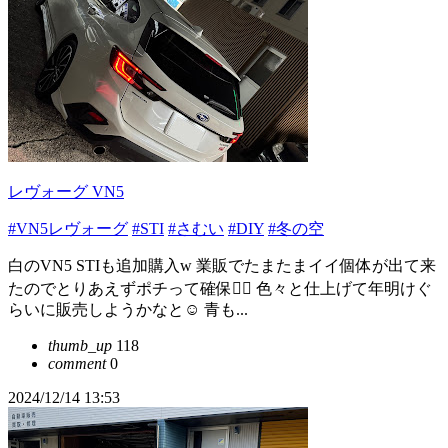
レヴォーグ VN5
#VN5レヴォーグ
#STI
#さむい
#DIY
#冬の空
白のVN5 STIも追加購入w 業販でたまたまイイ個体が出て来
たのでとりあえずポチって確保🙋‍♂️ 色々と仕上げて年明けぐ
らいに販売しようかなと☺️ 青も...
thumb_up
118
comment
0
2024/12/14 13:53