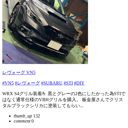
レヴォーグ VN5
#VN5
#レヴォーグ
#SUBARU
#STI
#DIY
WRX S4グリル装着🫰 黒とグレーの2色にしたかった為STIで
はなく通常仕様のVBHグリルを購入。 板金屋さんでクリス
タルブラックシリカに塗装してもらい...
thumb_up
132
comment
0