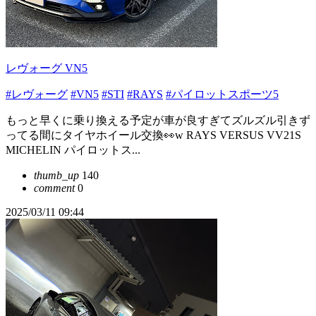
レヴォーグ VN5
#レヴォーグ
#VN5
#STI
#RAYS
#パイロットスポーツ5
もっと早くに乗り換える予定が車が良すぎてズルズル引きず
ってる間にタイヤホイール交換👀w RAYS VERSUS VV21S
MICHELIN パイロットス...
thumb_up
140
comment
0
2025/03/11 09:44