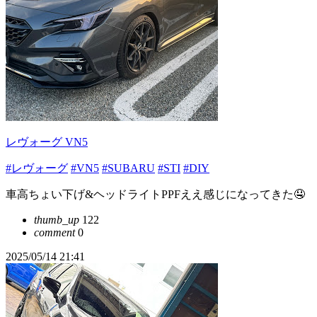
レヴォーグ VN5
#レヴォーグ
#VN5
#SUBARU
#STI
#DIY
車高ちょい下げ&ヘッドライトPPFええ感じになってきた🤤
thumb_up
122
comment
0
2025/05/14 21:41