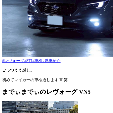
#レヴォーグ
#STI
#車検
#愛車紹介
ごっつええ感じ。
初めてマイカーの車検通します🙋‍♂️笑
までぃまでぃのレヴォーグ VN5