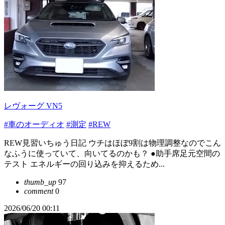
レヴォーグ VN5
#車のオーディオ
#測定
#REW
REW見習いちゅう日記 ウチはほぼ9割は物理調整なのでこん
なふうに使っていて、向いてるのかも？ ●助手席足元空間の
テスト エネルギーの回り込みを抑えるため...
thumb_up
97
comment
0
2026/06/20 00:11