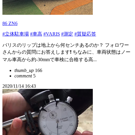
86 ZN6
#立体駐車場
#車高
#VARIS
#測定
#質疑応答
バリスのリップは地上から何センチあるのか？ フォロワー
さんからの質問にお答えします❗️ ちなみに、車両状態はノー
マル車高から約-30mmで車検に合格する高...
thumb_up
166
comment
5
2020/11/14 16:43