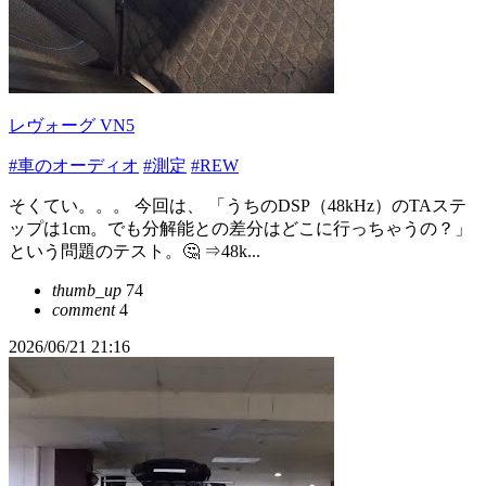
レヴォーグ VN5
#車のオーディオ
#測定
#REW
そくてい。。。 今回は、 「うちのDSP（48kHz）のTAステ
ップは1cm。でも分解能との差分はどこに行っちゃうの？」
という問題のテスト。🤔 ⇒48k...
thumb_up
74
comment
4
2026/06/21 21:16