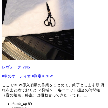
レヴォーグ VN5
#車のオーディオ
#測定
#REW
ここでREW導入初期の作業をまとめて、終了とします😊 流
れをまとめておくと ＜発端＞ ・各ユニット担当の時間軸
（音の始点、終点）は概ね合ってきた ・でも、...
thumb_up
89