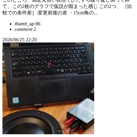
て、この2枚のグラフで仮説が固まった感じ この2つ、 ［比
較での条件差］:変更前後の差 ・15cm角の...
thumb_up
86
comment
2
2026/06/25 22:20