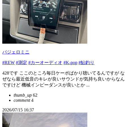
パジェロミニ
#REW
#測定
#カーオーディオ
#K-pop
#鮎釣り
428です ここのところ毎日ケーポばかり聴いてるんですが な
ぜなら最近低音のキレが良いサウンドが気持ち良いからなん
ですけど 機械インピーダンスが良いとか ...
thumb_up
62
comment
4
2026/07/15 16:37