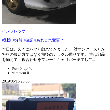
インプレッサ
#測定
#分解
#確認
#あれこれ変更？
本日は、久々にハブと戯れてきました。 対マングースとか
将棋の凄い方ではなく前後のナックル周りです。 実は部品
を揃えて、仮合わせをブレーキキャリパーまでして...
thumb_up
40
comment
0
2019/06/16 23:36