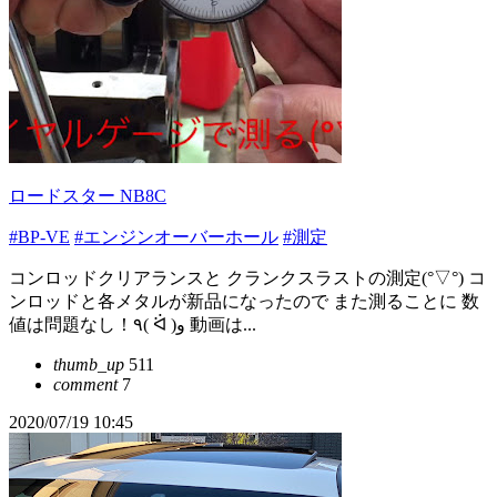
ロードスター NB8C
#BP-VE
#エンジンオーバーホール
#測定
コンロッドクリアランスと クランクスラストの測定(°▽°) コ
ンロッドと各メタルが新品になったので また測ることに 数
値は問題なし！٩( ᐛ )و 動画は...
thumb_up
511
comment
7
2020/07/19 10:45