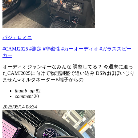
パジェロミニ
#CAMJ2025
#測定
#非磁性
#カーオーディオ
#ガラススピー
カー
オーディオジャンキーなみんな 調整してる？ 今週末に迫っ
たCAMJ2025に向けて物理調整で追い込み DSPはほぼいじり
ませんwオルタネーターB端子からの...
thumb_up
82
comment
20
2025/05/14 08:34