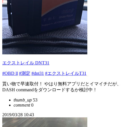
エクストレイル DNT31
#OBD ll
#測定
#dnt31
#エクストレイルT31
貰い物で早速取付！ やはり無料アプリだとイマイチだが、
DASH commandをダウンロードするか検討中！
thumb_up
53
comment
0
2019/03/28 10:43