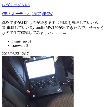
レヴォーグ VN5
#車のオーディオ
#測定
#REW
偶然ですが測定ものが続きます🙄 部屋を整理していたら、
昔 車載していたDynaudio MW150が出てきたので、せっかく
なので生存確認してみました。。。...
thumb_up
81
comment
3
2026/06/23 12:17