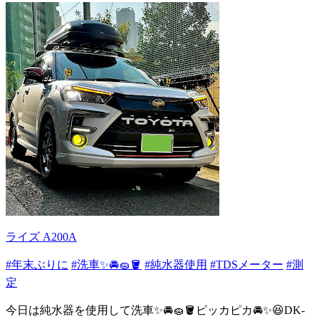
ライズ A200A
#年末ぶりに
#洗車✨🚘🧽🪣
#純水器使用
#TDSメーター
#測
定
今日は純水器を使用して洗車✨🚘🧽🪣ピッカピカ🚘✨️😆DK-