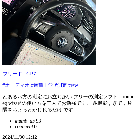
フリード+ GB7
#オーディオ
#音響工学
#測定
#rew
とあるお方の測定にお立ちあい フリーの測定ソフト、room
eq wizardの使い方を二人でお勉強です。 多機能すぎで，片
隅をちょっとかじれるだけ です...
thumb_up
93
comment
0
2024/11/30 12:12