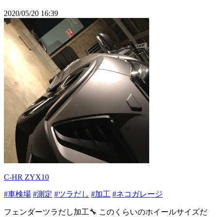
2020/05/20 16:39
C-HR ZYX10
#車検場
#測定
#ツラだし
#加工
#ネコガレージ
フェンダーツラだし加工🔧 このくらいのホイールサイズだ