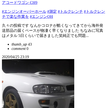
アコードワゴン CH9
#エンジンオーバーホール
#測定
#トルクレンチ
#トルクレン
チで楽な作業を
#エンジンOH
久々の投稿です なんかコロナが酷くなってきてから海外発
送部品の届くペースが物凄く早くなりました ちなみに写真
はメタル 5日くらいで届きました笑純正でも問題...
thumb_up
43
comment
0
2020/04/25 23:19