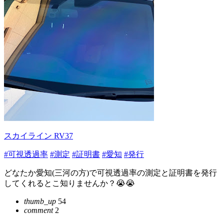
スカイライン RV37
#可視透過率
#測定
#証明書
#愛知
#発行
どなたか愛知(三河の方)で可視透過率の測定と証明書を発行
してくれるとこ知りませんか？😭😭
thumb_up
54
comment
2