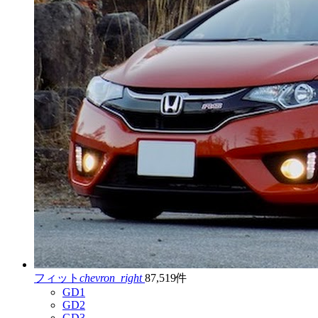
フィット
chevron_right
87,519件
GD1
GD2
GD3