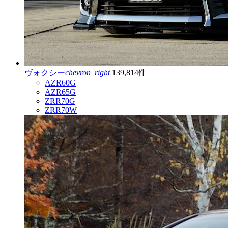
ヴォクシー
chevron_right
139,814件
AZR60G
AZR65G
ZRR70G
ZRR70W