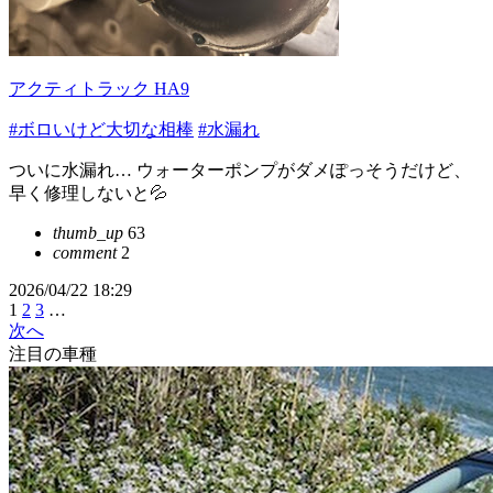
アクティトラック HA9
#ボロいけど大切な相棒
#水漏れ
ついに水漏れ… ウォーターポンプがダメぽっそうだけど、
早く修理しないと💦
thumb_up
63
comment
2
2026/04/22 18:29
1
2
3
…
次へ
注目の車種