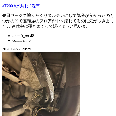
#T200
#水漏れ
#洗車
先日ワックス塗りたくりヌルテカにして気分が良かったのも
つかの間で運転席のフロアが中々濡れてるのに気がつきまし
た◞‸◟ 連休中に覗きまくって調べようと思いま...
thumb_up
48
comment
5
2026/04/27 20:29