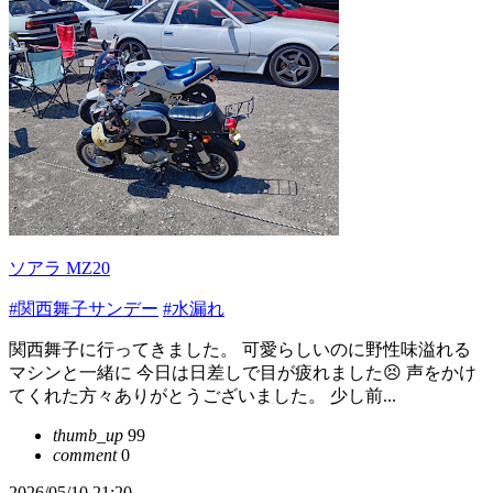
ソアラ MZ20
#関西舞子サンデー
#水漏れ
関西舞子に行ってきました。 可愛らしいのに野性味溢れる
マシンと一緒に 今日は日差しで目が疲れました😣 声をかけ
てくれた方々ありがとうございました。 少し前...
thumb_up
99
comment
0
2026/05/10 21:20