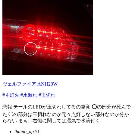
ヴェルファイア ANH20W
#４灯火
#水漏れ
#玉切れ
悲報 テールのLEDが玉切れしてるの発覚 ⭕の部分が死んで
た ◯の部分は玉切れなのか元々点灯しない部分なのか分か
らない まぁ、右側に関しては湿気で水滴付く...
thumb_up
51