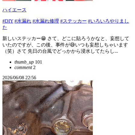
ハイエース
#DIY
#水漏れ
#水漏れ修理
#ステッカー
#いろいろやりまし
た
新しいステッカー😁 さて、どこに貼ろうかなと、妄想して
いたのですが、この後、事件が😅いつも妄想しちゃいます
（笑）さて 先日の台風でどっかから浸水してたらし...
thumb_up
101
comment
2
2026/06/08 22:56