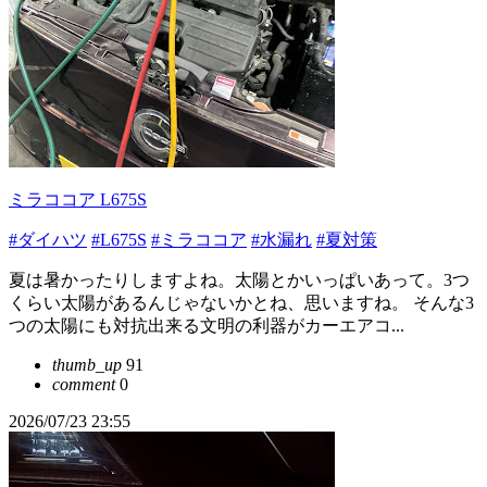
ミラココア L675S
#ダイハツ
#L675S
#ミラココア
#水漏れ
#夏対策
夏は暑かったりしますよね。太陽とかいっぱいあって。3つ
くらい太陽があるんじゃないかとね、思いますね。 そんな3
つの太陽にも対抗出来る文明の利器がカーエアコ...
thumb_up
91
comment
0
2026/07/23 23:55