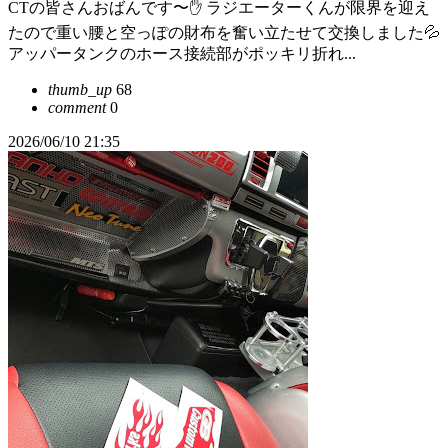
CTの皆さんおばんです〜✋ ラジエーターくんが限界を迎え
たので重い腰と空っぽの財布を奮い立たせて交換しました💦
アッパータンクのホース接続部がポッキリ折れ...
thumb_up
68
comment
0
2026/06/10 21:35