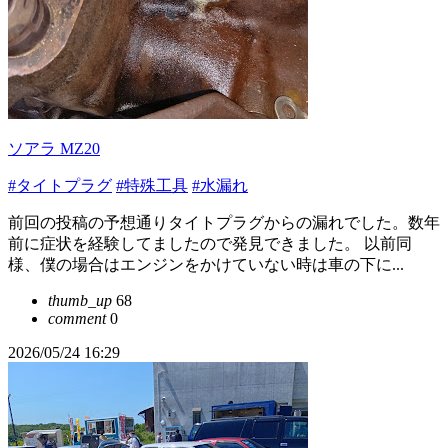
ソアラ MZ20
#タイトプラグ
#特殊工具
#水漏れ
前回の投稿の予想通りタイトプラグからの漏れでした。数年
前に症状を経験してましたので発見できました。 以前同
様、僕の場合はエンジンをかけていない時は車の下に...
thumb_up
68
comment
0
2026/05/24 16:29