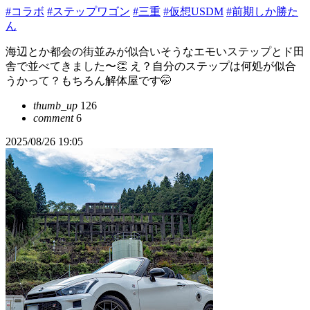
#コラボ
#ステップワゴン
#三重
#仮想USDM
#前期しか勝た
ん
海辺とか都会の街並みが似合いそうなエモいステップとド田
舎で並べてきました〜👏 え？自分のステップは何処が似合
うかって？もちろん解体屋です🤭
thumb_up
126
comment
6
2025/08/26 19:05