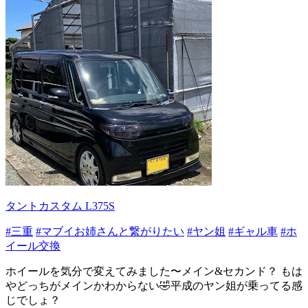
タントカスタム L375S
#三重
#マブイお姉さんと繋がりたい
#ヤン姐
#ギャル車
#ホ
イール交換
ホイールを気分で変えてみました〜メイン&セカンド？ もは
やどっちがメインかわからない🤣平成のヤン姐が乗ってる感
じでしょ？