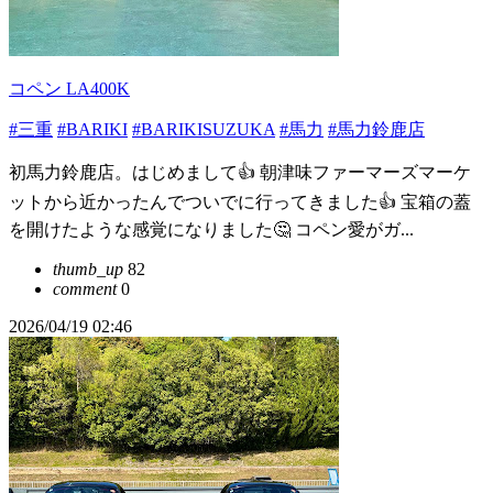
コペン LA400K
#三重
#BARIKI
#BARIKISUZUKA
#馬力
#馬力鈴鹿店
初馬力鈴鹿店。はじめまして👍 朝津味ファーマーズマーケ
ットから近かったんでついでに行ってきました👍 宝箱の蓋
を開けたような感覚になりました🤔 コペン愛がガ...
thumb_up
82
comment
0
2026/04/19 02:46