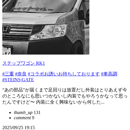
ステップワゴン RK1
#三重
#奈良
#コラボお誘いお待ちしております
#車高調
#STEINS;GATE
“あの部品”が届くまで足回りは放置だし外装はとりあえず今
のところなにも思いつかないし内装でもやろうかなって思っ
たんですけど〜 内装に全く興味ないから何した...
thumb_up
131
comment
9
2025/09/25 19:15