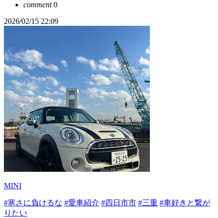
comment
0
2026/02/15 22:09
MINI
#寒さに負けるな
#愛車紹介
#四日市市
#三重
#車好きと繋が
りたい