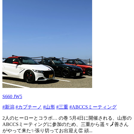
S660 JW5
#新潟
#カプチーノ
#山形
#三重
#ABCCSミーティング
2人のヒーローとコラボ… の巻 5月4日に開催される、山形の
ABCCSミーティングに参加のため、三重から遥々🗾善さん
がやって来た✨張り切ってお出迎え👏 頑...