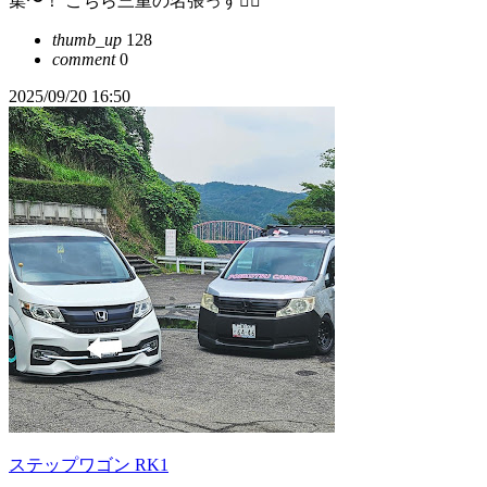
集〜！ こちら三重の名張っす✋🏻
thumb_up
128
comment
0
2025/09/20 16:50
ステップワゴン RK1