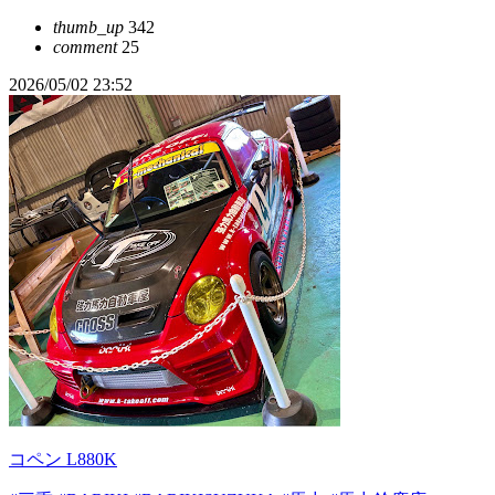
thumb_up
342
comment
25
2026/05/02 23:52
コペン L880K