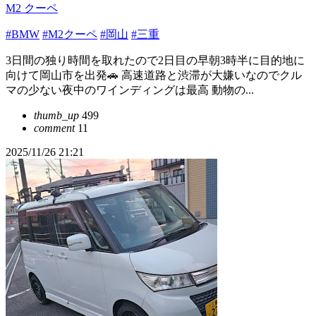
M2 クーペ
#BMW
#M2クーペ
#岡山
#三重
3日間の独り時間を取れたので2日目の早朝3時半に目的地に
向けて岡山市を出発🚗 高速道路と渋滞が大嫌いなのでクル
マの少ない夜中のワインディングは最高 動物の...
thumb_up
499
comment
11
2025/11/26 21:21