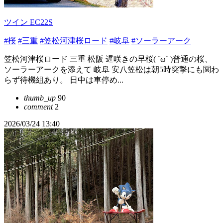
ツイン EC22S
#桜
#三重
#笠松河津桜ロード
#岐阜
#ソーラーアーク
笠松河津桜ロード 三重 松阪 遅咲きの早桜( ˘ω˘ )普通の桜、
ソーラーアークを添えて 岐阜 安八笠松は朝5時突撃にも関わ
らず待機組あり。 日中は車停め...
thumb_up
90
comment
2
2026/03/24 13:40