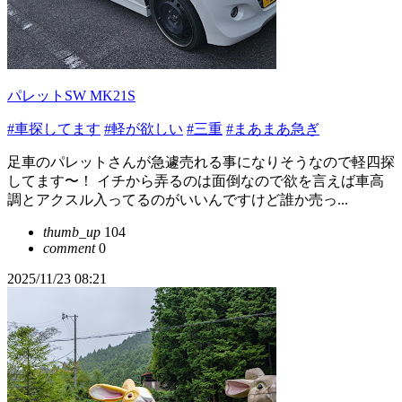
パレットSW MK21S
#車探してます
#軽が欲しい
#三重
#まあまあ急ぎ
足車のパレットさんが急遽売れる事になりそうなので軽四探
してます〜！ イチから弄るのは面倒なので欲を言えば車高
調とアクスル入ってるのがいいんですけど誰か売っ...
thumb_up
104
comment
0
2025/11/23 08:21