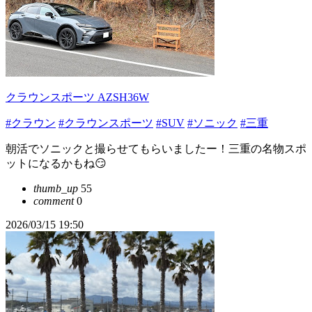
クラウンスポーツ AZSH36W
#クラウン
#クラウンスポーツ
#SUV
#ソニック
#三重
朝活でソニックと撮らせてもらいましたー！三重の名物スポ
ットになるかもね😏
thumb_up
55
comment
0
2026/03/15 19:50