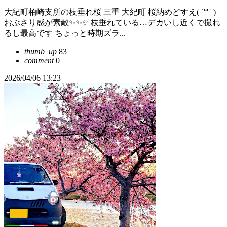
大紀町柏崎支所の枝垂れ桜 三重 大紀町 桜納めどすえ( ˙꒳​˙ )
おぶさり感が素敵✨✨✨ 枝垂れている…デカいし近くで撮れ
るし最高です ちょっと時期ズラ...
thumb_up
83
comment
0
2026/04/06 13:23