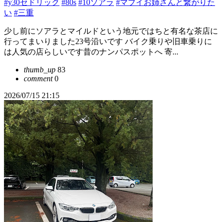
#y30セドリック
#80s
#10ソアラ
#マブイお姉さんと繋がりた
い
#三重
少し前にソアラとマイルドという地元ではちと有名な茶店に
行ってまいりました23号沿いです バイク乗りや旧車乗りに
は人気の店らしいです昔のナンパスポットへ 寄...
thumb_up
83
comment
0
2026/07/15 21:15