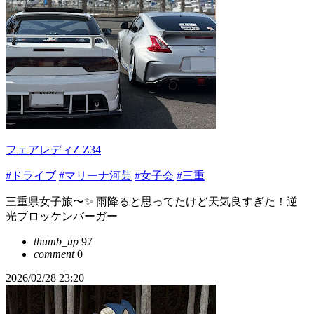
フェアレディZ Z34
#ドライブ
#マリーナ河芸
#女子会
#三重
三重県女子旅〜✨ 雨降ると思ってたけど天気良すぎた！逆
光ブロッケンバーガー
thumb_up
97
comment
0
2026/02/28 23:20