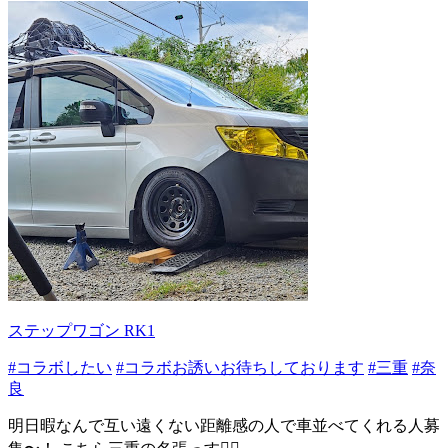
ステップワゴン RK1
#コラボしたい
#コラボお誘いお待ちしております
#三重
#奈
良
明日暇なんで互い遠くない距離感の人で車並べてくれる人募