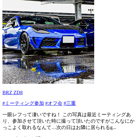
BRZ ZD8
#ミーティング参加
#オフ会
#三重
一眼レフって凄いですね！ この写真は最近ミーティングあ
り、参加させて頂いた時に撮って頂いたのですがこんなにか
っこよく取れるなんて…次の日はお隣に居られるg...