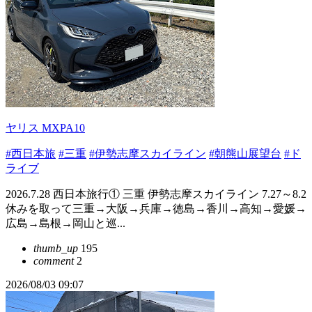
ヤリス MXPA10
#西日本旅
#三重
#伊勢志摩スカイライン
#朝熊山展望台
#ド
ライブ
2026.7.28 西日本旅行① 三重 伊勢志摩スカイライン 7.27～8.2
休みを取って三重→大阪→兵庫→徳島→香川→高知→愛媛→
広島→島根→岡山と巡...
thumb_up
195
comment
2
2026/08/03 09:07