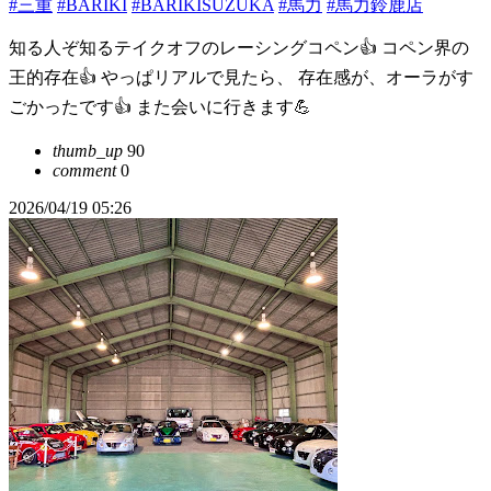
#三重
#BARIKI
#BARIKISUZUKA
#馬力
#馬力鈴鹿店
知る人ぞ知るテイクオフのレーシングコペン👍 コペン界の
王的存在👍 やっぱリアルで見たら、 存在感が、オーラがす
ごかったです👍 また会いに行きます💪
thumb_up
90
comment
0
2026/04/19 05:26