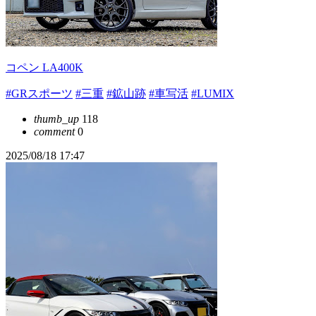
コペン LA400K
#GRスポーツ
#三重
#鉱山跡
#車写活
#LUMIX
thumb_up
118
comment
0
2025/08/18 17:47