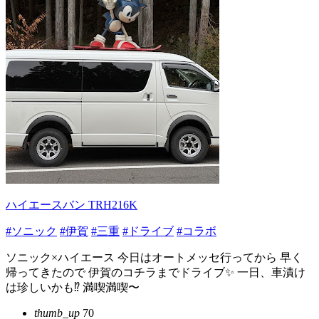
ハイエースバン TRH216K
#ソニック
#伊賀
#三重
#ドライブ
#コラボ
ソニック×ハイエース 今日はオートメッセ行ってから 早く
帰ってきたので 伊賀のコチラまでドライブ✨ 一日、車漬け
は珍しいかも⁉️ 満喫満喫〜
thumb_up
70