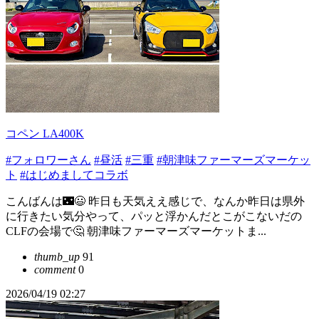
コペン LA400K
#フォロワーさん
#昼活
#三重
#朝津味ファーマーズマーケッ
ト
#はじめましてコラボ
こんばんは🌃😃 昨日も天気ええ感じで、なんか昨日は県外
に行きたい気分やって、パッと浮かんだとこがこないだの
CLFの会場で🤔 朝津味ファーマーズマーケットま...
thumb_up
91
comment
0
2026/04/19 02:27