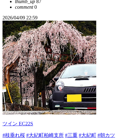
thumb_up
87
comment
0
2026/04/09 22:59
ツイン EC22S
#枝垂れ桜
#大紀町柏崎支所
#三重
#大紀町
#朝カツ