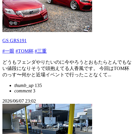
GS GRS191
#一眼
#TOM杯
#三重
どうもフェンダやりたいのに今やろうとおもたらとんでもな
い値段になりそうで頭抱えてる人香風です。 今回はTOM杯
のっす〜何かと近場イベントで行ったことなくて...
thumb_up
135
comment
3
2026/06/07 23:02