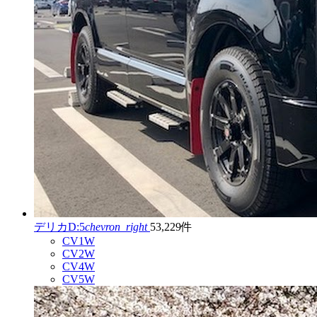
デリカD:5
chevron_right
53,229件
CV1W
CV2W
CV4W
CV5W