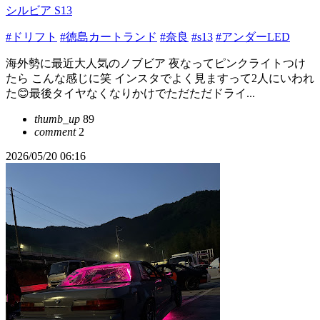
シルビア S13
#ドリフト
#徳島カートランド
#奈良
#s13
#アンダーLED
海外勢に最近大人気のノブビア 夜なってピンクライトつけ
たら こんな感じに笑 インスタでよく見ますって2人にいわれ
た😊最後タイヤなくなりかけでただただドライ...
thumb_up
89
comment
2
2026/05/20 06:16