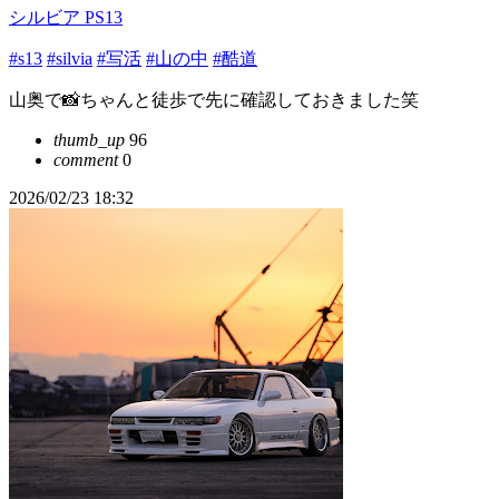
シルビア PS13
#s13
#silvia
#写活
#山の中
#酷道
山奥で📸ちゃんと徒歩で先に確認しておきました笑
thumb_up
96
comment
0
2026/02/23 18:32