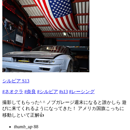
シルビア S13
#ネオクラ
#奈良
#シルビア
#s13
#レーシング
撮影してもらった^ ^ ノブガレージ週末になると誰かしら 遊
びに来てくれるようになってきた！ アメリカ国旗こっちに
移動しといて正解👍
thumb_up
88