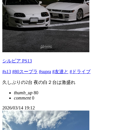
シルビア PS13
#s13
#80スープラ
#supra
#友達と
#ドライブ
久しぶりの2台 夜の白２台は激盛れ
thumb_up
80
comment
0
2026/03/14 19:12