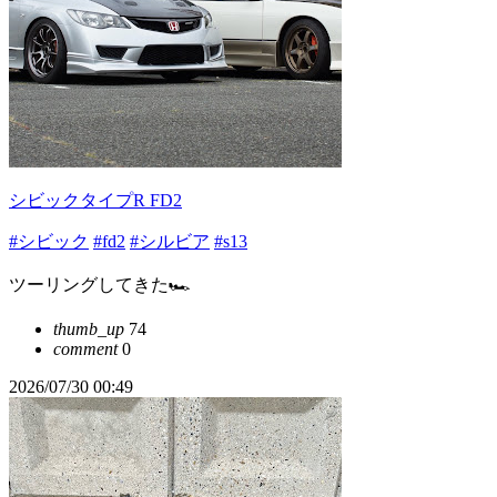
シビックタイプR FD2
#シビック
#fd2
#シルビア
#s13
ツーリングしてきた🏎️
thumb_up
74
comment
0
2026/07/30 00:49