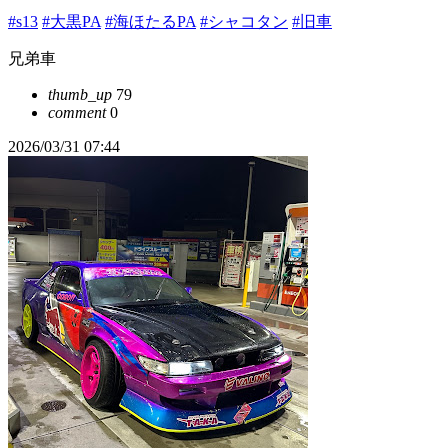
#s13
#大黒PA
#海ほたるPA
#シャコタン
#旧車
兄弟車
thumb_up
79
comment
0
2026/03/31 07:44