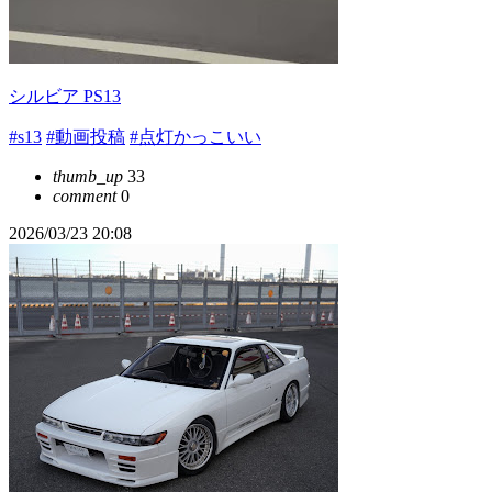
シルビア PS13
#s13
#動画投稿
#点灯かっこいい
thumb_up
33
comment
0
2026/03/23 20:08