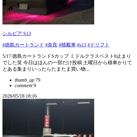
シルビア S13
#徳島カートランド
#奈良
#積載車
#s13
#ドリフト
5/17 徳島カートランドSカップ ミドルクラスベスト8止まり
でした笑 今日はほんの一部だけ投稿 土曜日から積車かりて
とある集まりいったらたまたま買い物...
thumb_up
79
comment
9
2026/05/18 18:16