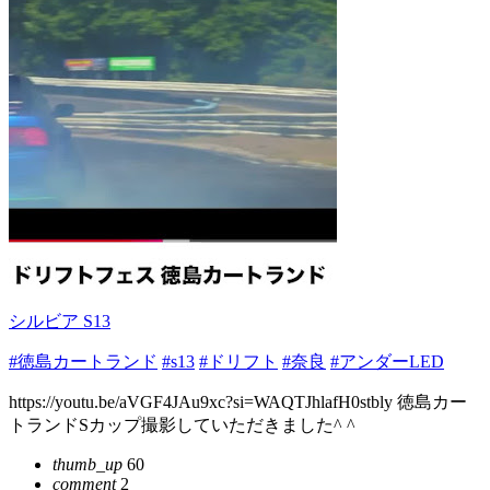
シルビア S13
#徳島カートランド
#s13
#ドリフト
#奈良
#アンダーLED
https://youtu.be/aVGF4JAu9xc?si=WAQTJhlafH0stbly 徳島カー
トランドSカップ撮影していただきました^ ^
thumb_up
60
comment
2