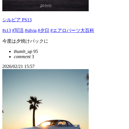
シルビア PS13
#s13
#写活
#silvia
#夕日
#エアロパーツ大百科
今度は夕焼けバックに
thumb_up
95
comment
3
2026/02/21 15:57