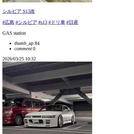
シルビア S13改
#広島
#シルビア
#s13
#ドリ車
#日産
GAS station
thumb_up
84
comment
0
2026/03/25 10:32