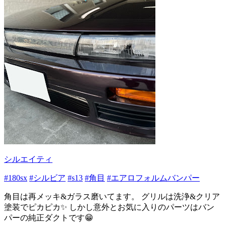
シルエイティ
#180sx
#シルビア
#s13
#角目
#エアロフォルムバンパー
角目は再メッキ&ガラス磨いてます。 グリルは洗浄&クリア
塗装でピカピカ✨ しかし意外とお気に入りのパーツはバン
パーの純正ダクトです😁