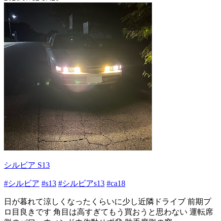
シルビア S13
#シルビア
#s13
#シルビアs13
#ca18
日が暮れて涼しくなったくらいに少し近隣ドライブ 前期プ
ロ目良きです 角目は高すぎてもう買おうと思わない 運転席