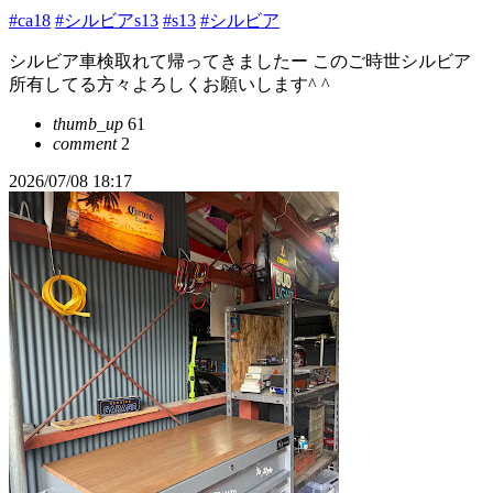
#ca18
#シルビアs13
#s13
#シルビア
シルビア車検取れて帰ってきましたー このご時世シルビア
所有してる方々よろしくお願いします^ ^
thumb_up
61
comment
2
2026/07/08 18:17