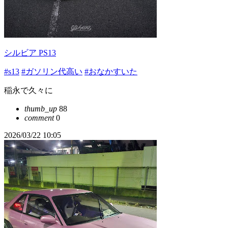
シルビア PS13
#s13
#ガソリン代高い
#おなかすいた
稲永で久々に
thumb_up
88
comment
0
2026/03/22 10:05