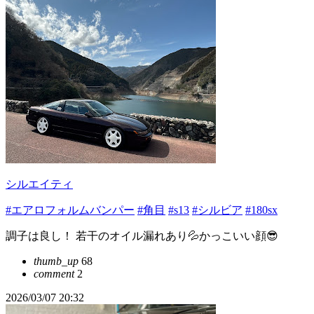
シルエイティ
#エアロフォルムバンパー
#角目
#s13
#シルビア
#180sx
調子は良し！ 若干のオイル漏れあり💦かっこいい顔😎
thumb_up
68
comment
2
2026/03/07 20:32