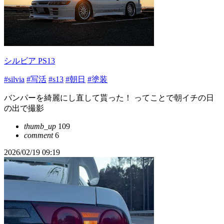
シルビア PS13
#silvia
#写活
#s13
#朝日
#塗装
バンパーを綺麗にし直して貰った！ ってことで朝イチの日
の出で撮影
thumb_up
109
comment
6
2026/02/19 09:19