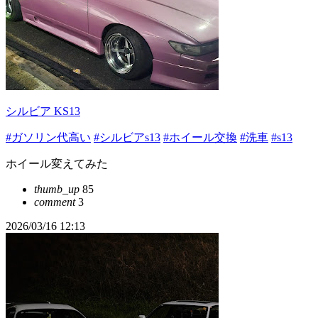
シルビア KS13
#ガソリン代高い
#シルビアs13
#ホイール交換
#洗車
#s13
ホイール変えてみた
thumb_up
85
comment
3
2026/03/16 12:13