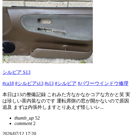
シルビア S13
#ca18
#シルビアs13
#s13
#シルビア
#パワーウインドウ修理
本日は13の整備記録 これみた方なかなかコアな方かと笑 実
は珍しい茶内装なのです 運転席側の窓が開かないので原因
追及 まずは内張外しますとりあえず怪しいレ...
thumb_up
52
comment
2
2026/07/12 17:20