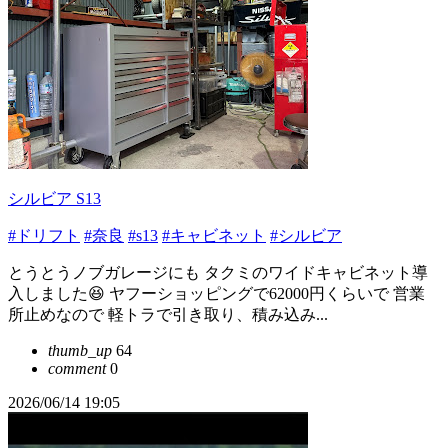
シルビア S13
#ドリフト
#奈良
#s13
#キャビネット
#シルビア
とうとうノブガレージにも タクミのワイドキャビネット導
入しました😆 ヤフーショッピングで62000円くらいで 営業
所止めなので 軽トラで引き取り、積み込み...
thumb_up
64
comment
0
2026/06/14 19:05