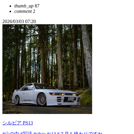
thumb_up
87
comment
2
2026/03/03 07:20
シルビア PS13
#山の中
#写活
#silvia
#s13
#２月も終わりですね