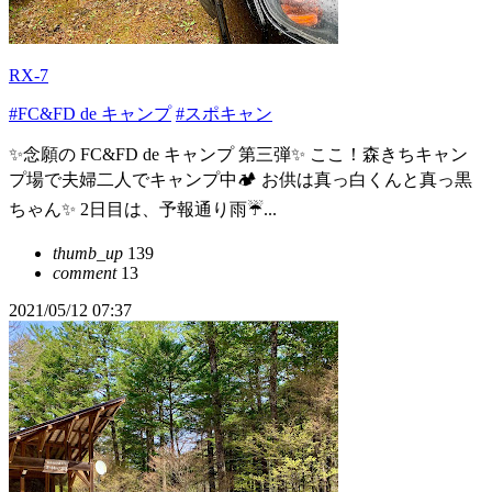
RX-7
#FC&FD de キャンプ
#スポキャン
✨念願の FC&FD de キャンプ 第三弾✨ ここ！森きちキャン
プ場で夫婦二人でキャンプ中🏕 お供は真っ白くんと真っ黒
ちゃん✨ 2日目は、予報通り雨☔️...
thumb_up
139
comment
13
2021/05/12 07:37