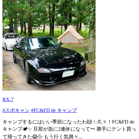
RX-7
#スポキャン
#FC&FD de キャンプ
キャンプするにはいい季節になったわ🙌 ✨久々！FC&FD de
キャンプ🏕✨ 旦那が急に2連休になって〜 勝手にテント買っ
て帰ってきた😱💦 もう行く気満々...