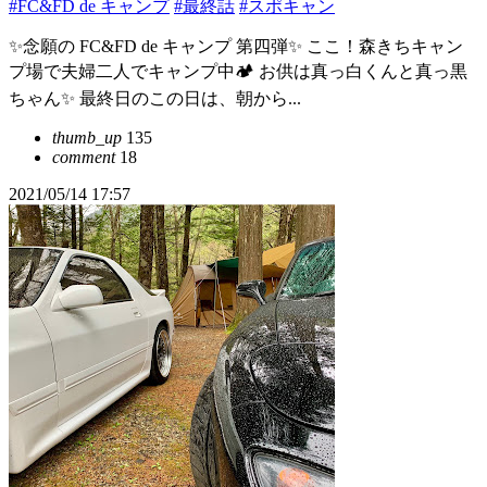
#FC&FD de キャンプ
#最終話
#スポキャン
✨念願の FC&FD de キャンプ 第四弾✨ ここ！森きちキャン
プ場で夫婦二人でキャンプ中🏕 お供は真っ白くんと真っ黒
ちゃん✨ 最終日のこの日は、朝から...
thumb_up
135
comment
18
2021/05/14 17:57