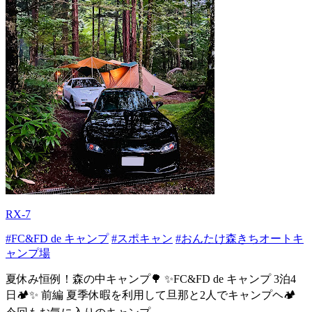
RX-7
#FC&FD de キャンプ
#スポキャン
#おんたけ森きちオートキ
ャンプ場
夏休み恒例！森の中キャンプ🌳 ✨FC&FD de キャンプ 3泊4
日🏕️✨ 前編 夏季休暇を利用して旦那と2人でキャンプヘ🏕️