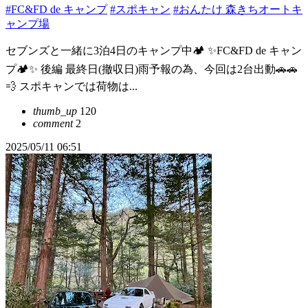
#FC&FD de キャンプ
#スポキャン
#おんたけ 森きちオートキ
ャンプ場
セブンズと一緒に3泊4日のキャンプ中🏕️ ✨FC&FD de キャン
プ🏕️✨ 後編 最終日(撤収日)雨予報の為、今回は2台出動🚗🚗
💨 スポキャンでは荷物は...
thumb_up
120
comment
2
2025/05/11 06:51