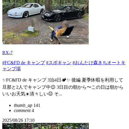
RX-7
#FC&FD de キャンプ
#スポキャン
#おんたけ森きちオートキ
ャンプ場
✨FC&FD de キャンプ 3泊4日🏕️✨ 後編 夏季休暇を利用して
旦那と2人でキャンプ中😉 3日目の朝から〜この日は朝から
いいお天気☀️清々しい😌 そ...
thumb_up
141
comment
4
2025/08/26 17:10