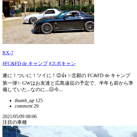
RX-7
#FC&FD de キャンプ
#スポキャン
遂に！ついに！ツイに！😉👍 ✨念願の FC&FD de キャンプ
第一弾✨ GWはお友達と広島遠征の予定で、半年も前から準
備していた...なのに...😖今...
thumb_up
125
comment
29
2021/05/09 08:06
注目の車種