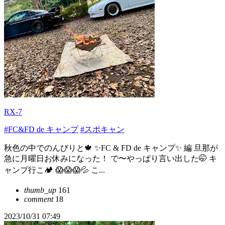
RX-7
#FC&FD de キャンプ
#スポキャン
秋色の中でのんびりと🍁 ✨FC & FD de キャンプ✨ 編 旦那が
急に月曜日お休みになった！ で〜やっぱり言い出した🤭 キ
ャンプ行こ🏕️ 😱😱😱💦 こ...
thumb_up
161
comment
18
2023/10/31 07:49