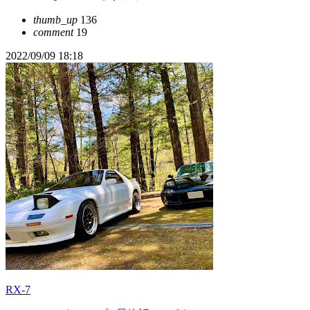
thumb_up
136
comment
19
2022/09/09 18:18
RX-7