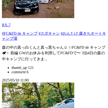
RX-7
#FC&FD de キャンプ
#スポキャン
#おんたけ 森きちオートキ
ャンプ場
森の中の真っ白くんと真っ黒ちゃん☺️ ✨FC&FD de キャンプ
🏕️✨ 前編 GWのお休みを利用してFC&FDで〜 3泊4日の森の
中キャンプに行ってきま...
thumb_up
121
comment
6
2025/05/10 11:00