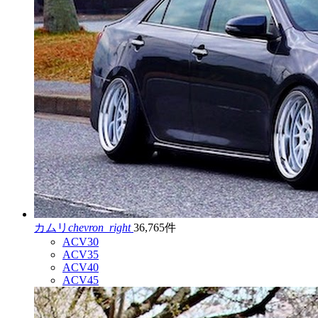
カムリ
chevron_right
36,765件
ACV30
ACV35
ACV40
ACV45