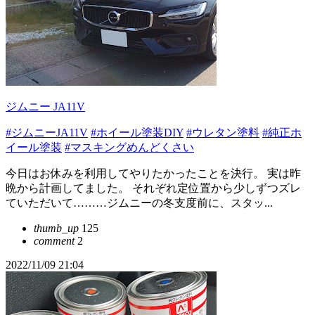
ジムニー JA11V
#ジムニーJA11V
#ホイール塗装DIY
#ウレタン塗料
#純正ホ
イール塗装
#マスキングめんどくさい
今日はお休みを利用してやりたかったことを決行。 実は昨
晩から計画してました。 それぞれ定位置から少しずつズレ
ていただいて………ジムニーの冬支度前に、スタッ...
thumb_up
125
comment
2
2022/11/09 21:04