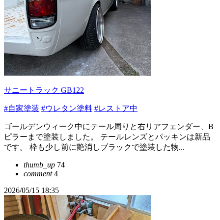
サニートラック GB122
#自家塗装
#ウレタン塗料
#レストア中
ゴールデンウィーク中にテール周りと右リアフェンダー、B
ピラーまで塗装しました。 テールレンズとパッキンは新品
です。 枠も少し前に艶消しブラックで塗装した物...
thumb_up
74
comment
4
2026/05/15 18:35