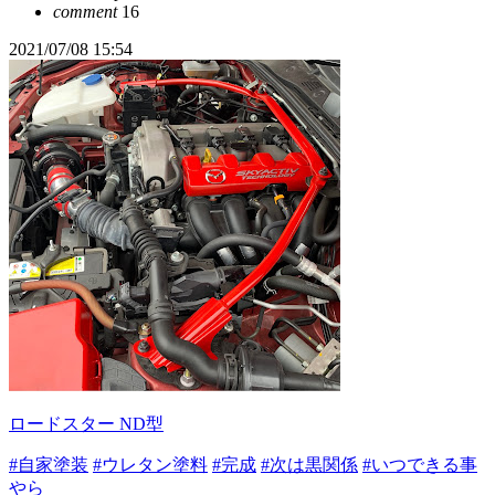
comment
16
2021/07/08 15:54
ロードスター ND型
#自家塗装
#ウレタン塗料
#完成
#次は黒関係
#いつできる事
やら