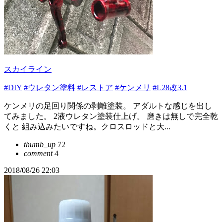
スカイライン
#DIY
#ウレタン塗料
#レストア
#ケンメリ
#L28改3.1
ケンメリの足回り関係の剥離塗装。 アダルトな感じを出し
てみました。 2液ウレタン塗装仕上げ。 磨きは無しで完全乾
くと 組み込みたいですね。クロスロッドと大...
thumb_up
72
comment
4
2018/08/26 22:03