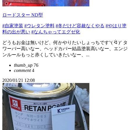
ロードスター ND型
#自家塗装
#ウレタン塗料
#冬だけど容赦なくやる
#やはり塗
料の出が悪い
#なんちゃってエグゼ化
どうもお金は無いけど、何かやりたいしょっちですᐠ( ᐛ )ᐟ タ
ワーバー高いなー、ヘッドカバー結晶塗装高いなー、エンジ
ンルールもっと赤くしていきたいなー、...
thumb_up
76
comment
4
2020/01/21 12:08