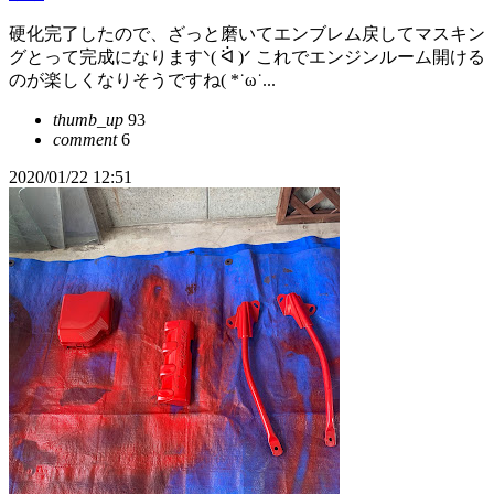
硬化完了したので、ざっと磨いてエンブレム戻してマスキン
グとって完成になりますᐠ( ᐛ )ᐟ これでエンジンルーム開ける
のが楽しくなりそうですね( *˙ω˙...
thumb_up
93
comment
6
2020/01/22 12:51