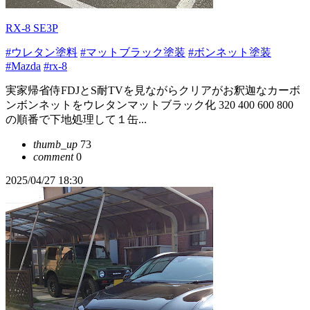
RX-8 SE3P
#ウレタン塗料
#マットブラック塗装
#ボンネット塗装
#Mazda
#rx-8
実家帰省侍FDJとS耐TVを見ながらクリアがお釈迦なカーボ
ンボンネットをウレタンマットブラック化 320 400 600 800
の順番で下地処理して１缶...
thumb_up
73
comment
0
2025/04/27 18:30