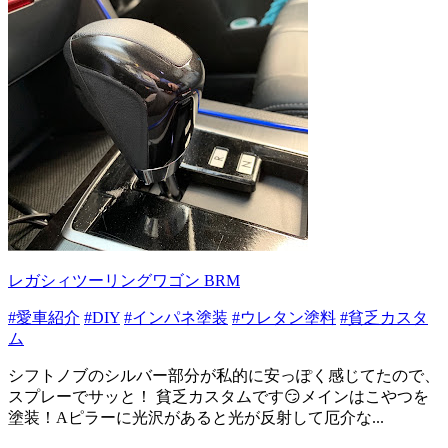
レガシィツーリングワゴン BRM
#愛車紹介
#DIY
#インパネ塗装
#ウレタン塗料
#貧乏カスタ
ム
シフトノブのシルバー部分が私的に安っぽく感じてたので、
スプレーでサッと！ 貧乏カスタムです😏メインはこやつを
塗装！Aピラーに光沢があると光が反射して厄介な...