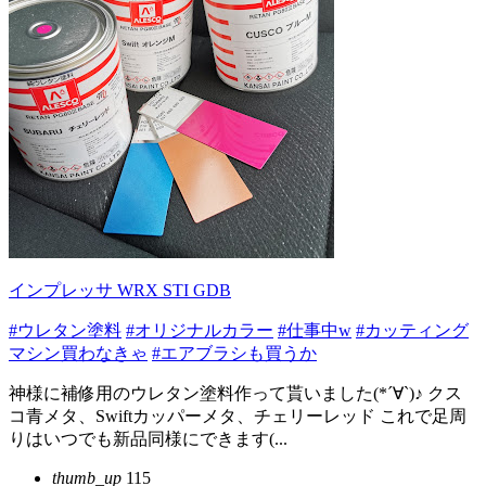
インプレッサ WRX STI GDB
#ウレタン塗料
#オリジナルカラー
#仕事中w
#カッティング
マシン買わなきゃ
#エアブラシも買うか
神様に補修用のウレタン塗料作って貰いました(*´∀`)♪ クス
コ青メタ、Swiftカッパーメタ、チェリーレッド これで足周
りはいつでも新品同様にできます(...
thumb_up
115