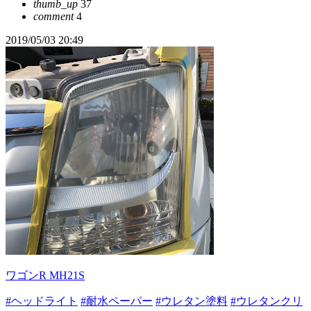
thumb_up
37
comment
4
2019/05/03 20:49
ワゴンR MH21S
#ヘッドライト
#耐水ペーパー
#ウレタン塗料
#ウレタンクリ