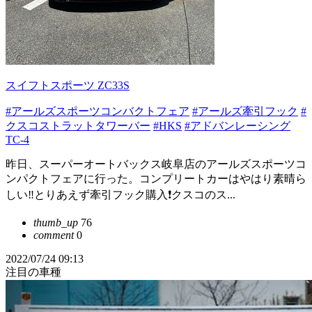
スイフトスポーツ ZC33S
#アールズスポーツコンバクトフェア
#アールズ牽引フック
#
クスコストラットタワーバー
#HKS
#アドバンレーシング
TC-4
昨日、スーパーオートバックス岐阜店のアールズスポーツコ
ンパクトフェアに行った。コンプリートカーはやはり素晴ら
しい‼️とりあえず牽引フック購入❗️クスコのス...
thumb_up
76
comment
0
2022/07/24 09:13
注目の車種