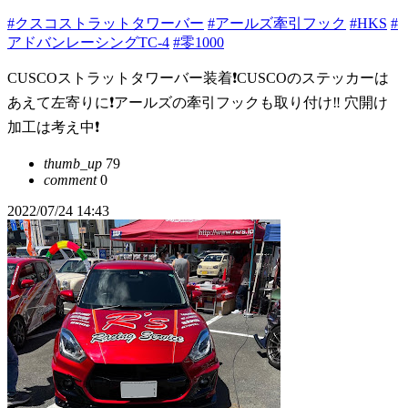
#クスコストラットタワーバー
#アールズ牽引フック
#HKS
#
アドバンレーシングTC-4
#零1000
CUSCOストラットタワーバー装着❗️CUSCOのステッカーは
あえて左寄りに❗️アールズの牽引フックも取り付け‼️ 穴開け
加工は考え中❗️
thumb_up
79
comment
0
2022/07/24 14:43