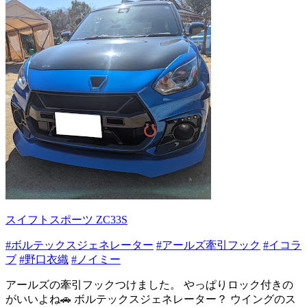
スイフトスポーツ ZC33S
#ボルテックスジェネレーター
#アールズ牽引フック
#イコラ
ブ
#野口衣織
#ノイミー
アールズの牽引フックつけました。 やっぱりロック付きの
がいいよね🚗 ボルテックスジェネレーター？ ウイングのス