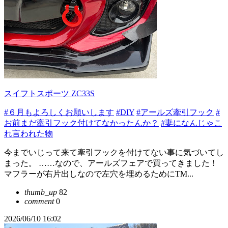
スイフトスポーツ ZC33S
#６月もよろしくお願いします
#DIY
#アールズ牽引フック
#
お前まだ牽引フック付けてなかったんか？
#妻になんじゃこ
れ言われた物
今までいじって来て牽引フックを付けてない事に気づいてし
まった。 ……なので、アールズフェアで買ってきました！
マフラーが右片出しなので左穴を埋めるためにTM...
thumb_up
82
comment
0
2026/06/10 16:02