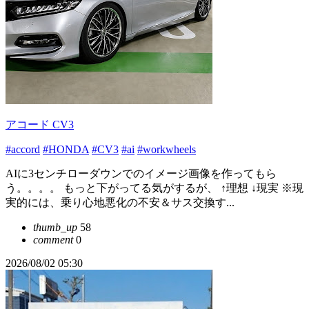
アコード CV3
#accord
#HONDA
#CV3
#ai
#workwheels
AIに3センチローダウンでのイメージ画像を作ってもら
う。。。。 もっと下がってる気がするが、 ↑理想 ↓現実 ※現
実的には、乗り心地悪化の不安＆サス交換す...
thumb_up
58
comment
0
2026/08/02 05:30