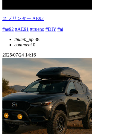
スプリンター AE92
#ae92
#AE91
#trueno
#DIY
#ai
thumb_up
38
comment
0
2025/07/24 14:16