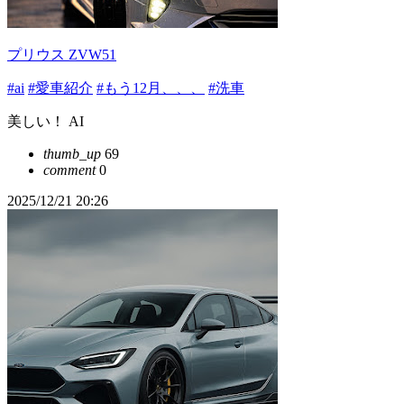
プリウス ZVW51
#ai
#愛車紹介
#もう12月、、、
#洗車
美しい！ AI
thumb_up
69
comment
0
2025/12/21 20:26