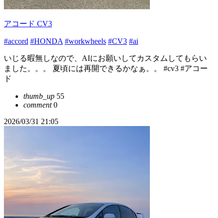
アコード CV3
#accord
#HONDA
#workwheels
#CV3
#ai
いじる暇無しなので、AIにお願いしてカスタムしてもらい
ました。。。 夏頃には再開できるかなぁ。。 #cv3 #アコー
ド
thumb_up
55
comment
0
2026/03/31 21:05