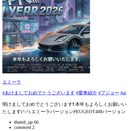
エミーラ
#あけましておめでとうございます
#愛車紹介
#プジョー
#ai
明けましておめでとうございます❗ 本年もよろしくお願いい
たします(^-^) エミーラバージョンPEUGEOT408バージョン
thumb_up
66
comment
2