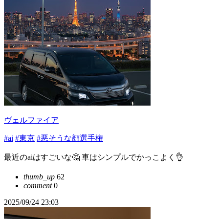
ヴェルファイア
#ai
#東京
#悪そうな顔選手権
最近のaiはすごいな🤔 車はシンプルでかっこよく👌
thumb_up
62
comment
0
2025/09/24 23:03