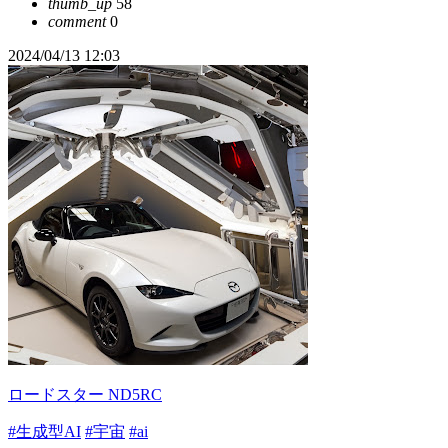
thumb_up
58
comment
0
2024/04/13 12:03
ロードスター ND5RC
#生成型AI
#宇宙
#ai