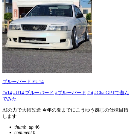
ブルーバード EU14
#u14
#U14 ブルーバード
#ブルーバード
#ai
#ChatGPTで遊ん
でみた
AIの力で大幅改造 今年の夏までにこうゆう感じの仕様目指
します
thumb_up
46
comment
0