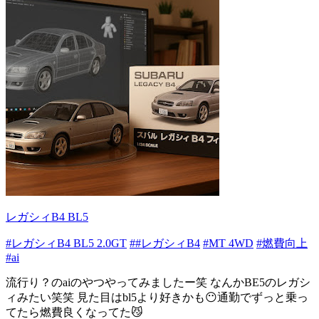
レガシィB4 BL5
#レガシィB4 BL5 2.0GT
##レガシィB4
#MT 4WD
#燃費向上
#ai
流行り？のaiのやつやってみましたー笑 なんかBE5のレガシ
ィみたい笑笑 見た目はbl5より好きかも😶通勤でずっと乗っ
てたら燃費良くなってた😼