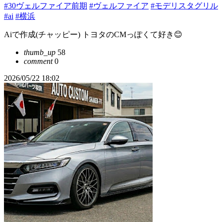
#30ヴェルファイア前期
#ヴェルファイア
#モデリスタグリル
#ai
#横浜
Aiで作成(チャッピー) トヨタのCMっぽくて好き😊
thumb_up
58
comment
0
2026/05/22 18:02