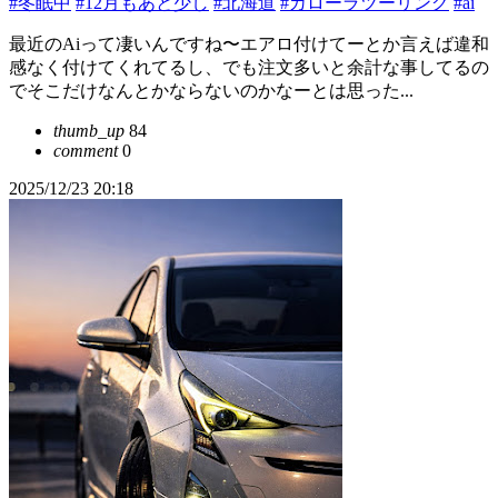
#冬眠中
#12月もあと少し
#北海道
#カローラツーリング
#ai
最近のAiって凄いんですね〜エアロ付けてーとか言えば違和
感なく付けてくれてるし、でも注文多いと余計な事してるの
でそこだけなんとかならないのかなーとは思った...
thumb_up
84
comment
0
2025/12/23 20:18