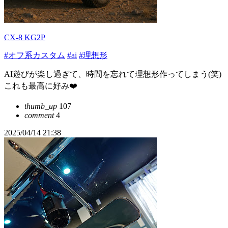
CX-8 KG2P
#オフ系カスタム
#ai
#理想形
AI遊びが楽し過ぎて、時間を忘れて理想形作ってしまう(笑)
これも最高に好み❤️
thumb_up
107
comment
4
2025/04/14 21:38