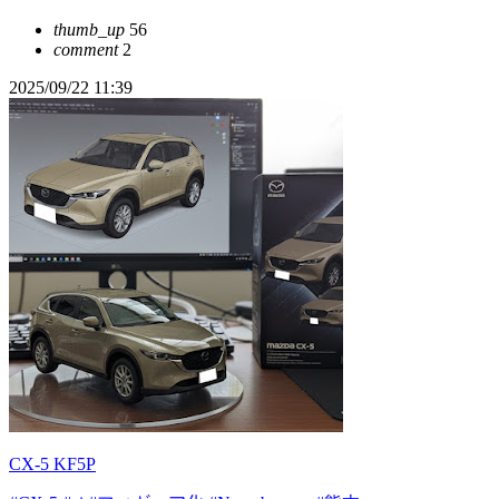
thumb_up
56
comment
2
2025/09/22 11:39
CX-5 KF5P