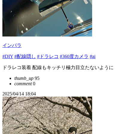
インパラ
#DIY
#配線隠し
#ドラレコ
#360度カメラ
#ai
ドラレコ装着 配線もキッチリ極力目立たないように
thumb_up
95
comment
0
2025/04/14 18:04