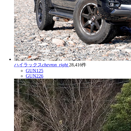
ハイラックス
chevron_right
28,416件
GUN125
GUN226