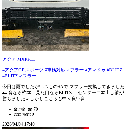
アクア MXPK11
#アクアGRスポーツ
#車検対応マフラー
#アマドゥ
#BLITZ
#BLITZマフラー
今日は雨でしたがいつものSAで マフラー交換してきました
🚗 音なら柿本…見た目ならBLITZ… センター二本出し欲が
勝ちましたw しかしこちらも中々良い音...
thumb_up
70
comment
0
2026/04/04 17:40