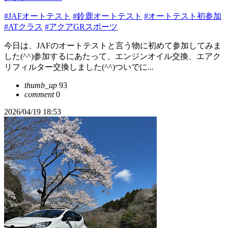
#JAFオートテスト
#鈴鹿オートテスト
#オートテスト初参加
#ATクラス
#アクアGRスポーツ
今日は、JAFのオートテストと言う物に初めて参加してみま
した(^^)参加するにあたって、エンジンオイル交換、エアク
リフィルター交換しました(^^)ついでに...
thumb_up
93
comment
0
2026/04/19 18:53