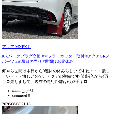
アクア MXPK11
#スパークプラグ交換
#マフラーカッター取付
#アクアGRス
ポーツ
#猛暑日の弄り
#世間はお盆休み
何やら世間は本日から9連休の休みらしいですね・・・羨ま
しい・・・悔しいので、アクアの整備です(笑)購入から4万
キロ走りまして、現在の走行距離は6万3千キロ...
thumb_up
61
comment
0
2026/08/08 21:18