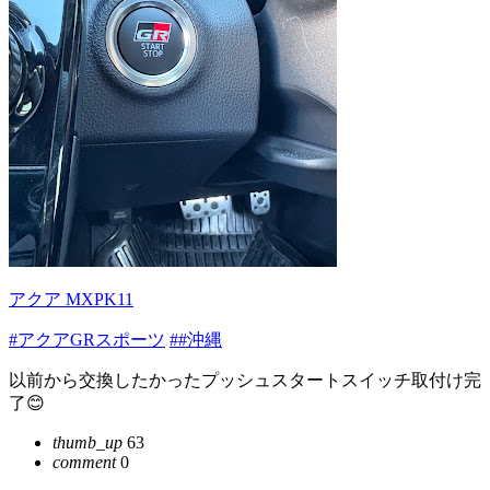
アクア MXPK11
#アクアGRスポーツ
##沖縄
以前から交換したかったプッシュスタートスイッチ取付け完
了😊
thumb_up
63
comment
0