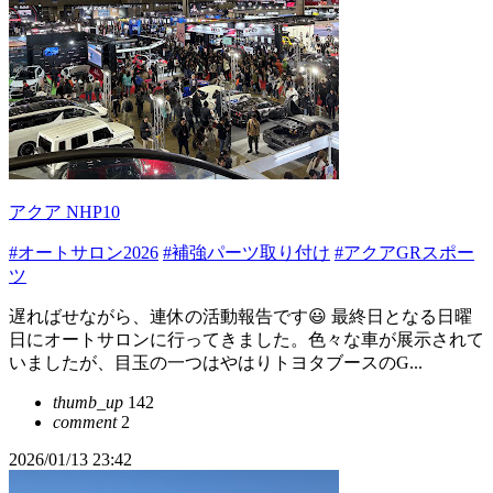
アクア NHP10
#オートサロン2026
#補強パーツ取り付け
#アクアGRスポー
ツ
遅ればせながら、連休の活動報告です😃 最終日となる日曜
日にオートサロンに行ってきました。色々な車が展示されて
いましたが、目玉の一つはやはりトヨタブースのG...
thumb_up
142
comment
2
2026/01/13 23:42