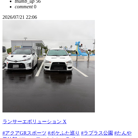
thumb_up
56
comment
0
2026/07/21 22:06
ランサーエボリューション X
#アクアGRスポーツ
#ポケふた巡り
#ラプラス公園
#たんや