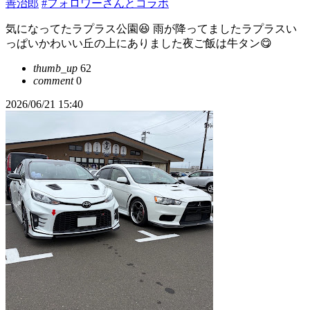
善治郎
#フォロワーさんとコラボ
気になってたラプラス公園😆 雨が降ってましたラプラスい
っぱいかわいい丘の上にありました夜ご飯は牛タン😋
thumb_up
62
comment
0
2026/06/21 15:40