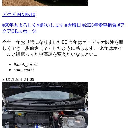
アクア MXPK10
#来年もよろしくお願いします
#大晦日
#2026年愛車抱負
#ア
クアGRスポーツ
今年一年お世話になりました🙇‍♂️ 今年はオーディオ関連を新
しくでき一歩前進（？）したように感じます。 来年はホイ
ールと躊躇ってた車高調を変えたいなぁとい...
thumb_up
72
comment
0
2025/12/31 21:09