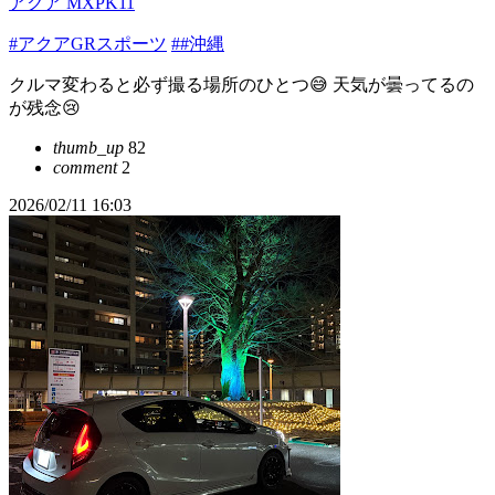
アクア MXPK11
#アクアGRスポーツ
##沖縄
クルマ変わると必ず撮る場所のひとつ😅 天気が曇ってるの
が残念😢
thumb_up
82
comment
2
2026/02/11 16:03