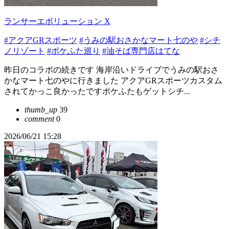
ランサーエボリューション X
#アクアGRスポーツ
#うみの駅おさかなマート七のや
#シチ
ノリゾート
#ポケふた巡り
#油そば専門店はてな
昨日のコラボの続きです 海岸沿いドライブでうみの駅おさ
かなマート七のやに行きました アクアGRスポーツカスタム
されてかっこ良かったですポケふたもゲットシチ...
thumb_up
39
comment
0
2026/06/21 15:28