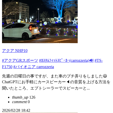
アクア NHP10
#アクアGRスポーツ
#ｶｽﾀﾑﾌｨｯﾄｽﾋﾟｰｶｰ(carrozzeria)🔊
#TS-
F1750
#パイオニア carrozzeria
先週の日曜日の事ですが、また車のプチ弄りをしました😃
ChatGPTにお手軽にカースピーカー🔈の音質を上げる方法を
聞いたところ、エプトシーラーでスピーカーと...
thumb_up
126
comment
0
2026/02/28 18:42