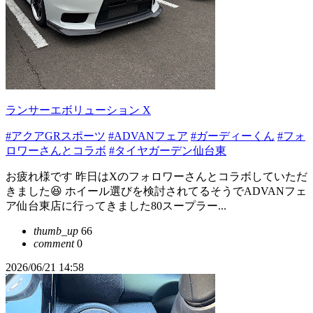
ランサーエボリューション X
#アクアGRスポーツ
#ADVANフェア
#ガーディーくん
#フォ
ロワーさんとコラボ
#タイヤガーデン仙台東
お疲れ様です 昨日はXのフォロワーさんとコラボしていただ
きました😆 ホイール選びを検討されてるそうでADVANフェ
ア仙台東店に行ってきました80スープラー...
thumb_up
66
comment
0
2026/06/21 14:58