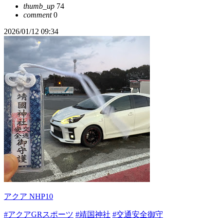
thumb_up
74
comment
0
2026/01/12 09:34
アクア NHP10
#アクアGRスポーツ
#靖国神社
#交通安全御守