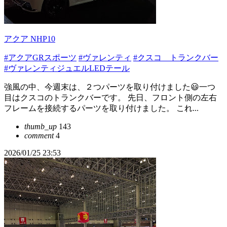
アクア NHP10
#アクアGRスポーツ
#ヴァレンティ
#クスコ トランクバー
#ヴァレンティジュエルLEDテール
強風の中、今週末は、２つパーツを取り付けました😃一つ
目はクスコのトランクバーです。 先日、フロント側の左右
フレームを接続するパーツを取り付けました。 これ...
thumb_up
143
comment
4
2026/01/25 23:53