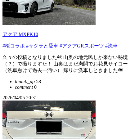
アクア MXPK10
#桜コラボ
#サクラと愛車
#アクアGRスポーツ
#洗車
久々の投稿となりました🤪 山奥の地元民しか来ない秘境
（？）で撮りますた！ 山奥はまだ満開でお花見サイコー
（洗車怠けて過去一汚い） 帰りに洗車しときました🫡
thumb_up
58
comment
0
2026/04/05 20:31