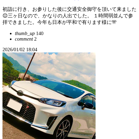
初詣に行き、お参りした後に交通安全御守を頂いて来ました
😌三ヶ日なので、かなりの人出でした。 １時間弱並んで参
拝できました。今年も日本が平和で有ります様に🎌
thumb_up
140
comment
2
2026/01/02 18:04