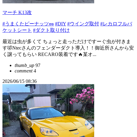
マーチ K13改
#うまくたピーナッツ🥜
#DIY
#ウイング取付
#レカロフルバ
ケットシート
#ダクト取り付け
最近は虫が多くて ちょっと走っただけですーぐ虫が付きま
す🤣Ntecさんのフェンダーダクト導入！！御近所さんから安
く譲ってもらい RECARO装着です🔥某オ...
thumb_up
97
comment
4
2026/06/15 08:36