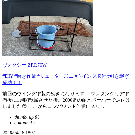
ヴォクシー ZRR70W
#DIY
#磨き作業
#リューター加工
#ウイング取付
#引き継ぎ
成功！！
前回のウイング塗装の続きになります。 ウレタンクリア塗
布後に1週間乾燥させた後、2000番の耐水ペーパーで足付け
しました😊 ここからコンパウンド作業に入り...
thumb_up
98
comment
2
2026/04/26 18:51