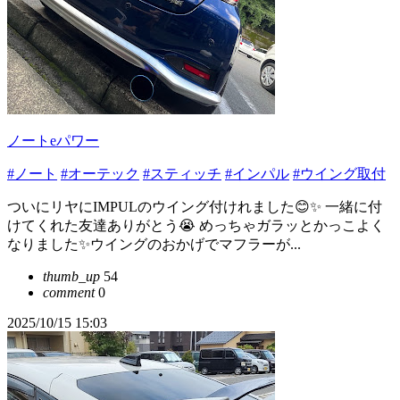
ノートeパワー
#ノート
#オーテック
#スティッチ
#インパル
#ウイング取付
ついにリヤにIMPULのウイング付けれました😊✨️ 一緒に付
けてくれた友達ありがとう😭 めっちゃガラッとかっこよく
なりました✨ウイングのおかげでマフラーが...
thumb_up
54
comment
0
2025/10/15 15:03