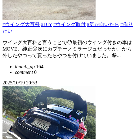
#ウイング大百科
#DIY
#ウイング取付
#気が向いたら
#作り
たい
ウイング大百科と言うことで😐️最初のウイング付きの車は
MOVE、純正😕次にカプチーノミラージュだったか、から
外したやつって貰ったらやつを付けていました。😀...
thumb_up
164
comment
0
2025/10/19 20:53