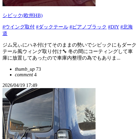
シビック(欧州HB)
#ウイング取付
#ダックテール
#ピアノブラック
#DIY
#北海
道
ジム兄ぃにハネ付けてそのままの勢いでシビックにもダーク
テール風ウィング取り付け🔧 冬の間にコーティングして車
庫に放置してあったので車庫内整理の為でもありま...
thumb_up
73
comment
4
2026/04/19 17:49