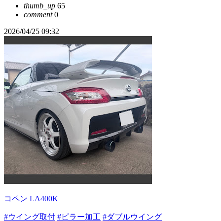
thumb_up
65
comment
0
2026/04/25 09:32
コペン LA400K
#ウイング取付
#ピラー加工
#ダブルウイング