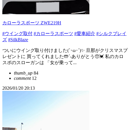
カローラスポーツ ZWE219H
#ウイング取付
#カローラスポーツ
#愛車紹介
#シルクブレイ
ズ
#SilkBlaze
ついにウイング取り付けました(`･ω･´)✨ 旦那がクリスマスプ
レゼントに 買ってくれました🤲´-ありがとう🥺💓 私のカロ
スポのスローガンは 「女が乗って...
thumb_up
84
comment
12
2026/01/20 20:13