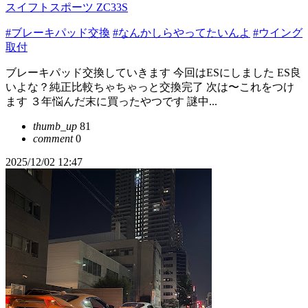
スイフトスポーツ ZC33S
#ブレーキパッド交換
#なんかしらやってたいんよ
#ウイング
取付
ブレーキパッド交換していきます 今回はESにしました ES良
いよな？純正比較ちゃちゃっと交換完了 次は〜これをつけ
ます ３年悩んだ末に買ったやつです 謎中...
thumb_up
81
comment
0
2025/12/02 12:47