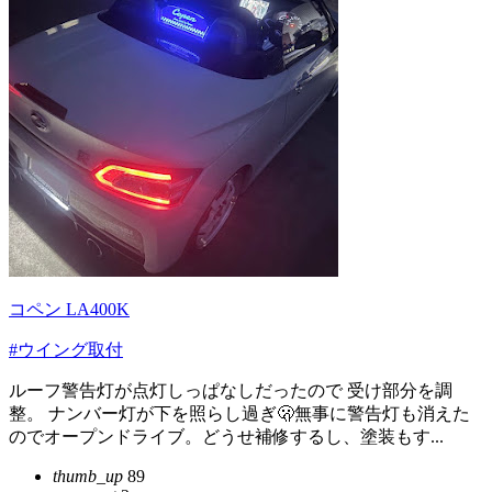
コペン LA400K
#ウイング取付
ルーフ警告灯が点灯しっぱなしだったので 受け部分を調
整。 ナンバー灯が下を照らし過ぎ🫢無事に警告灯も消えた
のでオープンドライブ。どうせ補修するし、塗装もす...
thumb_up
89