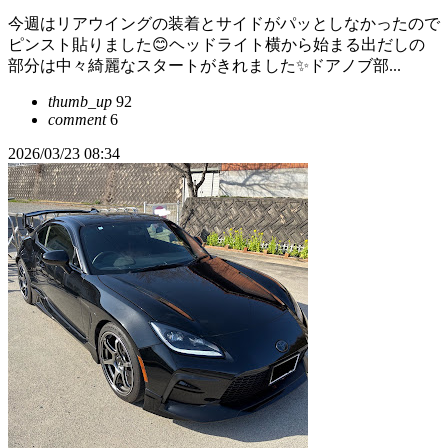
今週はリアウイングの装着とサイドがパッとしなかったので
ピンスト貼りました😊ヘッドライト横から始まる出だしの
部分は中々綺麗なスタートがきれました✨ドアノブ部...
thumb_up
92
comment
6
2026/03/23 08:34