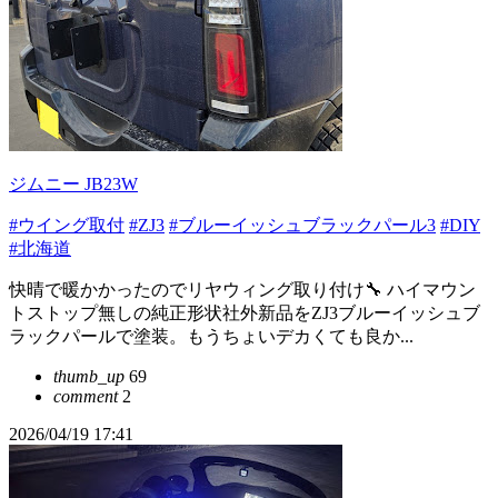
ジムニー JB23W
#ウイング取付
#ZJ3
#ブルーイッシュブラックパール3
#DIY
#北海道
快晴で暖かかったのでリヤウィング取り付け🔧 ハイマウン
トストップ無しの純正形状社外新品をZJ3ブルーイッシュブ
ラックパールで塗装。もうちょいデカくても良か...
thumb_up
69
comment
2
2026/04/19 17:41