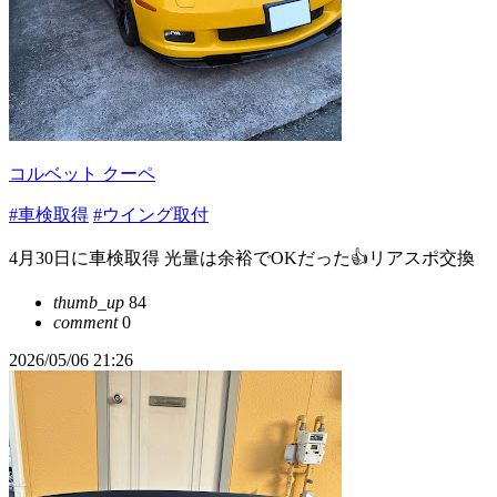
コルベット クーペ
#車検取得
#ウイング取付
4月30日に車検取得 光量は余裕でOKだった👍リアスポ交換
thumb_up
84
comment
0
2026/05/06 21:26