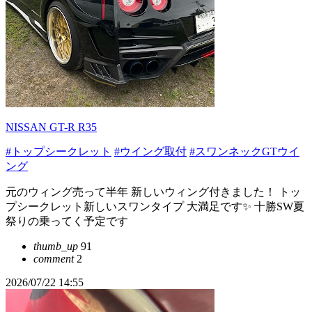
NISSAN GT-R R35
#トップシークレット
#ウイング取付
#スワンネックGTウイ
ング
元のウィング売って半年 新しいウィング付きました！ トッ
プシークレット新しいスワンタイプ 大満足です✨️ 十勝SW夏
祭りの乗ってく予定です
thumb_up
91
comment
2
2026/07/22 14:55