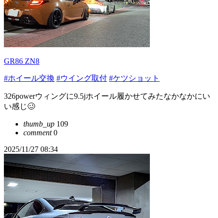
GR86 ZN8
#ホイール交換
#ウイング取付
#ケツショット
326powerウィングに9.5jホイール履かせてみたなかなかにい
い感じ🥴
thumb_up
109
comment
0
2025/11/27 08:34