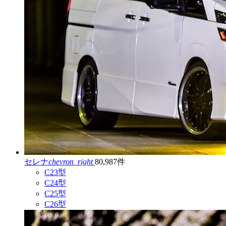
セレナ
chevron_right
80,987件
C23型
C24型
C25型
C26型