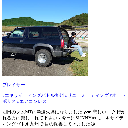
ブレイザー
#エキサイティングバトル九州
#サニーミーティング
#オート
ポリス
#エアコンレス
明日のダムMTは急遽欠席になりました🥲💔 悲しい…💦 行か
れる方は楽しまれて下さい🔅今日はSUNNYmtにエキサイテ
ィングバトル九州で 目の保養してきました😌