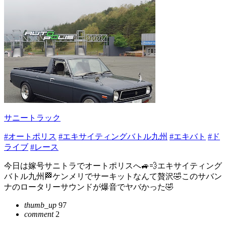
サニートラック
#オートポリス
#エキサイティングバトル九州
#エキバト
#ド
ライブ
#レース
今日は嫁号サニトラでオートポリスへ🚙💨エキサイティング
バトル九州🏁ケンメリでサーキットなんて贅沢🤣このサバン
ナのロータリーサウンドが爆音でヤバかった🤣
thumb_up
97
comment
2