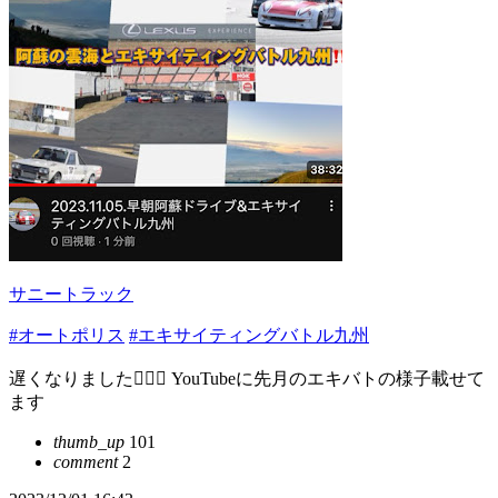
サニートラック
#オートポリス
#エキサイティングバトル九州
遅くなりました🙇🏻‍♂️ YouTubeに先月のエキバトの様子載せて
ます
thumb_up
101
comment
2