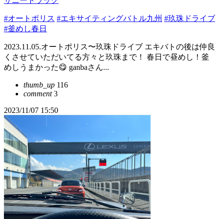
サニートラック
#オートポリス
#エキサイティングバトル九州
#玖珠ドライブ
#釜めし春日
2023.11.05.オートポリス〜玖珠ドライブ エキバトの後は仲良
くさせていただいてる方々と玖珠まで！ 春日で昼めし！釜
めしうまかった😋 ganbaさん...
thumb_up
116
comment
3
2023/11/07 15:50