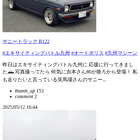
サニートラック B122
#エキサイティングバトル九州
#オートポリス
#九州マシーン
昨日はエキサイティングバトル九州に 応援に行ってきまし
た🛻 写真撮ってたら 何気に吉本さん86が後ろから登場！ 私
も走りたいと言っている笑馬場さんのサニー...
thumb_up
153
comment
2
2025/05/12 16:44