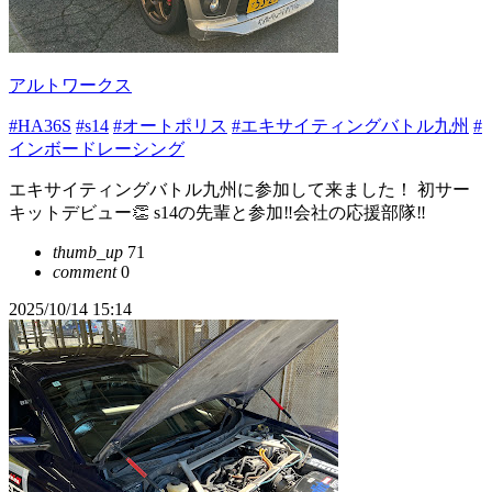
アルトワークス
#HA36S
#s14
#オートポリス
#エキサイティングバトル九州
#
インボードレーシング
エキサイティングバトル九州に参加して来ました！ 初サー
キットデビュー👏 s14の先輩と参加‼️会社の応援部隊‼️
thumb_up
71
comment
0
2025/10/14 15:14