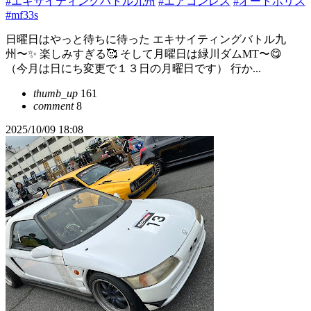
#エキサイティングバトル九州
#エアコンレス
#オートポリス
#mf33s
日曜日はやっと待ちに待った エキサイティングバトル九
州〜✨ 楽しみすぎる🥰 そして月曜日は緑川ダムMT〜😋
（今月は日にち変更で１３日の月曜日です） 行か...
thumb_up
161
comment
8
2025/10/09 18:08