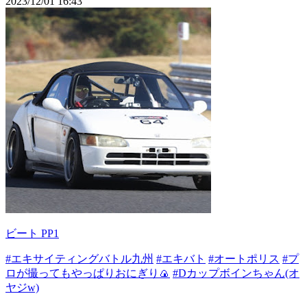
2023/12/01 16:43
ビート PP1
#エキサイティングバトル九州
#エキバト
#オートポリス
#プ
ロが撮ってもやっぱりおにぎり🍙
#Dカップボインちゃん(オ
ヤジw)