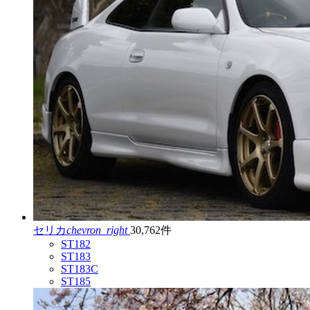
セリカ
chevron_right
30,762件
ST182
ST183
ST183C
ST185