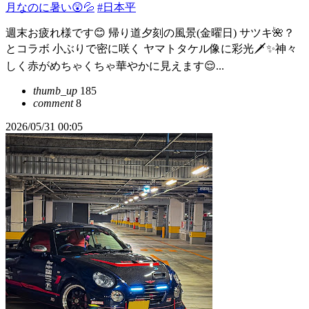
月なのに暑い😲💦
#日本平
週末お疲れ様です😊 帰り道夕刻の風景(金曜日) サツキ🌺？
とコラボ 小ぶりで密に咲く ヤマトタケル像に彩光🗡️✨神々
しく赤がめちゃくちゃ華やかに見えます😌...
thumb_up
185
comment
8
2026/05/31 00:05