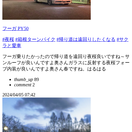
フーガ PY50
#夜桜
#箱根ターンパイク
#帰り道は遠回りしたくなる
#サク
ラと愛車
フーガ乗りたかったので帰り道を遠回り夜桜良いですね～サ
ンルーフが良いんですよ奥さんガラスに反射する夜桜フォー
ブ内装が良いんですよ奥さん春ですね。はるはる
thumb_up
89
comment
2
2024/04/05 07:42