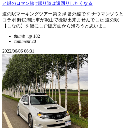
と緑のロマン館
#帰り道は遠回りしたくなる
道の駅マーキングツアー第２弾 番外編です ナウマンゾウと
コラボ 野尻湖は車が沢山で撮影出来ませんでした 道の駅
【しなの】を後にし戸隠方面から帰ろうと思いま...
thumb_up
182
comment
20
2022/06/06 06:31