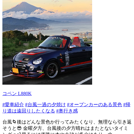
コペン L880K
#愛車紹介
#台風一過の夕焼け
#オープンカーのある景色
#帰
り道は遠回りしたくなる
#奥行き感
台風🌀後はどんな景色か行ってみたくなり、無理なら引き返
そうと😎 金曜夕方、台風後の夕方晴れはまたとないタイミ