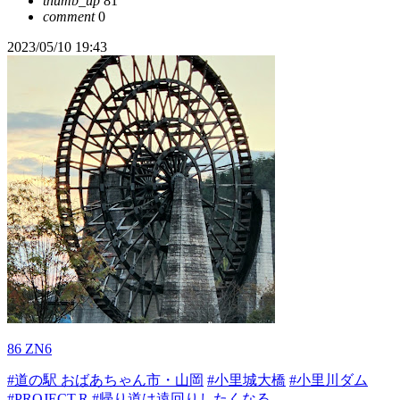
thumb_up
81
comment
0
2023/05/10 19:43
86 ZN6
#道の駅 おばあちゃん市・山岡
#小里城大橋
#小里川ダム
#PROJECT.R
#帰り道は遠回りしたくなる