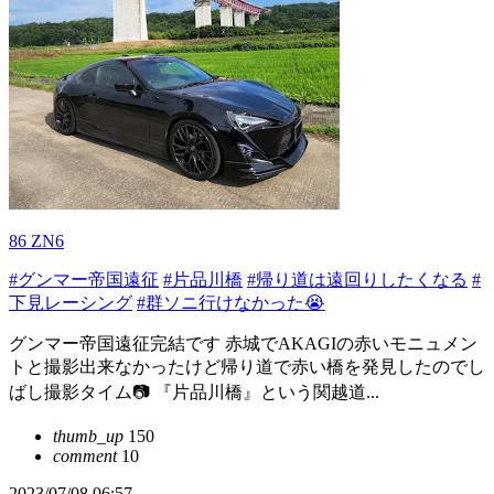
86 ZN6
#グンマー帝国遠征
#片品川橋
#帰り道は遠回りしたくなる
#
下見レーシング
#群ソニ行けなかった😭
グンマー帝国遠征完結です 赤城でAKAGIの赤いモニュメン
トと撮影出来なかったけど帰り道で赤い橋を発見したのでし
ばし撮影タイム📷 『片品川橋』という関越道...
thumb_up
150
comment
10
2023/07/08 06:57