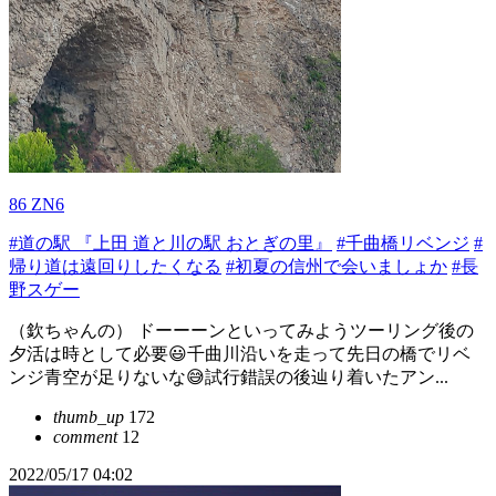
86 ZN6
#道の駅 『上田 道と川の駅 おとぎの里』
#千曲橋リベンジ
#
帰り道は遠回りしたくなる
#初夏の信州で会いましょか
#長
野スゲー
（欽ちゃんの） ドーーーンといってみようツーリング後の
夕活は時として必要😃千曲川沿いを走って先日の橋でリベ
ンジ青空が足りないな😅試行錯誤の後辿り着いたアン...
thumb_up
172
comment
12
2022/05/17 04:02