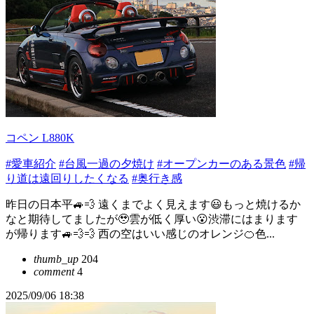
コペン L880K
#愛車紹介
#台風一過の夕焼け
#オープンカーのある景色
#帰
り道は遠回りしたくなる
#奥行き感
昨日の日本平🚙💨 遠くまでよく見えます😃もっと焼けるか
なと期待してましたが🥹雲が低く厚い😮渋滞にはまります
が帰ります🚙💨💨 西の空はいい感じのオレンジ🍊色...
thumb_up
204
comment
4
2025/09/06 18:38