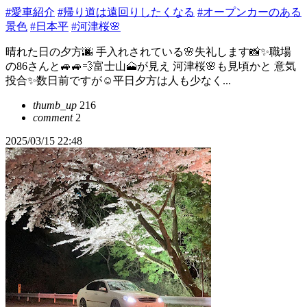
#愛車紹介
#帰り道は遠回りしたくなる
#オープンカーのある
景色
#日本平
#河津桜🌸
晴れた日の夕方🌆 手入れされている🌸失礼します📸✨職場
の86さんと🚙🚙💨富士山🗻が見え 河津桜🌸も見頃かと 意気
投合✨数日前ですが☺️平日夕方は人も少なく...
thumb_up
216
comment
2
2025/03/15 22:48