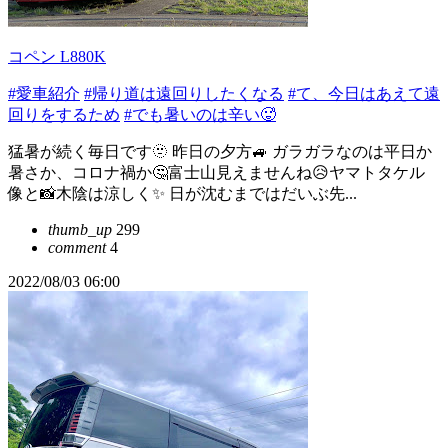
コペン L880K
#愛車紹介
#帰り道は遠回りしたくなる
#て、今日はあえて遠
回りをするため
#でも暑いのは辛い🥵
猛暑が続く毎日です🫥 昨日の夕方🚙 ガラガラなのは平日か
暑さか、コロナ禍か🤔富士山見えませんね😥ヤマトタケル
像と📸木陰は涼しく✨ 日が沈むまではだいぶ先...
thumb_up
299
comment
4
2022/08/03 06:00