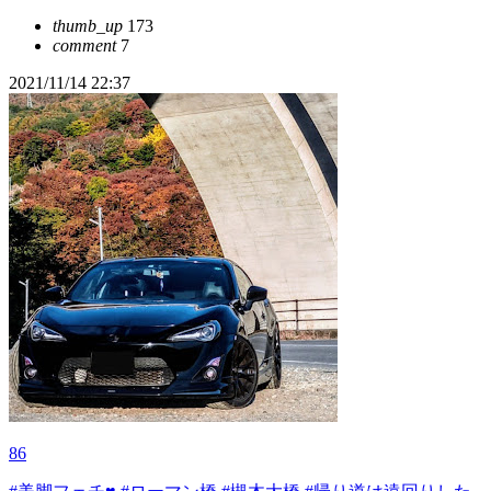
thumb_up
173
comment
7
2021/11/14 22:37
86