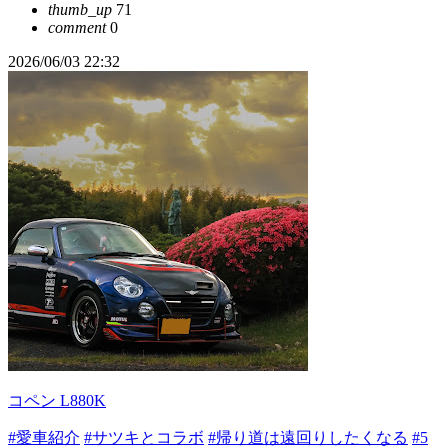
thumb_up
71
comment
0
2026/06/03 22:32
コペン L880K
#愛車紹介
#サツキとコラボ
#帰り道は遠回りしたくなる
#5