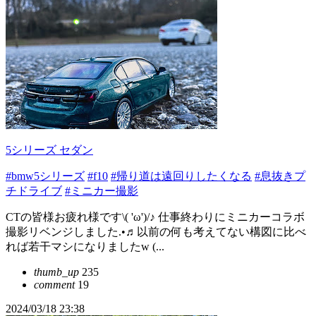
5シリーズ セダン
#bmw5シリーズ
#f10
#帰り道は遠回りしたくなる
#息抜きプ
チドライブ
#ミニカー撮影
CTの皆様お疲れ様です\( 'ω')/♪ 仕事終わりにミニカーコラボ
撮影リベンジしました.•♬以前の何も考えてない構図に比べ
れば若干マシになりましたw (...
thumb_up
235
comment
19
2024/03/18 23:38