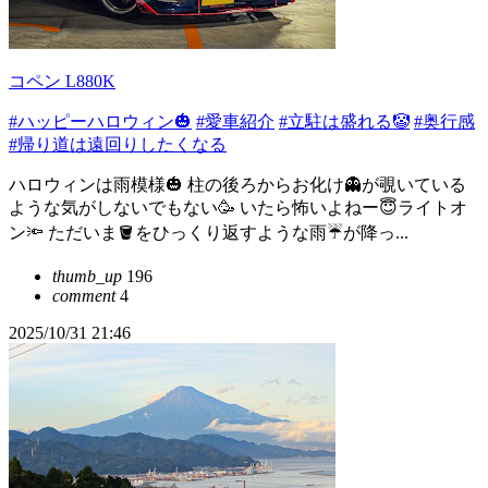
コペン L880K
#ハッピーハロウィン🎃
#愛車紹介
#立駐は盛れる🤡
#奥行感
#帰り道は遠回りしたくなる
ハロウィンは雨模様🎃 柱の後ろからお化け👻が覗いている
ような気がしないでもない🥳 いたら怖いよねー😇ライトオ
ン🔦 ただいま🪣をひっくり返すような雨☔が降っ...
thumb_up
196
comment
4
2025/10/31 21:46