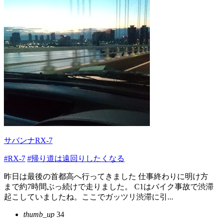
サバンナRX-7
#RX-7
#帰り道は遠回りしたくなる
昨日は最後の首都高へ行ってきました 仕事終わりに明け方
まで約7時間ぶっ続けで走りました。 C1はバイク事故で渋滞
起こしていましたね。ここでガッツリ渋滞に引...
thumb_up
34