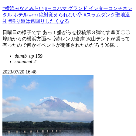
#横浜みなとみらい
#ヨコハマ グランド インターコンチネン
タル ホテル
#↑↑↑絶対覚えられない💦
#スラムダンク聖地巡
礼
#帰り道は遠回りしたくなる
日曜日の様子です あっ！嫌がらせ投稿第３弾です😃某〇〇
埠頭からの横浜方面へ💨赤レンガ倉庫 沢山テントが張って
有ったので何かイベントが開催されたのだろう🤔横...
thumb_up
159
comment
21
2023/07/20 16:48