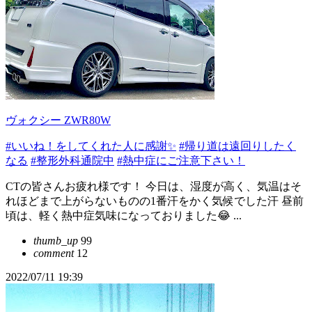
ヴォクシー ZWR80W
#いいね！をしてくれた人に感謝✨
#帰り道は遠回りしたく
なる
#整形外科通院中
#熱中症にご注意下さい！
CTの皆さんお疲れ様です！ 今日は、湿度が高く、気温はそ
れほどまで上がらないものの1番汗をかく気候でした汗 昼前
頃は、軽く熱中症気味になっておりました😂 ...
thumb_up
99
comment
12
2022/07/11 19:39