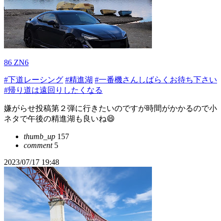
86 ZN6
#下道レーシング
#精進湖
#一番機さんしばらくお待ち下さい
#帰り道は遠回りしたくなる
嫌がらせ投稿第２弾に行きたいのですが時間がかかるので小
ネタで午後の精進湖も良いね😄
thumb_up
157
comment
5
2023/07/17 19:48