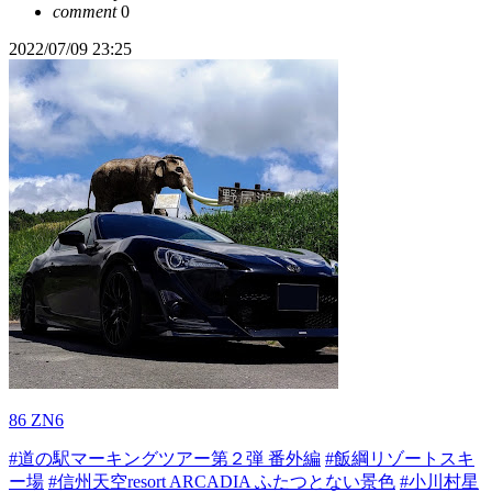
comment
0
2022/07/09 23:25
86 ZN6
#道の駅マーキングツアー第２弾 番外編
#飯綱リゾートスキ
ー場
#信州天空resort ARCADIA ふたつとない景色
#小川村星