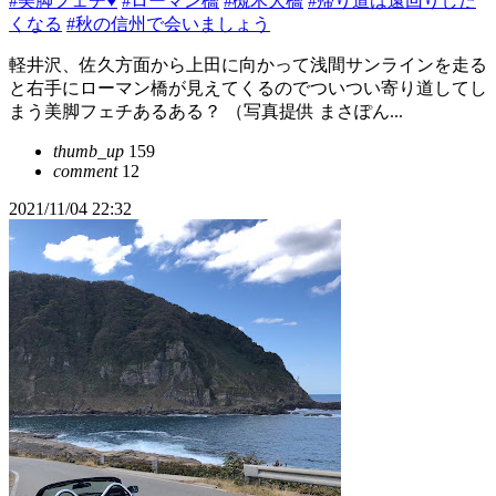
#美脚フェチ♥
#ローマン橋
#槻木大橋
#帰り道は遠回りした
くなる
#秋の信州で会いましょう
軽井沢、佐久方面から上田に向かって浅間サンラインを走る
と右手にローマン橋が見えてくるのでついつい寄り道してし
まう美脚フェチあるある？ （写真提供 まさぽん...
thumb_up
159
comment
12
2021/11/04 22:32