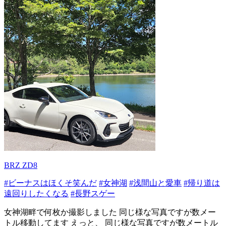
BRZ ZD8
#ビーナスはほくそ笑んだ
#女神湖
#浅間山と愛車
#帰り道は
遠回りしたくなる
#長野スゲー
女神湖畔で何枚か撮影しました 同じ様な写真ですが数メー
トル移動してます えっと、 同じ様な写真ですが数メートル