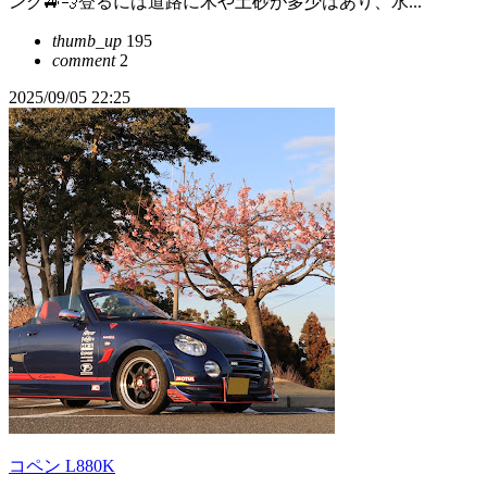
ング🚙💨登るには道路に木や土砂が多少はあり、水...
thumb_up
195
comment
2
2025/09/05 22:25
コペン L880K