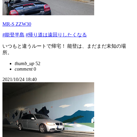
MR-S ZZW30
#能登半島
#帰り道は遠回りしたくなる
いつもと違うルートで帰宅！ 能登は、まだまだ未知の場
所。
thumb_up
52
comment
0
2021/10/24 18:40