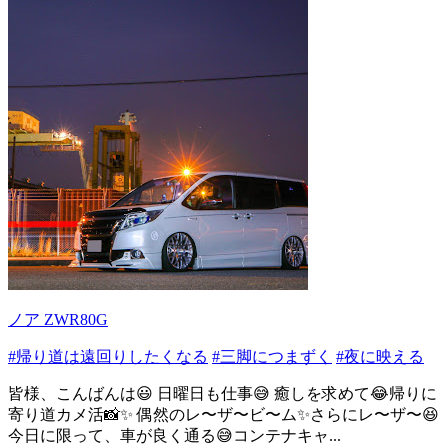
ノア ZWR80G
#帰り道は遠回りしたくなる
#三脚につまずく
#夜に映える
皆様、こんばんは😃 日曜日も仕事😅 癒しを求めて😂帰りに
寄り道カメ活📸✨ 偶然のレ〜ザ〜ビ〜ム✨さらにレ〜ザ〜😆
今日に限って、車が良く通る😅コンテナキャ...