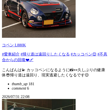
コペン L880K
#愛車紹介
#帰り道は遠回りしたくなる
#カッコペン😌
#不具
合からの回復❤️‍🩹
こんばんは💫 カッコペンになるように📸👀久しぶりの健康
体😎帰り道は遠回り、現実逃避したくなるです😌
thumb_up
181
comment
6
2026/07/31 22:08