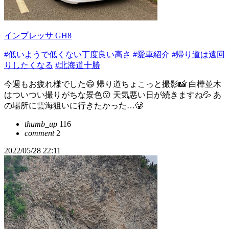
インプレッサ GH8
#低いようで低くない丁度良い高さ
#愛車紹介
#帰り道は遠回
りしたくなる
#北海道十勝
今週もお疲れ様でした😄 帰り道ちょこっと撮影📸 白樺並木
はついつい撮りがちな景色😗 天気悪い日が続きますね💦 あ
の場所に雲海狙いに行きたかった…🥲
thumb_up
116
comment
2
2022/05/28 22:11