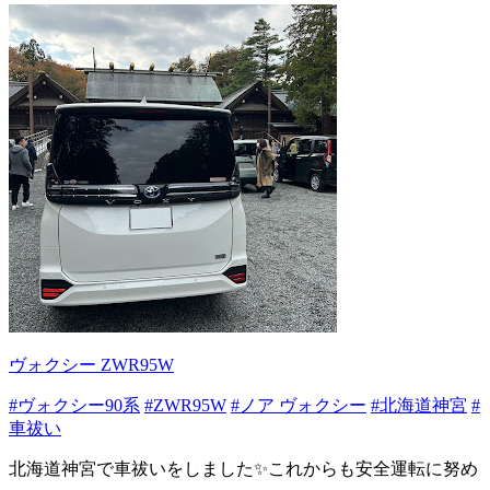
ヴォクシー ZWR95W
#ヴォクシー90系
#ZWR95W
#ノア ヴォクシー
#北海道神宮
#
車祓い
北海道神宮で車祓いをしました✨これからも安全運転に努め