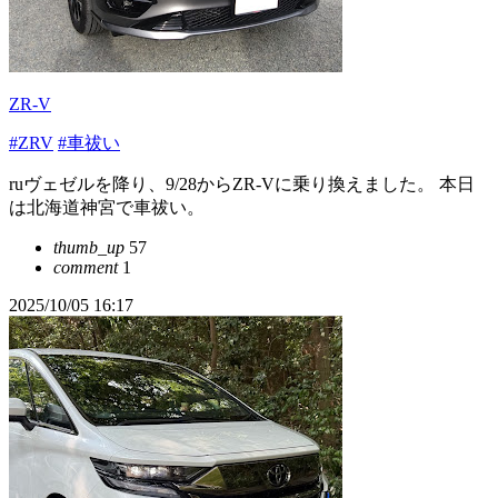
ZR-V
#ZRV
#車祓い
ruヴェゼルを降り、9/28からZR-Vに乗り換えました。 本日
は北海道神宮で車祓い。
thumb_up
57
comment
1
2025/10/05 16:17