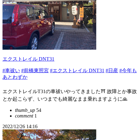
エクストレイル DNT31
#車祓い
#前橋東照宮
#エクストレイル DNT31
#日産
#今年も
あとわずか
エクストレイルT31の車祓いやってきました⛩ 故障とか事故
とか起こらず、いつまでも綺麗なまま乗れますように🙏
thumb_up
54
comment
1
2022/12/26 14:16