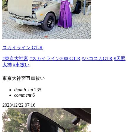
スカイライン GT-R
#東京大神宮
#スカイライン2000GT-R
#ハコスカGTR
#天照
大神
#車祓い
東京大神宮⛩️車祓い
thumb_up
235
comment
6
2023/12/22 07:16