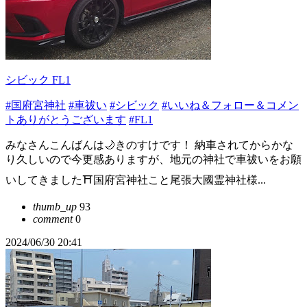
シビック FL1
#国府宮神社
#車祓い
#シビック
#いいね＆フォロー＆コメン
トありがとうございます
#FL1
みなさんこんばんは🌙きのすけです！ 納車されてからかな
り久しいので今更感ありますが、地元の神社で車祓いをお願
いしてきました⛩国府宮神社こと尾張大國霊神社様...
thumb_up
93
comment
0
2024/06/30 20:41