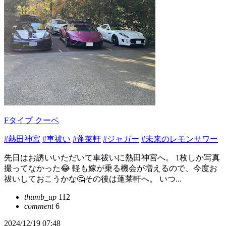
Fタイプ クーペ
#熱田神宮
#車祓い
#蓬莱軒
#ジャガー
#未来のレモンサワー
先日はお誘いいただいて車祓いに熱田神宮へ。 1枚しか写真
撮ってなかった😂 軽も嫁が乗る機会が増えるので、今度お
祓いしておこうかな🤔その後は蓬莱軒へ。 いつ...
thumb_up
112
comment
6
2024/12/19 07:48