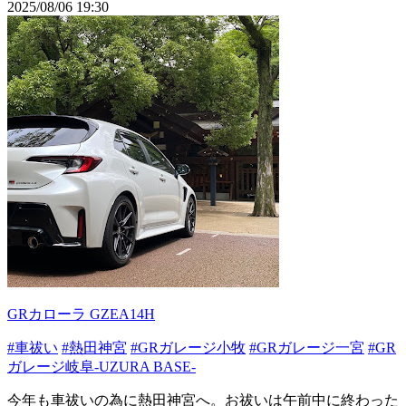
2025/08/06 19:30
GRカローラ GZEA14H
#車祓い
#熱田神宮
#GRガレージ小牧
#GRガレージ一宮
#GR
ガレージ岐阜-UZURA BASE-
今年も車祓いの為に熱田神宮へ。お祓いは午前中に終わった