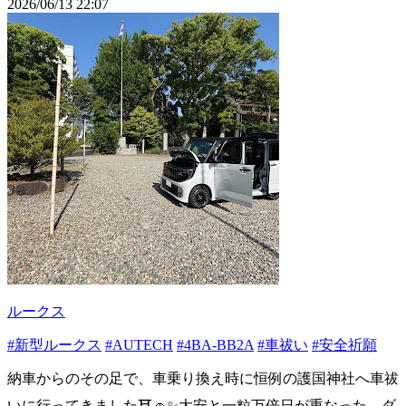
2026/06/13 22:07
ルークス
#新型ルークス
#AUTECH
#4BA-BB2A
#車祓い
#安全祈願
納車からのその足で、車乗り換え時に恒例の護国神社へ車祓
いに行ってきました⛩🚗✨️大安と一粒万倍日が重なった、ダ