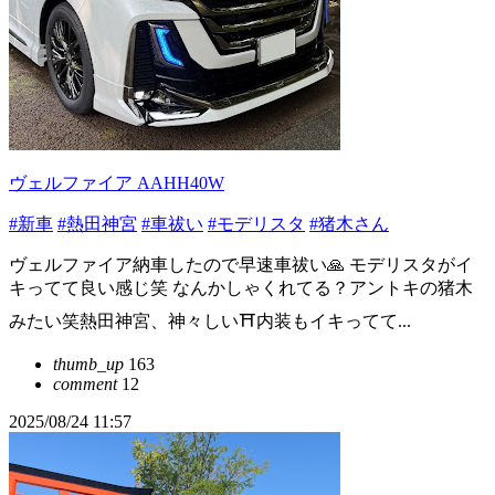
ヴェルファイア AAHH40W
#新車
#熱田神宮
#車祓い
#モデリスタ
#猪木さん
ヴェルファイア納車したので早速車祓い🙏 モデリスタがイ
キってて良い感じ笑 なんかしゃくれてる？アントキの猪木
みたい笑熱田神宮、神々しい⛩️内装もイキってて...
thumb_up
163
comment
12
2025/08/24 11:57