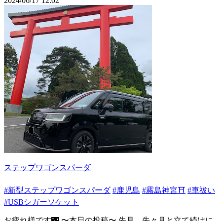
2024/06/17 12:02
ステップワゴンスパーダ
#新型ステップワゴンスパーダ
#鹿児島
#霧島神宮⛩️
#車祓い
#USBシガーソケット
お疲れ様です🌃 〜本日の投稿〜 先月、先々月と立て続けに