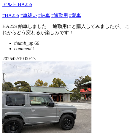
アルト HA25S
#HA25S
#車祓い
#納車
#通勤用
#愛車
HA25S 納車しました！ 通勤用にと購入してみましたが、 こ
れからどう変わるか楽しみです！
thumb_up
66
comment
1
2025/02/19 00:13