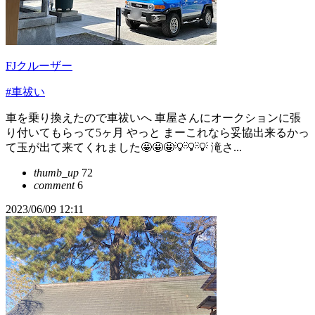
FJクルーザー
#車祓い
車を乗り換えたので車祓いへ 車屋さんにオークションに張
り付いてもらって5ヶ月 やっと まーこれなら妥協出来るかっ
て玉が出て来てくれました🤩🤩🤩💡💡💡 滝さ...
thumb_up
72
comment
6
2023/06/09 12:11