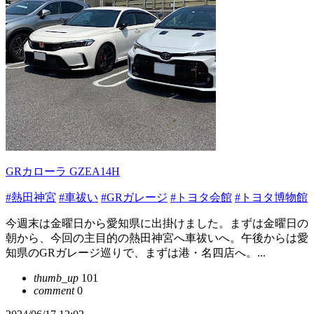
GRカローラ GZEA14H
#熱田神宮
#車祓い
#GRガレージ
#トヨタ会館
#トヨタ博物館
今週末は金曜日から愛知県に出掛けました。まずは金曜日の
朝から、今回の主目的の熱田神宮へ車祓いへ。午後からは愛
知県のGRガレージ巡りで、まずは港・名四店へ。...
thumb_up
101
comment
0