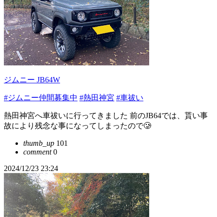
ジムニー JB64W
#ジムニー仲間募集中
#熱田神宮
#車祓い
熱田神宮へ車祓いに行ってきました 前のJB64では、貰い事
故により残念な事になってしまったので🥲
thumb_up
101
comment
0
2024/12/23 23:24