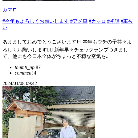
カマロ
#今年もよろしくお願いします
#アメ車
#カマロ
#初詣
#車祓
い
あけましておめでとうございます⛩ 本年もウチの子共々よ
ろしくお願いします🙇‍♂️ 新年早々チェックランプつきまし
て、他にも今日本全体がちょっと不穏な空気を...
thumb_up
87
comment
4
2024/01/08 09:42