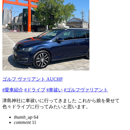
ゴルフ ヴァリアント AUCHP
#愛車紹介
#ドライブ
#車祓い
#ゴルフヴァリアント
津島神社に車祓いに行ってきました これから娘を乗せて
色々ドライブに行ってみたいと思います。
thumb_up
64
comment
11