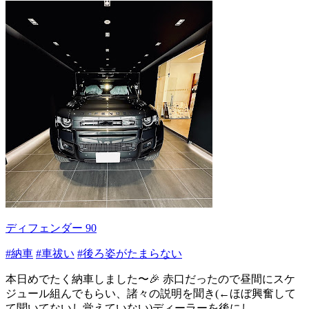
ディフェンダー 90
#納車
#車祓い
#後ろ姿がたまらない
本日めでたく納車しました〜🎉 赤口だったので昼間にスケ
ジュール組んでもらい、諸々の説明を聞き(←ほぼ興奮して
て聞いてないし覚えていない)ディーラーを後にし...