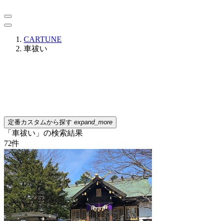
CARTUNE
車祓い
定番カスタムから探す
expand_more
「車祓い」の検索結果
72
件