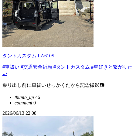
タントカスタム LA610S
#車祓い
#交通安全祈願
#タントカスタム
#車好きと繋がりた
い
乗り出し前に車祓いせっかくだから記念撮影📷
thumb_up
46
comment
0
2026/06/13 22:08