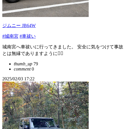
ジムニー JB64W
#城南宮
#車祓い
城南宮へ車祓いに行ってきました。 安全に気をつけて事故
とは無縁でありますように🙇‍♂️
thumb_up
79
comment
0
2025/02/03 17:22