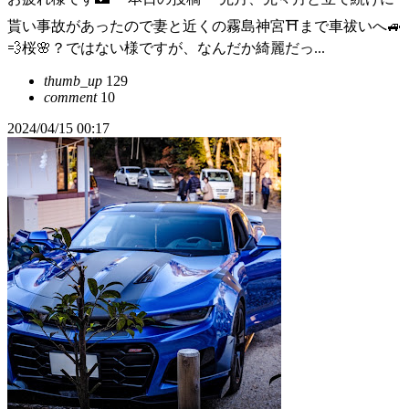
貰い事故があったので妻と近くの霧島神宮⛩️まで車祓いへ🚙
💨桜🌸？ではない様ですが、なんだか綺麗だっ...
thumb_up
129
comment
10
2024/04/15 00:17