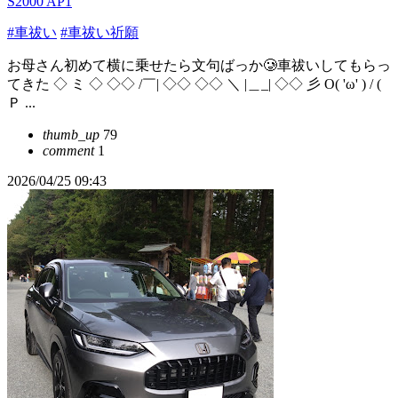
S2000 AP1
#車祓い
#車祓い祈願
お母さん初めて横に乗せたら文句ばっか🥲車祓いしてもらっ
てきた ◇ ミ ◇ ◇◇ /￣| ◇◇ ◇◇ ＼ |＿_| ◇◇ 彡 O( 'ω' ) / (
Ｐ ...
thumb_up
79
comment
1
2026/04/25 09:43