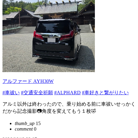
アルファード AYH30W
#車祓い
#交通安全祈願
#ALPHARD
#車好きと繋がりたい
アルミ以外は終わったので、乗り始める前に車祓いせっかく
だから記念撮影📷角度を変えてもう１枚🤣
thumb_up
15
comment
0