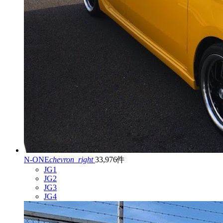
N-ONE
chevron_right
33,976件
JG1
JG2
JG3
JG4