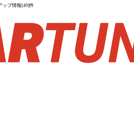
プ情報[49]件