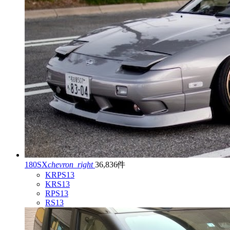
180SX
chevron_right
36,836件
KRPS13
KRS13
RPS13
RS13