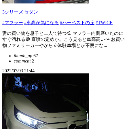
3シリーズ セダン
#マフラー
#車高が気になる
#ハーベストの丘
#TWICE
妻の買い物を息子と二人で待つ💦 マフラー内側磨いたのに
すぐ汚れる😅 直噴の定めか。こう見ると車高高い👀 お買い
物ファミリーカーやから立体駐車場とか不便にな...
thumb_up
67
comment
2
2022/07/03 21:44