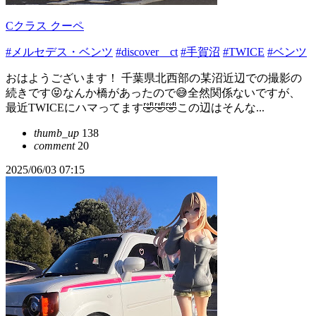
Cクラス クーペ
#メルセデス・ベンツ
#discover＿ct
#手賀沼
#TWICE
#ベンツ
おはようございます！ 千葉県北西部の某沼近辺での撮影の
続きです😝なんか橋があったので😅全然関係ないですが、
最近TWICEにハマってます🤣🤣🤣この辺はそんな...
thumb_up
138
comment
20
2025/06/03 07:15