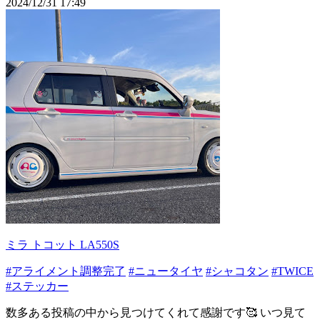
2024/12/31 17:49
ミラ トコット LA550S
#アライメント調整完了
#ニュータイヤ
#シャコタン
#TWICE
#ステッカー
数多ある投稿の中から見つけてくれて感謝です🥰 いつ見て