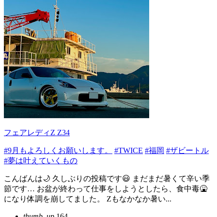
フェアレディZ Z34
#9月もよろしくお願いします。
#TWICE
#福岡
#ザビートル
#夢は叶えていくもの
こんばんは🌙 久しぶりの投稿です😃 まだまだ暑くて辛い季
節です… お盆が終わって仕事をしようとしたら、食中毒🤮
になり体調を崩してました。 Zもなかなか暑い...
thumb_up
164