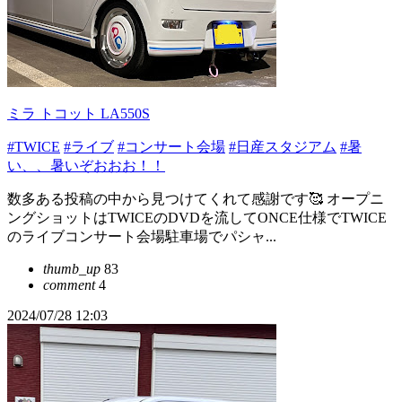
ミラ トコット LA550S
#TWICE
#ライブ
#コンサート会場
#日産スタジアム
#暑
い、、暑いぞおおお！！
数多ある投稿の中から見つけてくれて感謝です🥰 オープニ
ングショットはTWICEのDVDを流してONCE仕様でTWICE
のライブコンサート会場駐車場でパシャ...
thumb_up
83
comment
4
2024/07/28 12:03