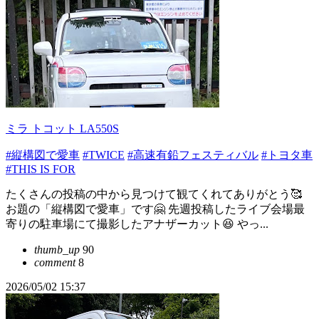
ミラ トコット LA550S
#縦構図で愛車
#TWICE
#高速有鉛フェスティバル
#トヨタ車
#THIS IS FOR
たくさんの投稿の中から見つけて観てくれてありがとう🥰
お題の「縦構図で愛車」です🤗 先週投稿したライブ会場最
寄りの駐車場にて撮影したアナザーカット😆 やっ...
thumb_up
90
comment
8
2026/05/02 15:37