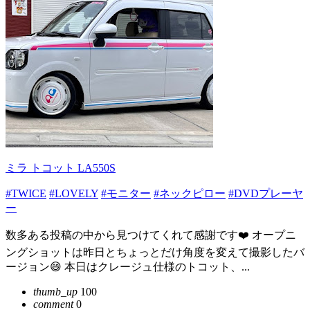
ミラ トコット LA550S
#TWICE
#LOVELY
#モニター
#ネックピロー
#DVDプレーヤ
ー
数多ある投稿の中から見つけてくれて感謝です❤️ オープニ
ングショットは昨日とちょっとだけ角度を変えて撮影したバ
ージョン😄 本日はクレージュ仕様のトコット、...
thumb_up
100
comment
0