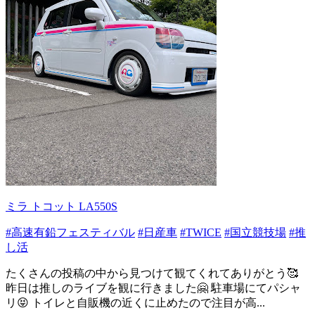
ミラ トコット LA550S
#高速有鉛フェスティバル
#日産車
#TWICE
#国立競技場
#推
し活
たくさんの投稿の中から見つけて観てくれてありがとう🥰
昨日は推しのライブを観に行きました🤗 駐車場にてパシャ
リ😝 トイレと自販機の近くに止めたので注目が高...