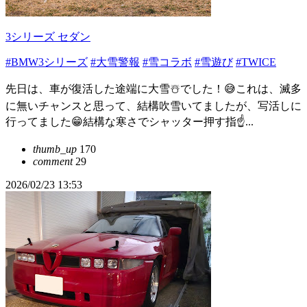
3シリーズ セダン
#BMW3シリーズ
#大雪警報
#雪コラボ
#雪遊び
#TWICE
先日は、車が復活した途端に大雪☃️でした！😅これは、滅多
に無いチャンスと思って、結構吹雪いてましたが、写活しに
行ってました😁結構な寒さでシャッター押す指☝...
thumb_up
170
comment
29
2026/02/23 13:53