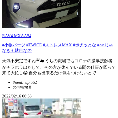
RAV4 MXAA54
#小物パーツ
#TWICE
#ストレスMAX
#ポチッとな
#○○じゃ
なきゃ駄目なの
天気不安定ですね☔☁ うちの職場でもコロナの濃厚接触者
がチラホラ出だして、その方が休んでいる間の仕事が回って
来て大忙し😱 自分も出来るだけ気をつけないとで...
thumb_up
562
comment
8
2022/02/16 06:38