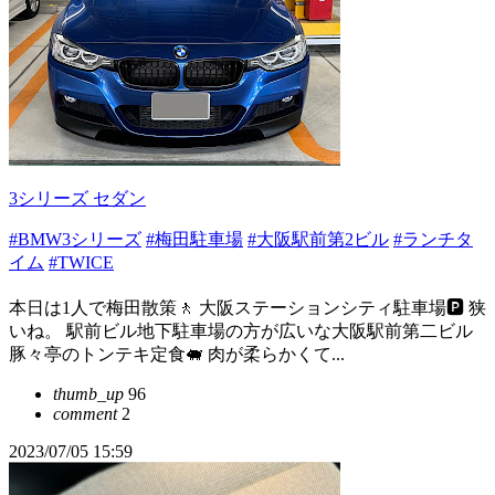
3シリーズ セダン
#BMW3シリーズ
#梅田駐車場
#大阪駅前第2ビル
#ランチタ
イム
#TWICE
本日は1人で梅田散策🚶 大阪ステーションシティ駐車場🅿️ 狭
いね。 駅前ビル地下駐車場の方が広いな大阪駅前第二ビル
豚々亭のトンテキ定食🐖 肉が柔らかくて...
thumb_up
96
comment
2
2023/07/05 15:59