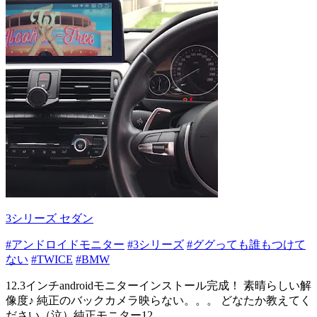
3シリーズ セダン
#アンドロイドモニター
#3シリーズ
#ググっても誰もつけて
ない
#TWICE
#BMW
12.3インチandroidモニターインストール完成！ 素晴らしい解
像度♪ 純正のバックカメラ映らない。。。 どなたか教えてく
ださい（泣）純正モニター12...