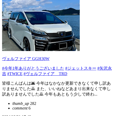
ヴェルファイア GGH30W
#今年1年ありがとうございました
#ジェットスキー
#矢沢永
吉
#TWICE
#ヴェルファイア TRD
皆様こんばんは🌆 今年はなかなか更新できなくて申し訳あ
りませんでした🙇 また、いいねなどあまり出来なくて申し
訳ありませんでした🙇 今年もあともう少しで終わ...
thumb_up
282
comment
6