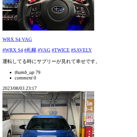
WRX S4 VAG
#WRX S4
#札幌
#VAG
#TWICE
#SAVELY
運転してる時にサブリーが見れて幸せです。
thumb_up
79
comment
0
2023/08/03 23:17