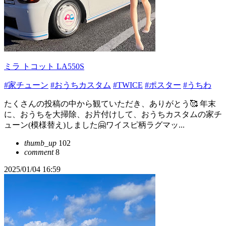
ミラ トコット LA550S
#家チューン
#おうちカスタム
#TWICE
#ポスター
#うちわ
たくさんの投稿の中から観ていただき、ありがとう🥰 年末
に、おうちを大掃除、お片付けして、おうちカスタムの家チ
ューン(模様替え)しました🤗ワイスピ柄ラグマッ...
thumb_up
102
comment
8
2025/01/04 16:59