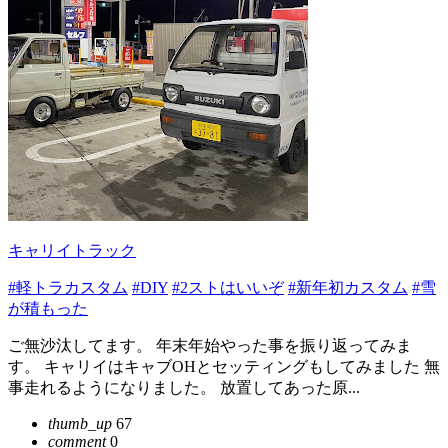
キャリイトラック
#軽トラカスタム
#DIY
#2ストはいいぞ
#新年初カスタム
#雪
が積もった
ご無沙汰してます。 年末年始やった事を振り返ってみま
す。 キャリイはキャブOHとセッティングもしてみました 無
事走れるようになりました。 放置してあった原...
thumb_up
67
comment
0