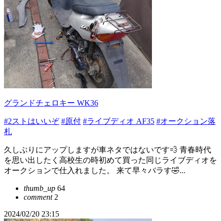
グランドチェロキー WK36
#2ストはいいぞ
#原付
#ライブディオ AF35
#オークション落
札
久しぶりにアップしますが車ネタではないです💨 青春時代
を思い出したく高校生の時初めて買った同じライブディオを
オークションで仕入れました。 来て早々バラす🤣...
thumb_up
64
comment
2
2024/02/20 23:15