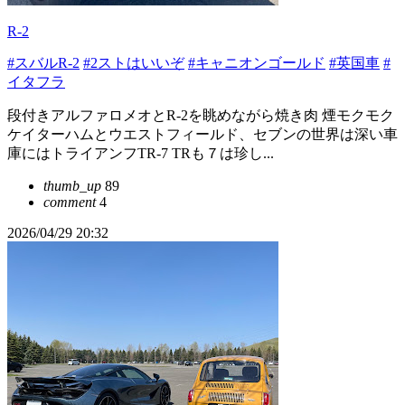
R-2
#スバルR-2
#2ストはいいぞ
#キャニオンゴールド
#英国車
#
イタフラ
段付きアルファロメオとR-2を眺めながら焼き肉 煙モクモク
ケイターハムとウエストフィールド、セブンの世界は深い車
庫にはトライアンフTR-7 TRも７は珍し...
thumb_up
89
comment
4
2026/04/29 20:32