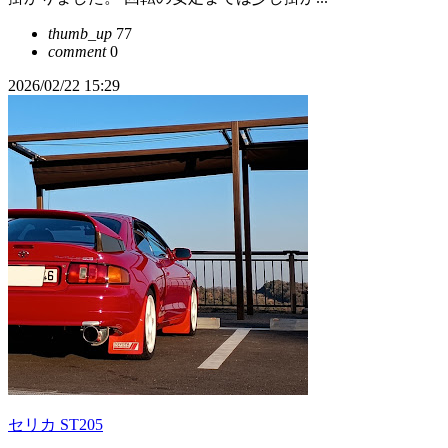
thumb_up
77
comment
0
2026/02/22 15:29
セリカ ST205