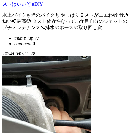
ストはいいぞ
#DIY
水上バイクも陸のバイクも やっぱり２ストがエエわ😄 音🎶
匂い💨最高😌 ２スト依存性なって35年目自分のジェットの
プチメンテナンス🔧排水のホースの取り回し変...
thumb_up
77
comment
0
2024/05/03 11:28