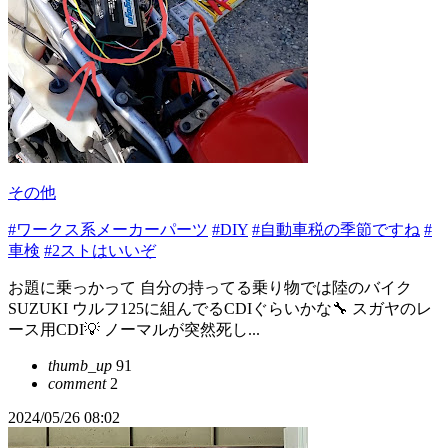
その他
#ワークス系メーカーパーツ
#DIY
#自動車税の季節ですね
#
車検
#2ストはいいぞ
お題に乗っかって 自分の持ってる乗り物では陸のバイク
SUZUKI ウルフ125に組んでるCDIぐらいかな🔧 スガヤのレ
ース用CDI💡 ノーマルが突然死し...
thumb_up
91
comment
2
2024/05/26 08:02