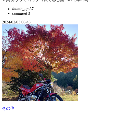
thumb_up
87
comment
3
2024/02/03 06:43
その他