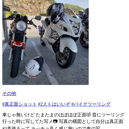
その他
#真正面ショット
#2ストはいいぞ
#バイクツーリング
車じゃ無いけど たまたまのほぼほぼ正面🤣 昔にツーリング
行った時に写してた写メ📷 写真の構図として自分は真正面
や真後ろって カッチョ良く感じ無いので車の写...