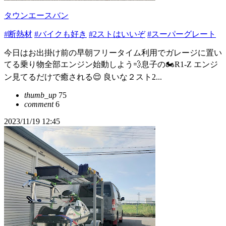
タウンエースバン
#断熱材
#バイクも好き
#2ストはいいぞ
#スーパーグレート
今日はお出掛け前の早朝フリータイム利用でガレージに置い
てる乗り物全部エンジン始動しよう💨息子の🏍️R1-Z エンジ
ン見てるだけで癒される😌 良いな２スト2...
thumb_up
75
comment
6
2023/11/19 12:45