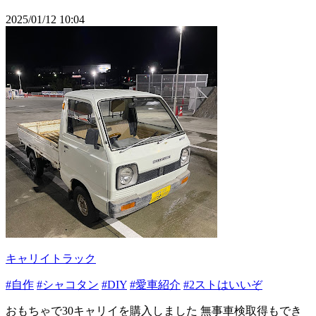
2025/01/12 10:04
キャリイトラック
#自作
#シャコタン
#DIY
#愛車紹介
#2ストはいいぞ
おもちゃで30キャリイを購入しました 無事車検取得もでき