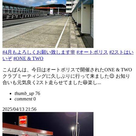
#4月もよろしくお願い致します🌸
#オートポリス
#2ストはい
いぞ
#ONE & TWO
こんばんは、今日はオートポリスで開催されたONE & TWO
クラブミーティングに久しぶりに行って来ました😌 お知り
合いも元気良く2スト走らせてました😆楽し...
thumb_up
76
comment
0
2025/04/13 21:56