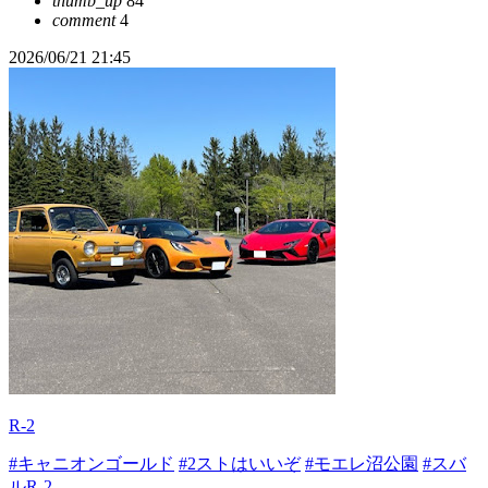
thumb_up
84
comment
4
2026/06/21 21:45
R-2
#キャニオンゴールド
#2ストはいいぞ
#モエレ沼公園
#スバ
ルR-2