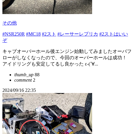
その他
#NSR250R
#MC18
#2スト
#レーサーレプリカ
#2ストはいい
ぞ
キャブオーバーホール後エンジン始動してみましたオーバフ
ローがしなくなったので、今回のオーバーホールは成功！
アイドリングも安定してるし良かった ε-(´∀...
thumb_up
88
comment
2
2024/09/16 22:35