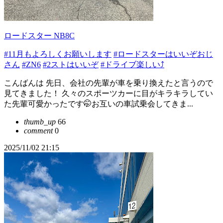
ロードスター NB8C
#11月もよろしくお願いします
#ロードスターはいいぞおじ
さん
#ZN6
#2ストはいいぞ
#ドライブ楽しい⤴︎
こんばんは 先日、会社の先輩が車を乗り換えたと言うので
見てきました！ 久々のスポーツカーに目がキラキラしてい
た先輩可愛かったです🤭お互いの車試乗会してきま...
thumb_up
66
comment
0
2025/11/02 21:15