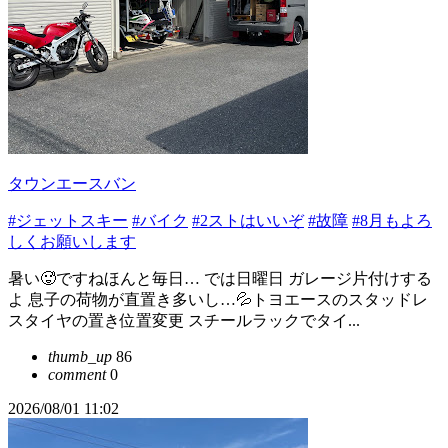
タウンエースバン
#ジェットスキー
#バイク
#2ストはいいぞ
#故障
#8月もよろ
しくお願いします
暑い🥵ですねほんと毎日… では日曜日 ガレージ片付けする
よ 息子の荷物が直置き多いし…💦トヨエースのスタッドレ
スタイヤの置き位置変更 スチールラックでタイ...
thumb_up
86
comment
0
2026/08/01 11:02