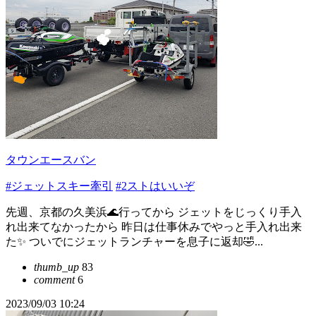
タウンエースバン
#ジェットスキー牽引
#2ストはいいぞ
先週、京都の久美浜🌊行ってから ジェットをじっくり手入
れ出来てなかったから 昨日は仕事休みでやっと手入れ出来
た✨ ついでにジェットランチャーを息子に返却🤣...
thumb_up
83
comment
6
2023/09/03 10:24