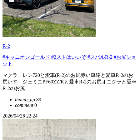
R-2
#キャニオンゴールド
#2ストはいいぞ
#スバルR-2
#お尻ショ
ット
マクラーレン720と愛車(R-2)のお尻赤い車達と愛車R-2のお
尻いすゞジェミニPF60ZZ/Rと愛車R-2のお尻オニクラと愛車
R-2のお尻
thumb_up
89
comment
0
2026/04/26 22:24