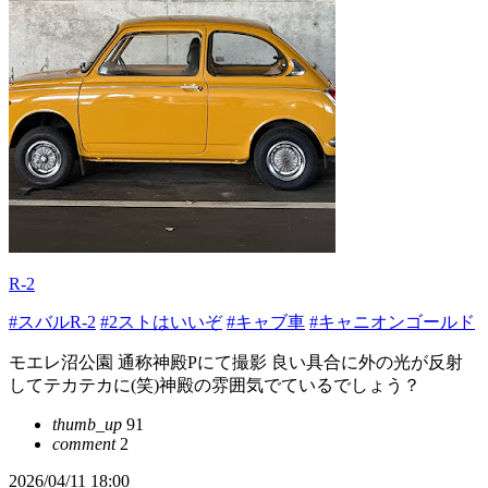
R-2
#スバルR-2
#2ストはいいぞ
#キャブ車
#キャニオンゴールド
モエレ沼公園 通称神殿Pにて撮影 良い具合に外の光が反射
してテカテカに(笑)神殿の雰囲気でているでしょう？
thumb_up
91
comment
2
2026/04/11 18:00