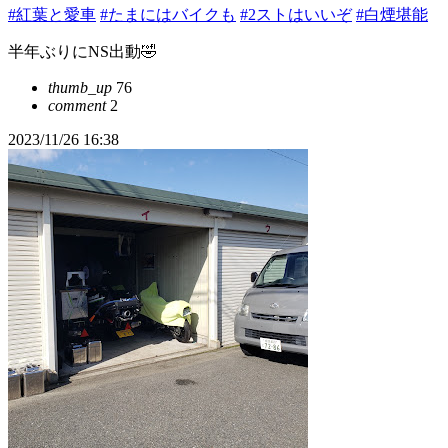
#紅葉と愛車
#たまにはバイクも
#2ストはいいぞ
#白煙堪能
半年ぶりにNS出動🤣
thumb_up
76
comment
2
2023/11/26 16:38