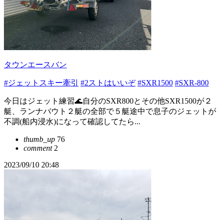
タウンエースバン
#ジェットスキー牽引
#2ストはいいぞ
#SXR1500
#SXR-800
今日はジェット練習🌊自分のSXR800とその他SXR1500が２
艇、ランナバウト２艇の全部で５艇途中で息子のジェットが
不調(船内浸水)になって確認してたら...
thumb_up
76
comment
2
2023/09/10 20:48