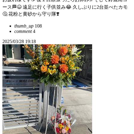
ース🏁😆 遠足に行く子供並み😂 久しぶりに2台並べたカモ
🤔 花粉と黄砂から守り隊❣️
thumb_up
108
comment
4
2025/03/28 19:18