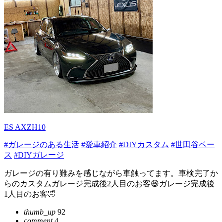
ES AXZH10
#ガレージのある生活
#愛車紹介
#DIYカスタム
#世田谷ベー
ス
#DIYガレージ
ガレージの有り難みを感じながら車触ってます。車検完了か
らのカスタムガレージ完成後2人目のお客😆ガレージ完成後
1人目のお客🤣
thumb_up
92
comment
4