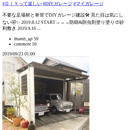
#ＤＩＹって楽しい
#DIYガレージ
#マイガレージ
不要な足場材と単管でDIYガレージ建設🛠 見た目は気にし
ない🤣✨ 2019.8.12 START→→→防錆&防虫剤塗り塗り🎨砂
利敷き 2019.9.16 ...
thumb_up
59
comment
16
2019/09/23 01:09