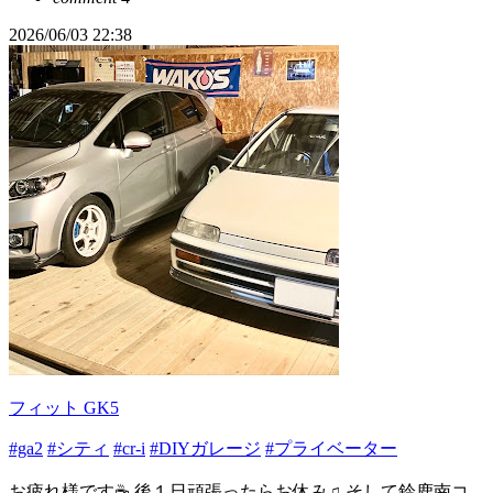
2026/06/03 22:38
フィット GK5
#ga2
#シティ
#cr-i
#DIYガレージ
#プライベーター
お疲れ様です☕️ 後１日頑張ったらお休み♫ そして鈴鹿南コ