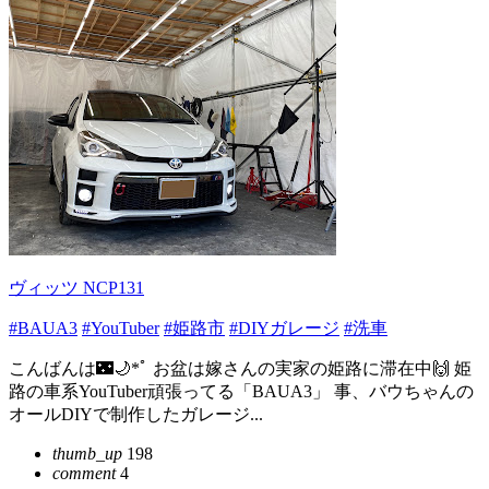
ヴィッツ NCP131
#BAUA3
#YouTuber
#姫路市
#DIYガレージ
#洗車
こんばんは🌃🌙*ﾟ お盆は嫁さんの実家の姫路に滞在中🙌 姫
路の車系YouTuber頑張ってる「BAUA3」 事、バウちゃんの
オールDIYで制作したガレージ...
thumb_up
198
comment
4