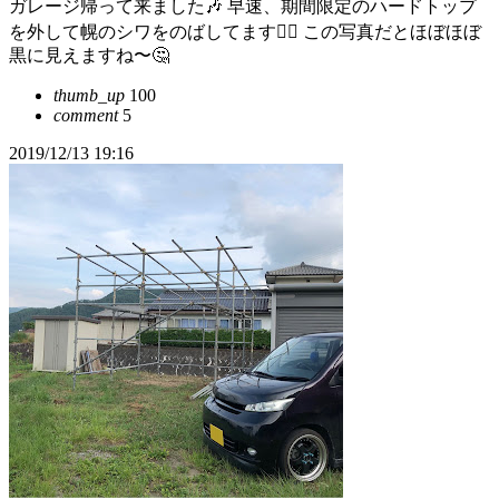
ガレージ帰って来ました🎶 早速、期間限定のハードトップ
を外して幌のシワをのばしてます🙋‍♂️ この写真だとほぼほぼ
黒に見えますね〜🤔
thumb_up
100
comment
5
2019/12/13 19:16