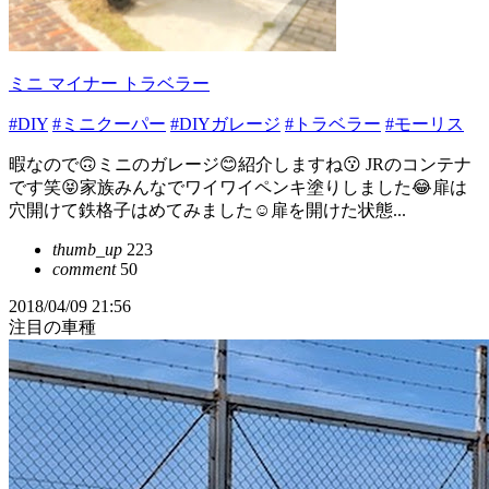
ミニ マイナー トラベラー
#DIY
#ミニクーパー
#DIYガレージ
#トラベラー
#モーリス
暇なので🙃ミニのガレージ😊紹介しますね😗 JRのコンテナ
です笑😝家族みんなでワイワイペンキ塗りしました😂扉は
穴開けて鉄格子はめてみました☺️扉を開けた状態...
thumb_up
223
comment
50
2018/04/09 21:56
注目の車種