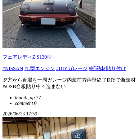
フェアレディZ S130型
#NISSAN
#L型エンジン
#DIYガレージ
#断熱材貼り付け
夕方から近場を一周ガレージ内装前方両壁終了DIYで断熱材
&OSB合板貼り中々進まない
thumb_up
77
comment
0
2026/06/13 17:59