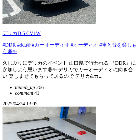
デリカD:5 CV1W
#DDR
#dda®︎
#カーオーディオ
#オーディオ
#車と音を楽しも
う😁✨
久しぶりにデリカのイベント 山口県で行われる 『DDR』に
参加しよう思います😁✨ デリカでカーオーディオに向き合
い 楽しませてもらって居るので デリカ&カ...
thumb_up
266
comment
41
2025/04/24 13:05