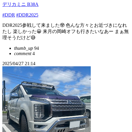
デリカミニ B38A
#DDR
#DDR2025
DDR2025参戦して来ました🤓 色んな方々とお近づきになれ
たし 楽しかった😀 来月の岡崎オフも行きたいなあー まぁ無
理そうだけど😅
thumb_up
94
comment
4
2025/04/27 21:14