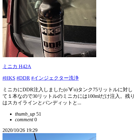
ミニカ H42A
#HKS
#DDR
#インジェクター洗浄
ミニカにDDR注入しました(о´∀`о)タンク75リットルに対し
て１本なので30リットルのミニカには100mlだけ注入。残り
はスカイラインとバンディットと...
thumb_up
51
comment
0
2020/10/26 19:29