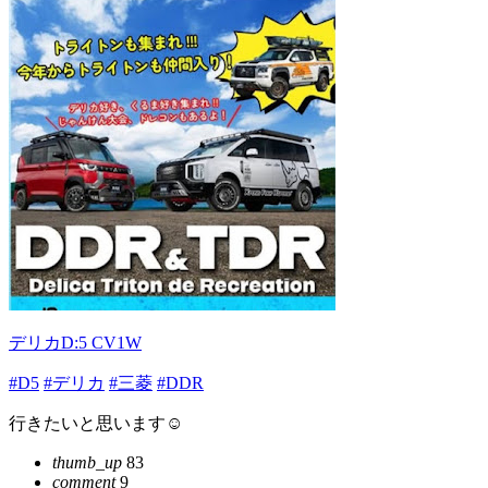
デリカD:5 CV1W
#D5
#デリカ
#三菱
#DDR
行きたいと思います☺️
thumb_up
83
comment
9