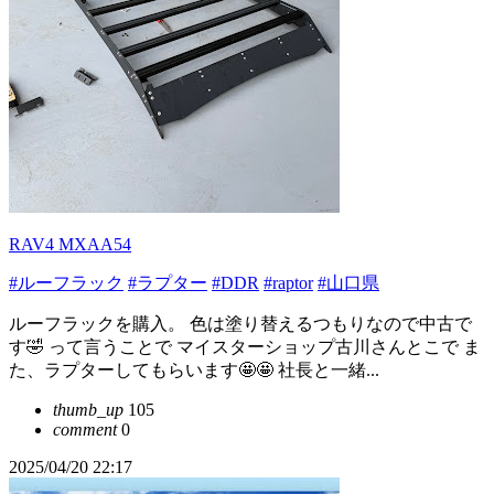
RAV4 MXAA54
#ルーフラック
#ラプター
#DDR
#raptor
#山口県
ルーフラックを購入。 色は塗り替えるつもりなので中古で
す🤣 って言うことで マイスターショップ古川さんとこで ま
た、ラプターしてもらいます🤩🤩 社長と一緒...
thumb_up
105
comment
0
2025/04/20 22:17