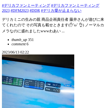
#デリカファンミーティング
#デリカファンミーティング
2023
#DFM2023
#DDR
#デリカ愛が止まらない
デリカミニの生みの親 商品企画責任者 藤井さんが遊びに来
てくれたので その写真も載せときます(✋˘ω˘ 👌) ノーマルカ
メラなのに盛れましたwwwわあい ...
thumb_up
351
comment
6
2023/06/13 02:22