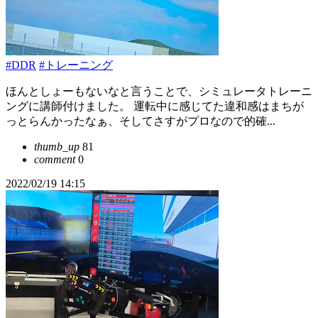
#DDR
#トレーニング
ほんとしょーもないなと言うことで、シミュレータトレーニ
ングに講師付けました。 運転中に感じてた違和感はまちが
っとらんかったなぁ、そしてさすがプロなので的確...
thumb_up
81
comment
0
2022/02/19 14:15