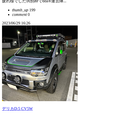
疲れ様でした👐別枠でdda®︎運営陣...
thumb_up
199
comment
0
2023/06/29 16:26
デリカD:5 CV5W