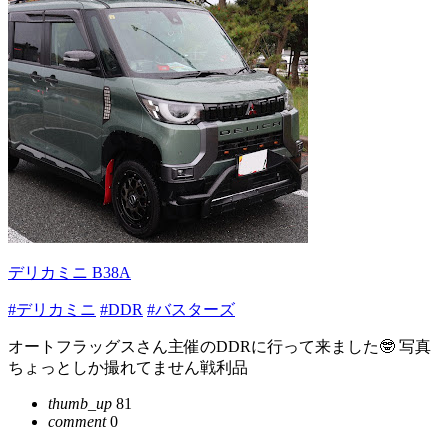
デリカミニ B38A
#デリカミニ
#DDR
#バスターズ
オートフラッグスさん主催のDDRに行って来ました🤓 写真
ちょっとしか撮れてません戦利品
thumb_up
81
comment
0