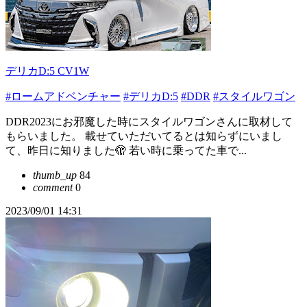
デリカD:5 CV1W
#ロームアドベンチャー
#デリカD:5
#DDR
#スタイルワゴン
DDR2023にお邪魔した時にスタイルワゴンさんに取材して
もらいました。 載せていただいてるとは知らずにいまし
て、昨日に知りました🫣 若い時に乗ってた車で...
thumb_up
84
comment
0
2023/09/01 14:31