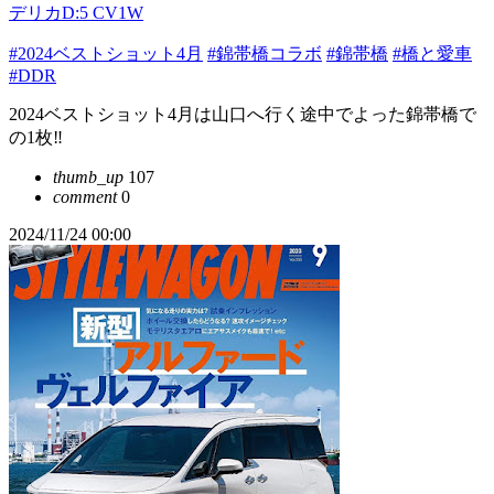
デリカD:5 CV1W
#2024ベストショット4月
#錦帯橋コラボ
#錦帯橋
#橋と愛車
#DDR
2024ベストショット4月は山口へ行く途中でよった錦帯橋で
の1枚‼️
thumb_up
107
comment
0
2024/11/24 00:00