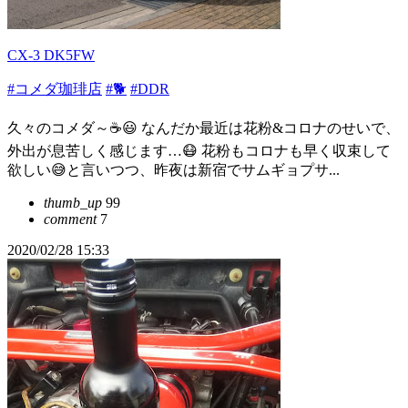
CX-3 DK5FW
#コメダ珈琲店
#🐕
#DDR
久々のコメダ～☕😃 なんだか最近は花粉&コロナのせいで、
外出が息苦しく感じます…😷 花粉もコロナも早く収束して
欲しい😅と言いつつ、昨夜は新宿でサムギョプサ...
thumb_up
99
comment
7
2020/02/28 15:33