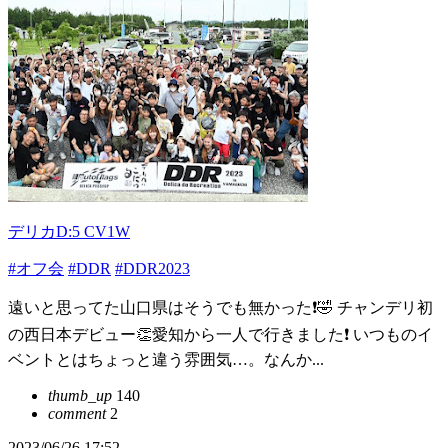
デリカD:5 CV1W
#オフ会
#DDR
#DDR2023
遠いと思ってた山口県はそうでも無かった❗️🤣 チャンデリ初
の西日本デビュー👏愛知から一人で行きました❗️ いつものイ
ベントとはちょっと違う雰囲気…。なんか...
thumb_up
140
comment
2
2023/06/26 17:52