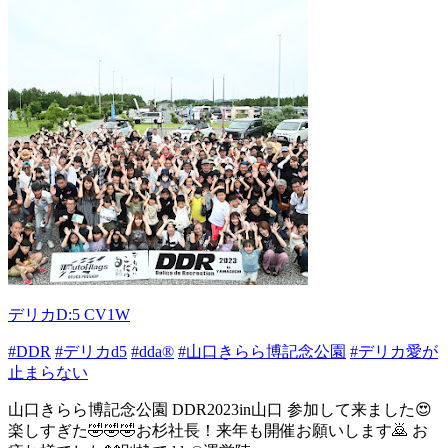
デリカD:5 CV1W
#DDR
#デリカd5
#dda®︎
#山口きらら博記念公園
#デリカ愛が
止まらない
山口きらら博記念公園 DDR2023in山口 参加して来ました😍
楽しすぎた🤣🤣🤣お杉社長！来年も開催お願いします🙇 お