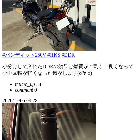
#バンディット250V
#HKS
#DDR
小分けして入れたDDRの効果は燃費が１割以上良くなって
小中回転が軽くなった気がします(о´∀`о)
thumb_up
34
comment
0
2020/12/06 09:28