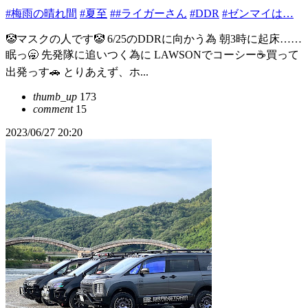
#梅雨の晴れ間
#夏至
##ライガーさん
#DDR
#ゼンマイは…
🤡マスクの人です🤡 6/25のDDRに向かう為 朝3時に起床……
眠っ🥱 先発隊に追いつく為に LAWSONでコーシー☕️買って
出発っす🚗 とりあえず、ホ...
thumb_up
173
comment
15
2023/06/27 20:20