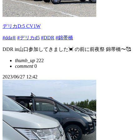
デリカD:5 CV1W
#dda®︎
#デリカd5
#DDR
#錦帯橋
DDR in山口参加してきました💓 の前に前夜祭 錦帯橋〜🥰
thumb_up
222
comment
0
2023/06/27 12:42