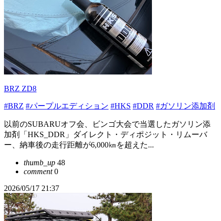
BRZ ZD8
#BRZ
#パープルエディション
#HKS
#DDR
#ガソリン添加剤
以前のSUBARUオフ会、ビンゴ大会で当選したガソリン添
加剤「HKS_DDR」ダイレクト・ディポジット・リムーバ
ー、納車後の走行距離が6,000㎞を超えた...
thumb_up
48
comment
0
2026/05/17 21:37