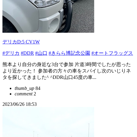
デリカD:5 CV1W
#デリカ
#DDR
#山口
#きらら博記念公園
#オートフラッグス
熊本より自分の身近な3台で参加 片道3時間でしたが思った
より近かった！ 参加者の方々の車をスパイし次のいじりネ
タを探してきました^ ^DDR山口45度の車...
thumb_up
84
comment
2
2023/06/26 18:53