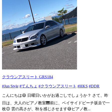
クラウンアスリート GRS184
#Jun Style
#てんちょ
#クラウンアスリート
#HKS
#DDR
こんにちは😄 日曜日いかがお過ごしでしょうか？ さて、昨
日は、大人のピアノ教室🎹前に、ベイサイドビーチ坂⛱で一
枚😊 雲の高さが、秋を感じさせます😅ピアノ教...