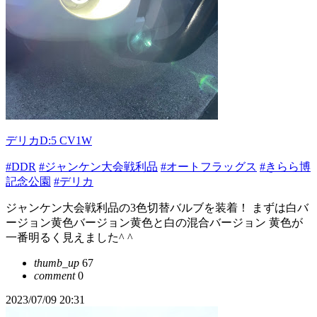
デリカD:5 CV1W
#DDR
#ジャンケン大会戦利品
#オートフラッグス
#きらら博
記念公園
#デリカ
ジャンケン大会戦利品の3色切替バルブを装着！ まずは白バ
ージョン黄色バージョン黄色と白の混合バージョン 黄色が
一番明るく見えました^ ^
thumb_up
67
comment
0
2023/07/09 20:31