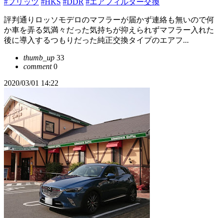
#ブリッツ
#HKS
#DDR
#エアフィルター交換
評判通りロッソモデロのマフラーが届かず連絡も無いので何
か車を弄る気満々だった気持ちが抑えられずマフラー入れた
後に導入するつもりだった純正交換タイプのエアフ...
thumb_up
33
comment
0
2020/03/01 14:22