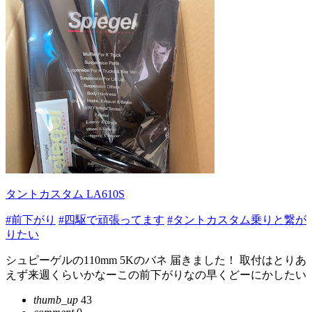
タントカスタム LA610S
#前下がり
#四駆で頑張ってます
#タントカスタム乗りと繋が
りたい
シュピーゲルの110mm 5Kのバネ 届きました！ 取付はとりあ
えず来週くらいかなーこの前下がりなの早くどーにかしたい
thumb_up
43