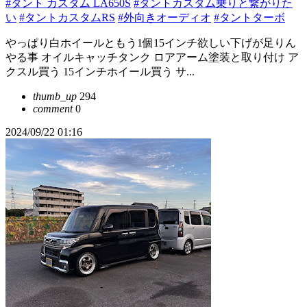
#タント カスタム LA650S
#タントカスタム乗りと繋がりた
い
#タントカスタムRS
#外向きオーディオ
#タントターボ
やっぱり白ホイールともう1個15インチ欲しい下げが足りん
やる事 オイルキャッチタンク ロアアーム塗装と取り付け ア
クスル買う 15インチホイール買う サ...
thumb_up
294
comment
0
2024/09/22 01:16