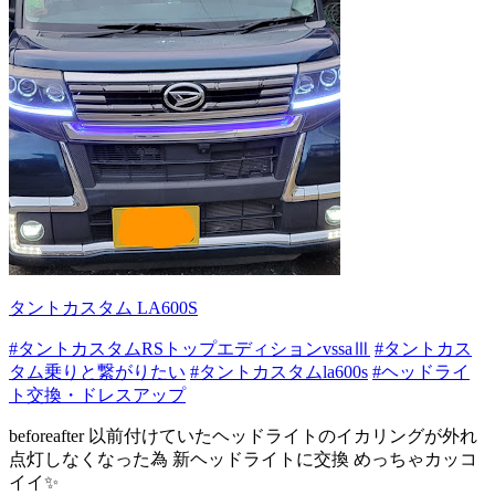
タントカスタム LA600S
#タントカスタムRSトップエディションvssaⅢ
#タントカス
タム乗りと繋がりたい
#タントカスタムla600s
#ヘッドライ
ト交換・ドレスアップ
beforeafter 以前付けていたヘッドライトのイカリングが外れ
点灯しなくなった為 新ヘッドライトに交換 めっちゃカッコ
イイ✨