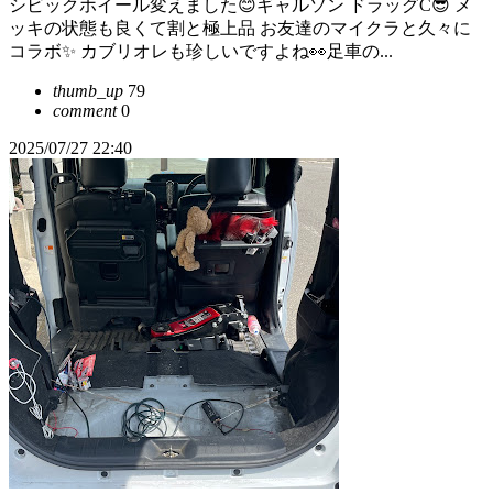
シビックホイール変えました😊ギャルソン ドラッグC😎 メ
ッキの状態も良くて割と極上品 お友達のマイクラと久々に
コラボ✨ カブリオレも珍しいですよね👀足車の...
thumb_up
79
comment
0
2025/07/27 22:40