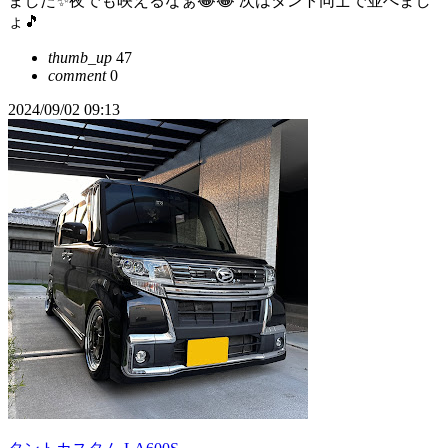
ました✨夜でも映えるなぁ😂😂 次はタント同士で並べまし
ょ🎵
thumb_up
47
comment
0
2024/09/02 09:13