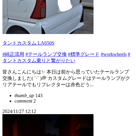
タントカスタム LA650S
#純正流用
#テールランプ交換
#標準グレード
#workwheels
#
タントカスタム乗りと繋がりたい
皆さんこんにちは✨ 本日は前から思っていたテールランプ
交換しました( ˊᵕˋ )💭 カスタムグレードはテールランプがク
リアテールでもリフレクターは赤色どう...
thumb_up
143
comment
2
2024/11/27 12:12