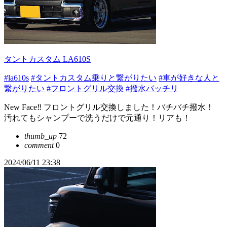
タントカスタム LA610S
#la610s
#タントカスタム乗りと繋がりたい
#車が好きな人と
繋がりたい
#フロントグリル交換
#撥水バッチリ
New Face‼︎ フロントグリル交換しました！バチバチ撥水！
汚れてもシャンプーで洗うだけで元通り！リアも！
thumb_up
72
comment
0
2024/06/11 23:38