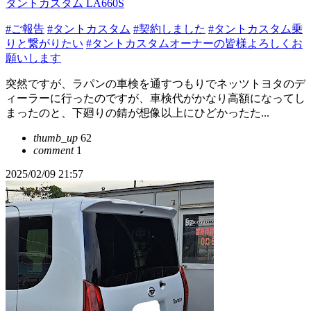
タントカスタム LA660S
#ご報告
#タントカスタム
#契約しました
#タントカスタム乗
りと繋がりたい
#タントカスタムオーナーの皆様よろしくお
願いします
突然ですが、ラパンの車検を通すつもりでネッツトヨタのデ
ィーラーに行ったのですが、車検代がかなり高額になってし
まったのと、下廻りの錆が想像以上にひどかったた...
thumb_up
62
comment
1
2025/02/09 21:57