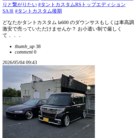
りと繋がりたい
#タントカスタムRSトップエディション
SAⅢ
#タントカスタム後期
どなたかタントカスタム la600 のダウンサスもしくは車高調
激安で売っていただけませんか？ お小遣い制で厳しく
て．．．
thumb_up
38
comment
0
2026/05/04 09:43