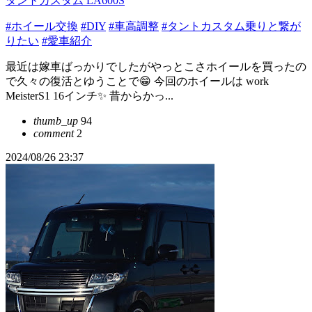
タントカスタム LA600S
#ホイール交換
#DIY
#車高調整
#タントカスタム乗りと繋が
りたい
#愛車紹介
最近は嫁車ばっかりでしたがやっとこさホイールを買ったの
で久々の復活とゆうことで😁 今回のホイールは work
MeisterS1 16インチ✨ 昔からかっ...
thumb_up
94
comment
2
2024/08/26 23:37