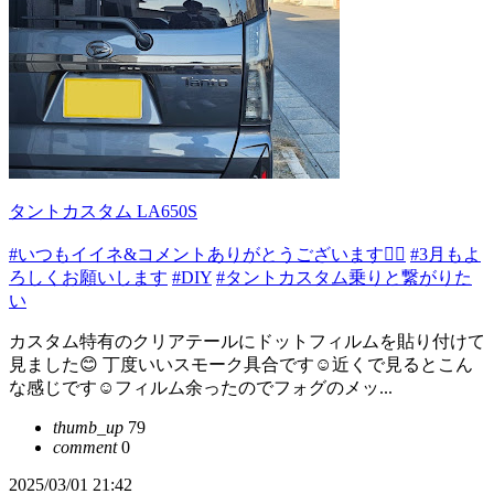
タントカスタム LA650S
#いつもイイネ&コメントありがとうございます🙇‍♂️
#3月もよ
ろしくお願いします
#DIY
#タントカスタム乗りと繋がりた
い
カスタム特有のクリアテールにドットフィルムを貼り付けて
見ました😊 丁度いいスモーク具合です☺️近くで見るとこん
な感じです☺️フィルム余ったのでフォグのメッ...
thumb_up
79
comment
0
2025/03/01 21:42