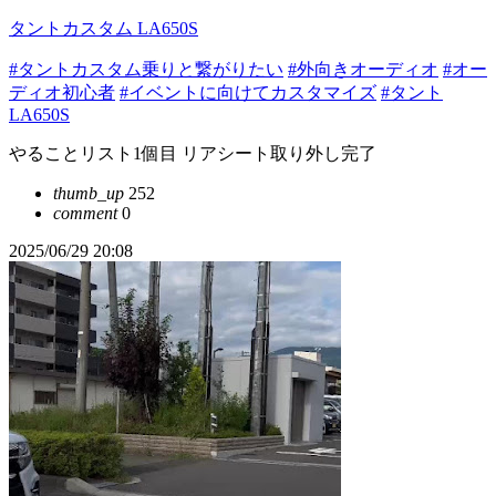
タントカスタム LA650S
#タントカスタム乗りと繋がりたい
#外向きオーディオ
#オー
ディオ初心者
#イベントに向けてカスタマイズ
#タント
LA650S
やることリスト1個目 リアシート取り外し完了
thumb_up
252
comment
0
2025/06/29 20:08