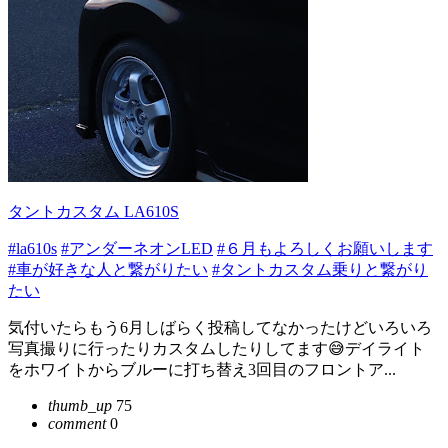
タントカスタム LA610S
#la610s
#アンダーネオンLED
#６月もよろしくお願いします
#車が好きな人と繋がりたい
#タントカスタム乗りと繋がり
たい
気付いたらもう6月しばらく投稿してなかったけどいろいろ
写真撮りに行ったりカスタムしたりしてます😅デイライト
をホワイトからブルーに打ち替え3回目のフロントア...
thumb_up
75
comment
0