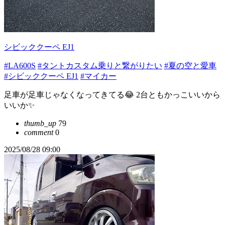
シビッククーペ EJ1
#LA600S
#タントカスタム乗りと繋がりたい
#夏の空と愛車
#シビッククーペ EJ1
#マイカー
足車が足車じゃなくなってきてる😂 2台ともかっこいいから
いいか✨
thumb_up
79
comment
0
2025/08/28 09:00