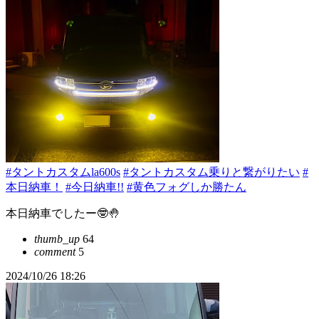
#タントカスタムla600s
#タントカスタム乗りと繋がりたい
#
本日納車！
#今日納車!!
#黄色フォグしか勝たん
本日納車でしたー🤓🤚
thumb_up
64
comment
5
2024/10/26 18:26