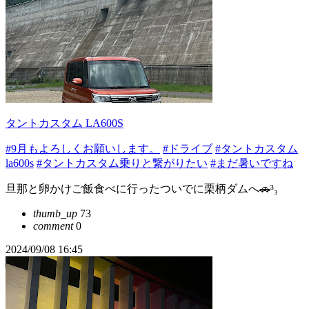
タントカスタム LA600S
#9月もよろしくお願いします。
#ドライブ
#タントカスタム
la600s
#タントカスタム乗りと繋がりたい
#まだ暑いですね
旦那と卵かけご飯食べに行ったついでに栗柄ダムへ🚗³₃
thumb_up
73
comment
0
2024/09/08 16:45