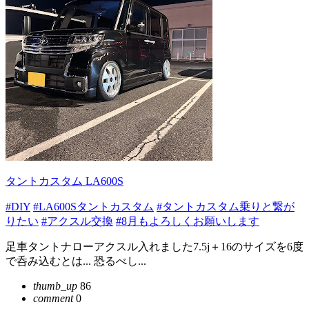
タントカスタム LA600S
#DIY
#LA600Sタントカスタム
#タントカスタム乗りと繋が
りたい
#アクスル交換
#8月もよろしくお願いします
足車タントナローアクスル入れました7.5j＋16のサイズを6度
で呑み込むとは... 恐るべし...
thumb_up
86
comment
0