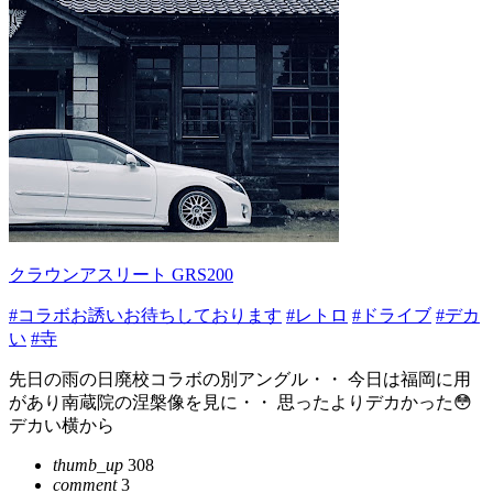
クラウンアスリート GRS200
#コラボお誘いお待ちしております
#レトロ
#ドライブ
#デカ
い
#寺
先日の雨の日廃校コラボの別アングル・・ 今日は福岡に用
があり南蔵院の涅槃像を見に・・ 思ったよりデカかった😳
デカい横から
thumb_up
308
comment
3