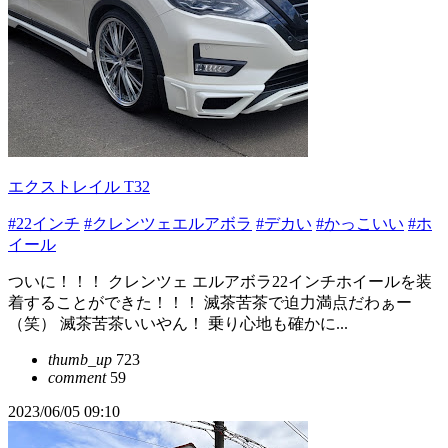
エクストレイル T32
#22インチ
#クレンツェエルアボラ
#デカい
#かっこいい
#ホ
イール
ついに！！！ クレンツェ エルアボラ22インチホイールを装
着することができた！！！ 滅茶苦茶で迫力満点だわぁー
（笑） 滅茶苦茶いいやん！ 乗り心地も確かに...
thumb_up
723
comment
59
2023/06/05 09:10