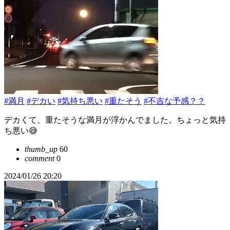
#満月
#デカい
#気持ち悪い
#重たそう
#不吉な予感？？
デカくて、重たそうな満月が浮かんでました。ちょっと気持
ち悪い😅
thumb_up
60
comment
0
2024/01/26 20:20