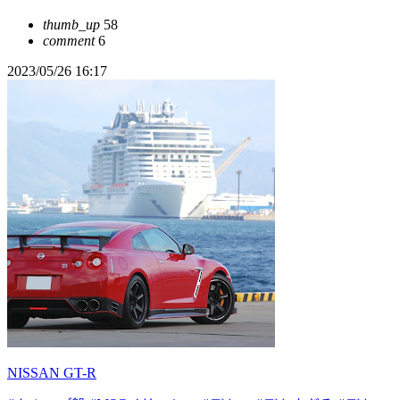
thumb_up
58
comment
6
2023/05/26 16:17
NISSAN GT-R