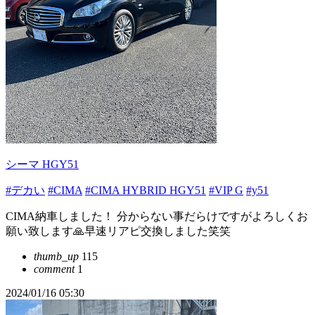
シーマ HGY51
#デカい
#CIMA
#CIMA HYBRID HGY51
#VIP G
#y51
CIMA納車しました！ 分からない事だらけですがよろしくお
願い致します🙏早速リアピ交換しました笑笑
thumb_up
115
comment
1
2024/01/16 05:30