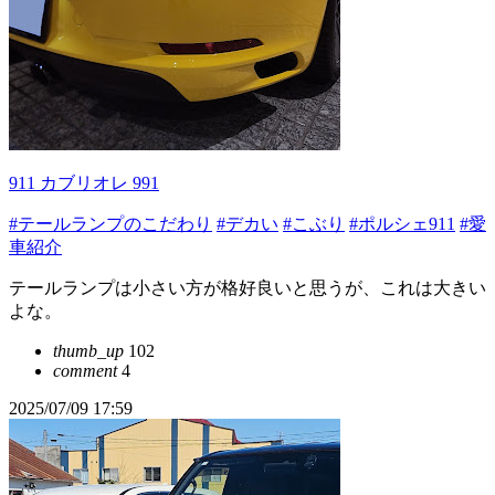
911 カブリオレ 991
#テールランプのこだわり
#デカい
#こぶり
#ポルシェ911
#愛
車紹介
テールランプは小さい方が格好良いと思うが、これは大きい
よな。
thumb_up
102
comment
4
2025/07/09 17:59