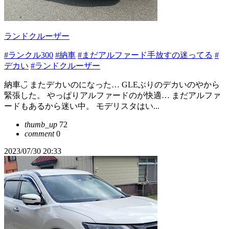
ランドクルーザー
#ランクル300
#納車
#まだアルファード手放すの迷ってる
#
デカい
#ランドクルーザー
納車◡̈ またデカいのになった… GLEぶりのデカいのやから
緊張した。 やっぱりアルファードのが快適… まだアルファ
ードもあるから迷い中。 モデリスタはい...
thumb_up
72
comment
0
2023/07/30 20:33