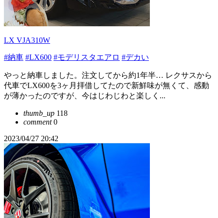
LX VJA310W
#納車
#LX600
#モデリスタエアロ
#デカい
やっと納車しました。注文してから約1年半… レクサスから
代車でLX600を3ヶ月拝借してたので新鮮味が無くて、感動
が薄かったのですが、今はじわじわと楽しく...
thumb_up
118
comment
0
2023/04/27 20:42