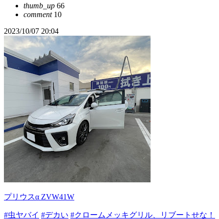
thumb_up
66
comment
10
2023/10/07 20:04
プリウスα ZVW41W
#虫ヤバイ
#デカい
#クロームメッキグリル、リブートせな！