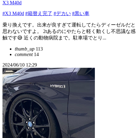
X3 M40d
#X3 M40d
#箱替え完了
#デカい
#黒い車
乗り換えです。出来が良すぎて運転してたらディーゼルだと
思わないですよ。 2tあるのにやたらと軽く動くし不思議な感
触です😅 近くの動物病院まで。駐車場でとり...
thumb_up
113
comment
14
2024/06/10 12:29