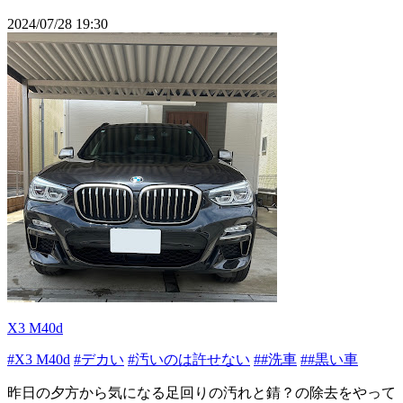
2024/07/28 19:30
X3 M40d
#X3 M40d
#デカい
#汚いのは許せない
##洗車
##黒い車
昨日の夕方から気になる足回りの汚れと錆？の除去をやって