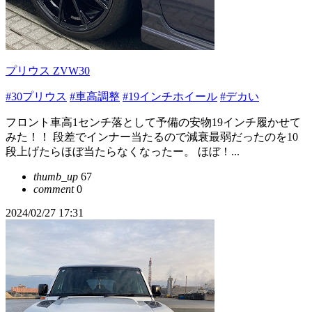
プリウス ZVW30
#30プリウス
#車高調整
#19インチホイール
#デカい
フロント車高1センチ落として予備の安物19インチ履かせて
みた！！ 段差でインナー当たるので減衰最弱だったのを10
段上げたらほぼ当たらなくなったー。 ほぼ！...
thumb_up
67
comment
0
2024/02/27 17:31