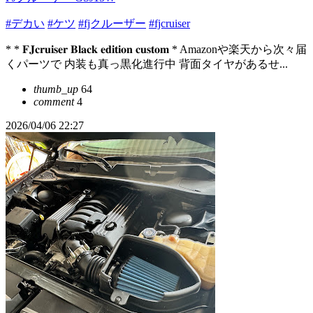
#デカい
#ケツ
#fjクルーザー
#fjcruiser
* * 𝐅𝐉𝐜𝐫𝐮𝐢𝐬𝐞𝐫 𝐁𝐥𝐚𝐜𝐤 𝐞𝐝𝐢𝐭𝐢𝐨𝐧 𝐜𝐮𝐬𝐭𝐨𝐦 * Amazonや楽天から次々届
くパーツで 内装も真っ黒化進行中 背面タイヤがあるせ...
thumb_up
64
comment
4
2026/04/06 22:27