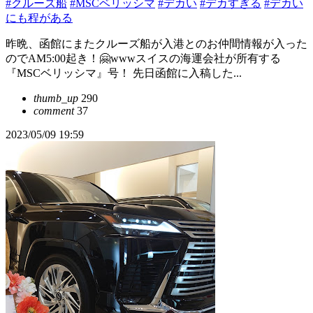
#クルーズ船
#MSCベリッシマ
#デカい
#デカすぎる
#デカい
にも程がある
昨晩、函館にまたクルーズ船が入港とのお仲間情報が入った
のでAM5:00起き！🤗wwwスイスの海運会社が所有する
『MSCベリッシマ』号！ 先日函館に入稿した...
thumb_up
290
comment
37
2023/05/09 19:59