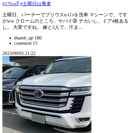
#170㎝⁉︎
#土曜日は蕎麦
土曜日、バーチーでプリウスα G'sを洗車 マシーンで、です
がww クロームのところ、ヤバイ😰 デカいし、ドア4枚ある
し。 大変ですね。 嫁と2人で、汗ま...
thumb_up
180
comment
15
2023/09/05 21:22