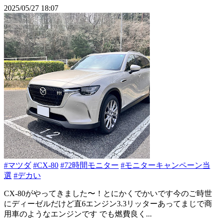
2025/05/27 18:07
#マツダ
#CX-80
#72時間モニター
#モニターキャンペーン当
選
#デカい
CX-80がやってきました〜！とにかくでかいです今のご時世
にディーゼルだけど直6エンジン3.3リッターあってまじで商
用車のようなエンジンです でも燃費良く...