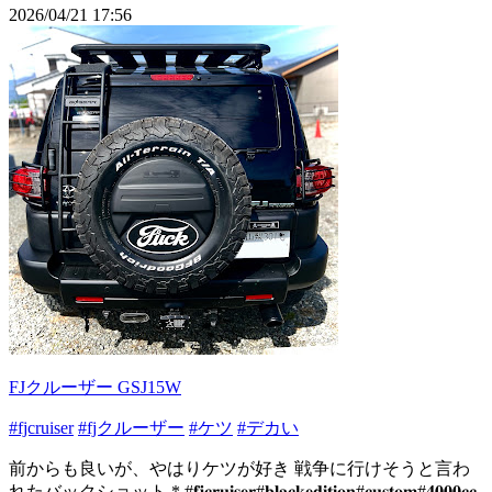
2026/04/21 17:56
FJクルーザー GSJ15W
#fjcruiser
#fjクルーザー
#ケツ
#デカい
前からも良いが、やはりケツが好き 戦争に行けそうと言わ
れたバックショット * #𝐟𝐣𝐜𝐫𝐮𝐢𝐬𝐞𝐫#𝐛𝐥𝐚𝐜𝐤𝐞𝐝𝐢𝐭𝐢𝐨𝐧#𝐜𝐮𝐬𝐭𝐨𝐦#𝟒𝟎𝟎𝟎𝐜𝐜