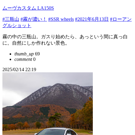
ムーヴカスタム LA150S
#三瓶山
#霧が濃い！
#SSR wheels
#2021年6月13日
#ローアン
グルショット
霧の中の三瓶山。ガスり始めたら、あっという間に真っ白
に。自然にしか作れない景色。
thumb_up
69
comment
0
2025/02/14 22:19