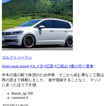
ゴルフトゥーラン
#ingo noak tuning
#カメ活
#広島
#三瓶山
#夏の空と愛車
作木の道の駅で休憩のため停車、そこから休む事なく三瓶山
西の原まで移動しました。 途中脱線することなく、マジメ
に走ったほうです😅
thumb_up
390
comment
0
2025/08/22 06:05