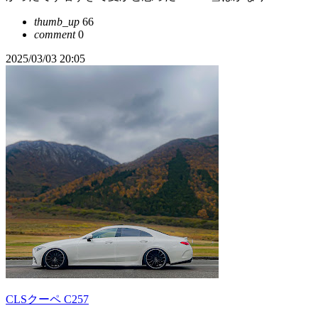
thumb_up
66
comment
0
2025/03/03 20:05
CLSクーペ C257