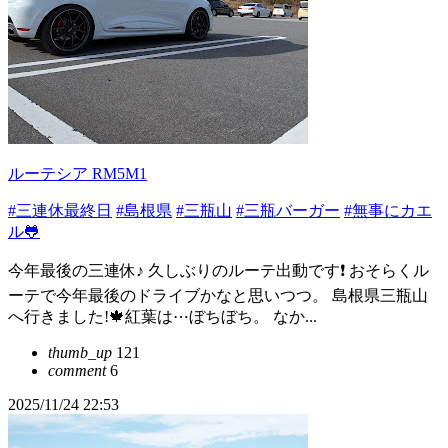
ルーテシア RM5M1
#三連休最終日
#島根県
#三瓶山
#三瓶バーガー
#無事にカエ
ル🐸
今年最後の三連休♪ 久しぶりのルーテ出動です❗️ おそらくル
ーテで今年最後のドライブかなと思いつつ。 島根県三瓶山
へ行きました!🍁紅葉は⋯ぼちぼち。 なか...
thumb_up
121
comment
6
2025/11/24 22:53