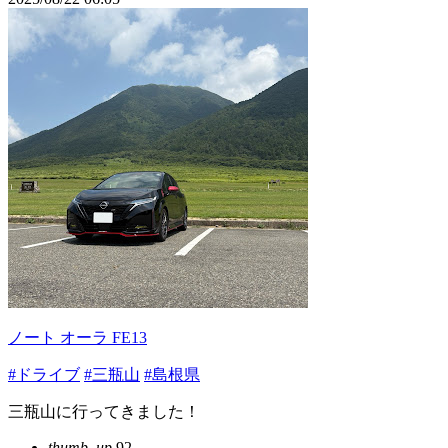
ノート オーラ FE13
#ドライブ
#三瓶山
#島根県
三瓶山に行ってきました！
thumb_up
92