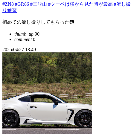
#ZN8
#GR86
#三瓶山
#クーペは横から見た時が最高
#流し撮
り練習
初めての流し撮りしてもらった📷
thumb_up
90
comment
0
2025/04/27 18:49