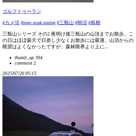
ゴルフトゥーラン
#カメ活
#ingo noak tuning
#三瓶山
#朝活
#島根
三瓶山シリーズ その2 夜明け後三瓶山の山頂までお散歩。こ
の日はほぼ曇天で日差し少なくお散歩には最適。山頂からの
眺望はよくなかったですが、森林限界より上に...
thumb_up
394
comment
2
2025/07/20 05:15