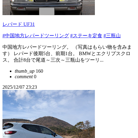
レパード UF31
#中国地方レパードツーリング
#ステーキ定食
#三瓶山
中国地方レパードツーリング。 （写真はもらい物を含みま
す） レパード後期5台、前期1台。 BMWとエクリプスクロ
ス。 合計8台で尾道～三次～三瓶山をツーリ...
thumb_up
160
comment
0
2025/12/07 23:23