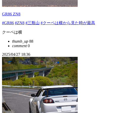
GR86 ZN8
#GR86
#ZN8
#三瓶山
#クーペは横から見た時が最高
クーペは横
thumb_up
88
comment
0
2025/04/27 18:36