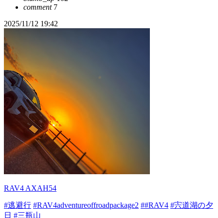
comment
7
2025/11/12 19:42
RAV4 AXAH54
#逃避行
#RAV4adventureoffroadpackage2
##RAV4
#宍道湖の夕
日
#三瓶山