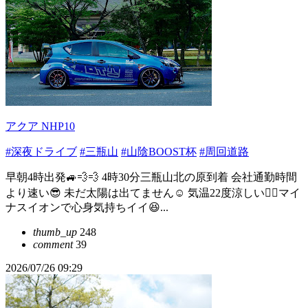
アクア NHP10
#深夜ドライブ
#三瓶山
#山陰BOOST杯
#周回道路
早朝4時出発🚙💨💨 4時30分三瓶山北の原到着 会社通勤時間
より速い😎 未だ太陽は出てません☺️ 気温22度涼しい🙂‍↕️マイ
ナスイオンで心身気持ちイイ😆...
thumb_up
248
comment
39
2026/07/26 09:29