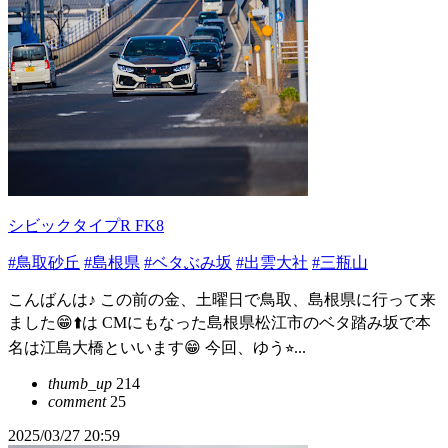
シビックタイプR FK8
#鳥取砂丘
#島根県
#ベタぶみ坂
#出雲大社
#三瓶山
こんばんは♪ この前の金、土曜日で鳥取、島根県に行って来
ました😁⬆️は CMにもなった島根県松江市のベタ踏み坂で本
名は江島大橋といいます😁 今回、ゆう⭐︎...
thumb_up
214
comment
25
2025/03/27 20:59