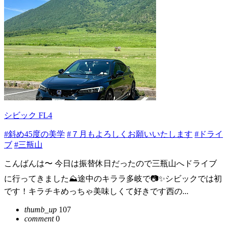
シビック FL4
#斜め45度の美学
#７月もよろしくお願いいたします
#ドライ
ブ
#三瓶山
こんばんは〜 今日は振替休日だったので三瓶山へドライブ
に行ってきました⛰️途中のキララ多岐で📷✨シビックでは初
です！キラチキめっちゃ美味しくて好きです西の...
thumb_up
107
comment
0