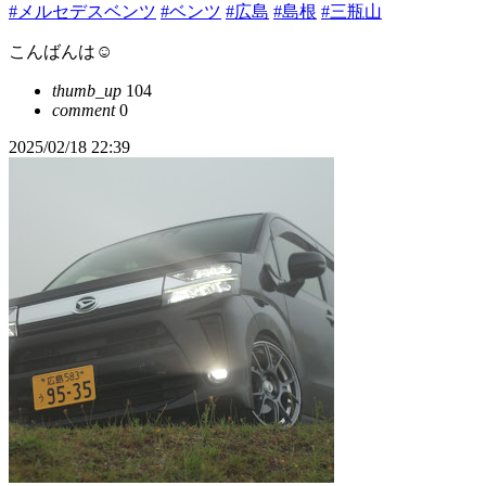
#メルセデスベンツ
#ベンツ
#広島
#島根
#三瓶山
こんばんは☺️
thumb_up
104
comment
0
2025/02/18 22:39