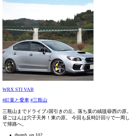
WRX STI VAB
#紅葉と愛車
#三瓶山
三瓶山までドライブ♪国引きの丘。落ち葉の絨毯😆西の原。
昼ごはんは穴子天丼！東の原。 今回も反時計回りで一周し
て帰路へ。
thumb_up
102