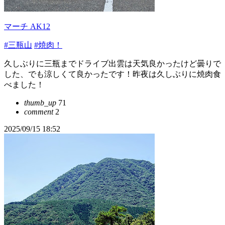
マーチ AK12
#三瓶山
#焼肉！
久しぶりに三瓶までドライブ出雲は天気良かったけど曇りで
した、でも涼しくて良かったです！昨夜は久しぶりに焼肉食
べました！
thumb_up
71
comment
2
2025/09/15 18:52