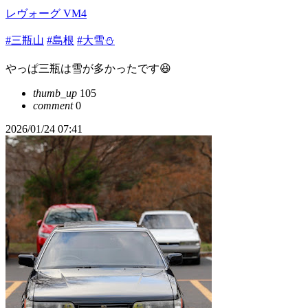
レヴォーグ VM4
#三瓶山
#島根
#大雪⛄
やっぱ三瓶は雪が多かったです😆
thumb_up
105
comment
0
2026/01/24 07:41