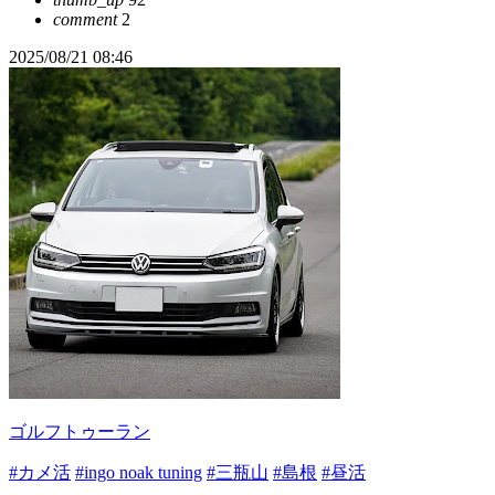
comment
2
2025/08/21 08:46
ゴルフトゥーラン
#カメ活
#ingo noak tuning
#三瓶山
#島根
#昼活