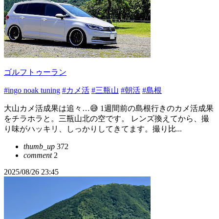
ゴルフトゥーラン
#ingo noak tuning
#カメ活
#三瓶山
#朝活
#島根
大山カメ活成果は追々…😅 1週間前の島根行きのカメ活成果
をチラホラと。三瓶山北の空です。 レンズ換えてから、撮
り味がハッキリ、しっかりしてきてます。撮り比...
thumb_up
372
comment
2
2025/08/26 23:45