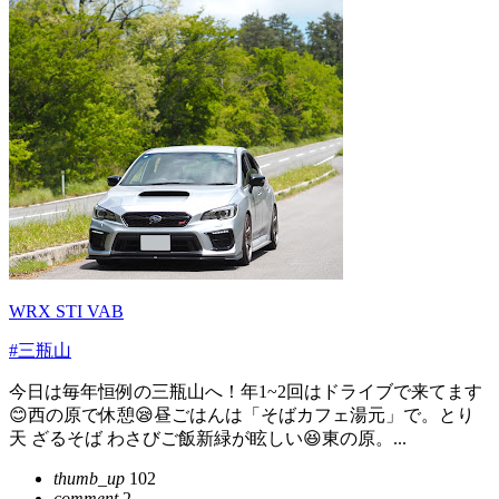
WRX STI VAB
#三瓶山
今日は毎年恒例の三瓶山へ！年1~2回はドライブで来てます
😊西の原で休憩😪昼ごはんは「そばカフェ湯元」で。とり
天 ざるそば わさびご飯新緑が眩しい😆東の原。...
thumb_up
102
comment
2