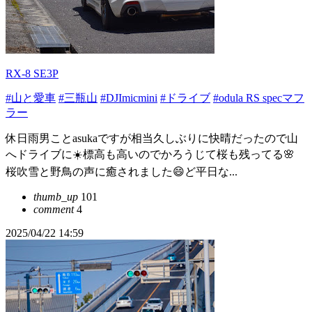
RX-8 SE3P
#山と愛車
#三瓶山
#DJImicmini
#ドライブ
#odula RS specマフ
ラー
休日雨男ことasukaですが相当久しぶりに快晴だったので山
へドライブに☀️標高も高いのでかろうじて桜も残ってる🌸
桜吹雪と野鳥の声に癒されました😄ど平日な...
thumb_up
101
comment
4
2025/04/22 14:59