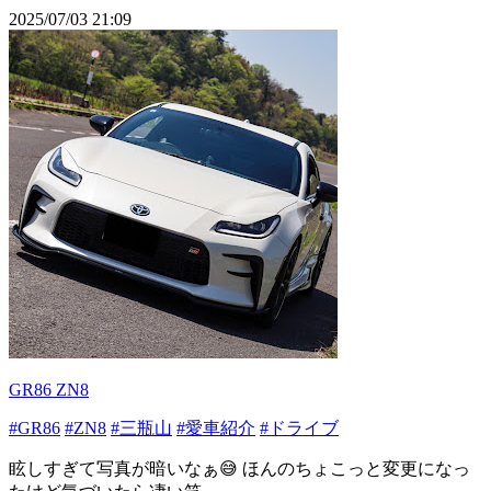
2025/07/03 21:09
GR86 ZN8
#GR86
#ZN8
#三瓶山
#愛車紹介
#ドライブ
眩しすぎて写真が暗いなぁ😅 ほんのちょこっと変更になっ