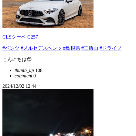
CLSクーペ C257
#ベンツ
#メルセデスベンツ
#島根県
#三瓶山
#ドライブ
こんにちは😊
thumb_up
108
comment
0
2024/12/02 12:44