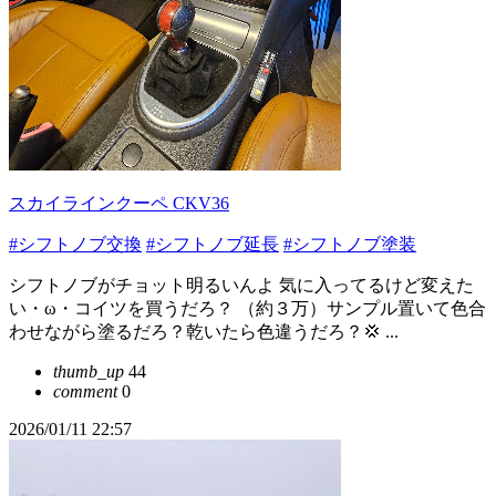
スカイラインクーペ CKV36
#シフトノブ交換
#シフトノブ延長
#シフトノブ塗装
シフトノブがチョット明るいんよ 気に入ってるけど変えた
い・ω・コイツを買うだろ？ （約３万）サンプル置いて色合
わせながら塗るだろ？乾いたら色違うだろ？💢 ...
thumb_up
44
comment
0
2026/01/11 22:57