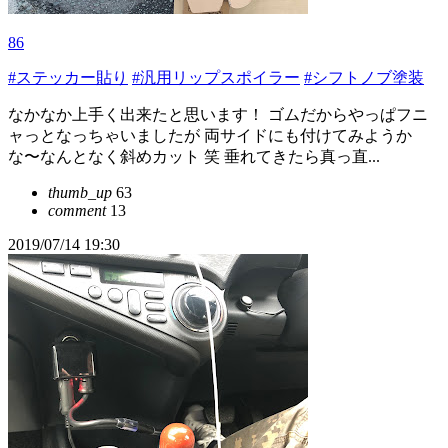
86
#ステッカー貼り
#汎用リップスポイラー
#シフトノブ塗装
なかなか上手く出来たと思います！ ゴムだからやっぱフニ
ャっとなっちゃいましたが 両サイドにも付けてみようか
な〜なんとなく斜めカット 笑 垂れてきたら真っ直...
thumb_up
63
comment
13
2019/07/14 19:30