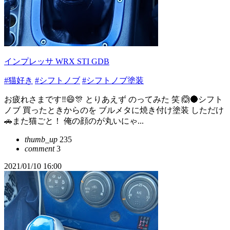
インプレッサ WRX STI GDB
#猫好き
#シフトノブ
#シフトノブ塗装
お疲れさまです‼️😄🎊 とりあえず のってみた 笑 🙆🌑シフト
ノブ 買ったときからのを ブルメタに焼き付け塗装 しただけ
🚗また猫ごと！ 俺の顔のが丸いにゃ...
thumb_up
235
comment
3
2021/01/10 16:00