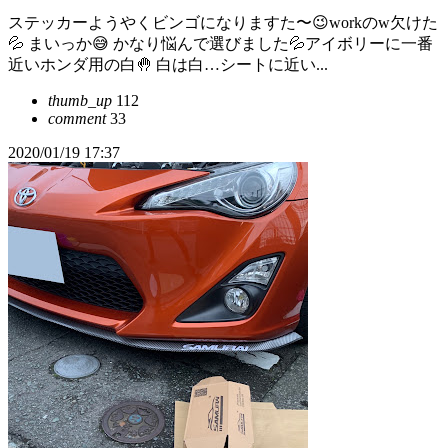
ステッカーようやくビンゴになりますた〜😉workのw欠けた
💦 まいっか😅 かなり悩んで選びました💦アイボリーに一番
近いホンダ用の白🤚 白は白…シートに近い...
thumb_up
112
comment
33
2020/01/19 17:37