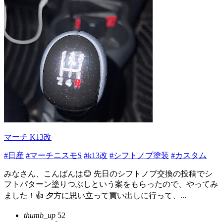
マーチ K13改
#日産
#マーチニスモS
#k13改
#シフトノブ塗装
#カスタム
みなさん、こんばんは😊 先日のシフトノブ交換の投稿でシ
フトパターン塗りつぶしという案をもらったので、やってみ
ました！👍 夕方に思い立って買い出しに行って、...
thumb_up
52