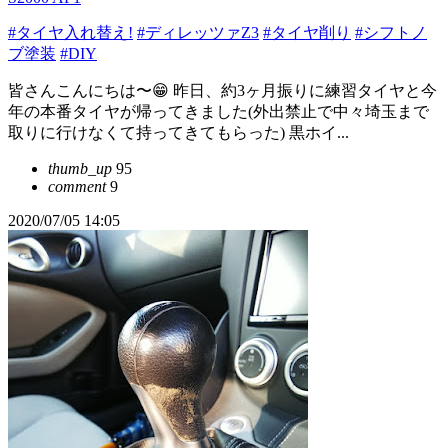
#タイヤ入れ替え!
#ディレッツァZ3
#タイヤ削り
#シフトノ
ブ塗装
#DIY
皆さんこんにちは〜😁 昨日、約3ヶ月振りに練習タイヤと今
年の本番タイヤが帰ってきました(外出禁止で中々埼玉まで
取りに行けなくて持ってきてもらった) 黒ホイ...
thumb_up
95
comment
9
2020/07/05 14:05