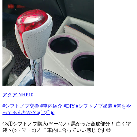
アクア NHP10
#シフトノブ交換
#車内紹介
#DIY
#シフトノブ塗装
#何をや
ってるんだか？o(ﾟ∀ﾟ)o
Gs用シフトノブ購入(*^ー^)ノ♪ 黒かった合皮部分！ 白く塗
装ヽ(○・▽・○)ノ゛ 車内に合っていい感じです😊