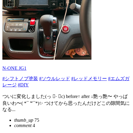
N-ONE JG1
#シフトノブ塗装
#ソウルレッド
#レッドメモリー
#エムズガ
レージ
#DIY
ついに変化しました(っ ॑ᵕ ॑c) before↑ after ↓艶っ艶〜 やっぱ
良いわ〜( *¯ ꒳¯*)✨ つけてから思ったんだけどこの隙間気に
なる...
thumb_up
75
comment
4