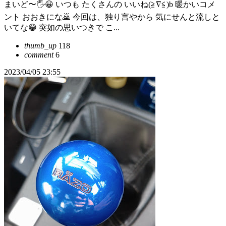
まいど〜🖐️😀 いつも たくさんの いいね(≧∇≦)b 暖かいコメ
ント おおきにな🙇 今回は、独り言やから 気にせんと流しと
いてな😁 突如の思いつきで こ...
thumb_up
118
comment
6
2023/04/05 23:55