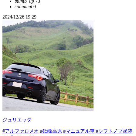
thumb_up
73
comment
0
2024/12/26 19:29
ジュリエッタ
#アルファロメオ
#砥峰高原
#マニュアル車
#シフトノブ塗装