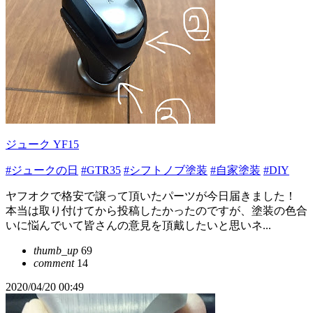
ジューク YF15
#ジュークの日
#GTR35
#シフトノブ塗装
#自家塗装
#DIY
ヤフオクで格安で譲って頂いたパーツが今日届きました！
本当は取り付けてから投稿したかったのですが、塗装の色合
いに悩んでいて皆さんの意見を頂戴したいと思いネ...
thumb_up
69
comment
14
2020/04/20 00:49