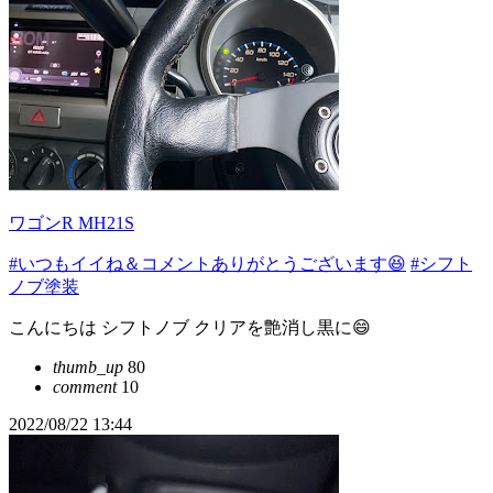
ワゴンR MH21S
#いつもイイね＆コメントありがとうございます😆
#シフト
ノブ塗装
こんにちは シフトノブ クリアを艶消し黒に😄
thumb_up
80
comment
10
2022/08/22 13:44