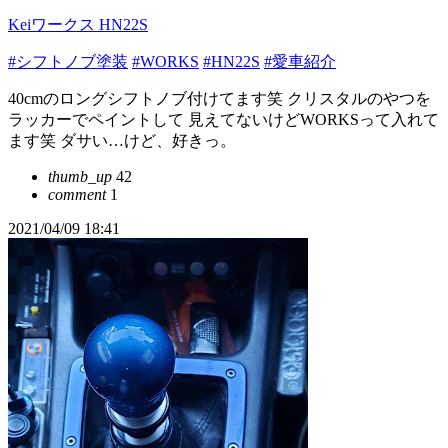
Keiワークス HN22S
#シフトノブ塗装
#WORKS
#HN22S
#愛車紹介
40cmのロングシフトノブ付けてます笑 クリスタルのやつを
ラッカーでペイントして 見えてないけどWORKSって入れて
ます笑 ダサい…けど、好きっ。
thumb_up
42
comment
1
2021/04/09 18:41