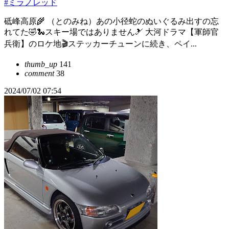
#ミラノレッド
砥峰高原🌾 （とのみね）あの小径蛇のぬいぐるみ出すの忘
れてた🤣🐍スキー場ではありません🎿 大河ドラマ【軍師官
兵衛】のロケ地🎬ステッカーチューンに続き、ペイ...
thumb_up
141
comment
38
2024/07/02 07:54