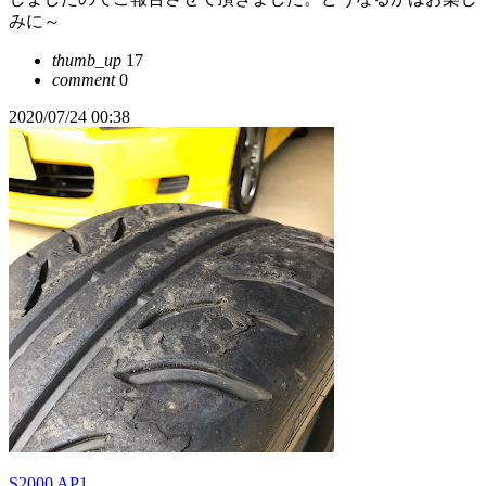
みに～
thumb_up
17
comment
0
2020/07/24 00:38
S2000 AP1