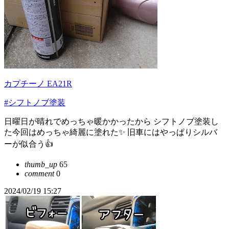
カプチーノ EA21R
#シフトノブ塗装
日曜日が晴れでめっちゃ暖かかったから シフトノブ塗装し
た今回はめっちゃ綺麗に塗れた✨ 旧車にはやっぱりシルバ
ーが似合う︎︎👍
thumb_up
65
comment
0
2024/02/19 15:27