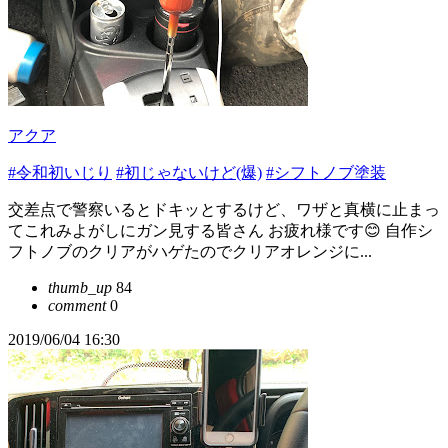
アクア
#令和初いじり
#初じゃないけど(爆)
#シフトノブ塗装
交差点で警察いるとドキッとするけど、ワザと真横に止まっ
てこれみよがしにガン見する皆さん お疲れ様です😊 自作シ
フトノブのクリアがハゲたのでクリアオレンジに...
thumb_up
84
comment
0
2019/06/04 16:30