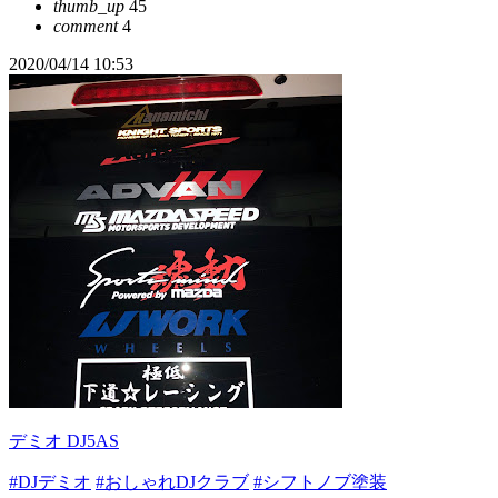
thumb_up
45
comment
4
2020/04/14 10:53
デミオ DJ5AS
#DJデミオ
#おしゃれDJクラブ
#シフトノブ塗装