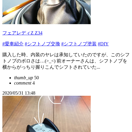
フェアレディZ Z34
#愛車紹介
#シフトノブ交換
#シフトノブ塗装
#DIY
購入した時、内装のヤレは承知していたのですが、このシフ
トノブのボロさは…(>_<) 前オーナーさんは、シフトノブを
横からがっちり握りこんでシフトされていた...
thumb_up
50
comment
4
2020/05/31 13:48