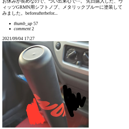
お休みが長めなので、つい出来心で···。 先日購入した、ヴ
ィッツGRMN用シフトノブ、メタリックブルーに塗装して
みました。beforeafterbefor...
thumb_up
57
comment
2
2021/09/04 17:27