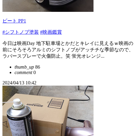
ビート PP1
#シフトノブ塗装
#映画鑑賞
今日は映画Day 地下駐車場とかだとキレイに見えるｗ映画の
前にそろそろアルミのシフトノブがアッチチな季節なので、
ラバースプレーで火傷防止。笑 蛍光オレンジ...
thumb_up
86
comment
0
2024/04/13 10:42