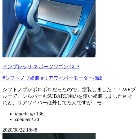
インプレッサ スポーツワゴン GG3
#シフトノブ塗装
#リアワイパーモーター摘出
シフトノブがボロボロだったので、塗装しました！！ WRブ
ルーで、シルバーもSUBARU用のを使い塗装しましたw そ
れと、リアワイパーは外してたんですが、モ...
thumb_up
136
comment
20
2020/08/22 18:48