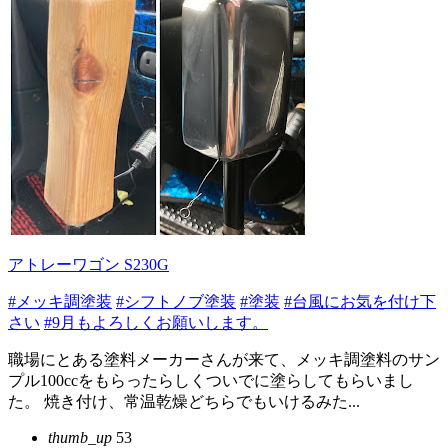
アトレーワゴン S230G
#メッキ調塗装
#シフトノブ塗装
#塗装
#台風にお気を付け下
さい
#9月もよろしくお願いします。
職場にとある塗料メーカーさんが来て、メッキ調塗料のサン
プル100ccをもらったらしくついでに塗らしてもらいまし
た。 焼き付け、常温乾燥どちらでもいけるみた...
thumb_up
53