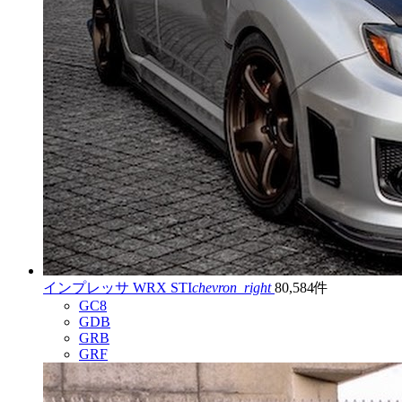
インプレッサ WRX STI
chevron_right
80,584件
GC8
GDB
GRB
GRF