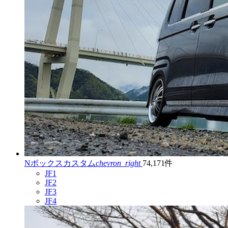
Nボックスカスタム
chevron_right
74,171件
JF1
JF2
JF3
JF4