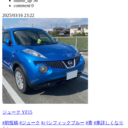
thumb_up
56
comment
0
2025/03/16 23:22
ジューク YF15
#初投稿
#ジューク
#パシフィックブルー
#青
#車詳しくなり