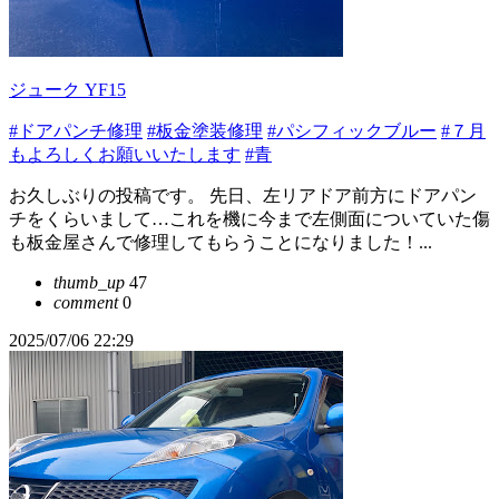
ジューク YF15
#ドアパンチ修理
#板金塗装修理
#パシフィックブルー
#７月
もよろしくお願いいたします
#青
お久しぶりの投稿です。 先日、左リアドア前方にドアパン
チをくらいまして…これを機に今まで左側面についていた傷
も板金屋さんで修理してもらうことになりました！...
thumb_up
47
comment
0
2025/07/06 22:29