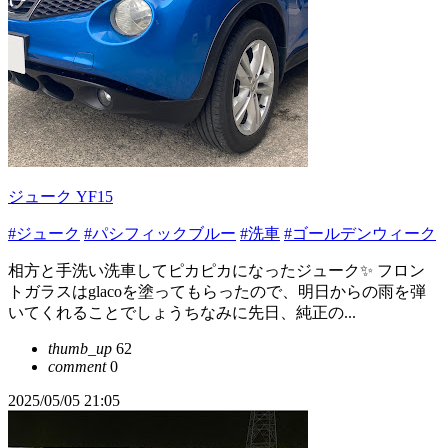
ジューク YF15
#ジューク
#パシフィックブルー
#洗車
#ゴールデンウィーク
相方と手洗い洗車してピカピカになったジューク✨ フロン
トガラスはglacoを塗ってもらったので、明日からの雨を弾
いてくれることでしょうちなみに先日、純正の...
thumb_up
62
comment
0
2025/05/05 21:05