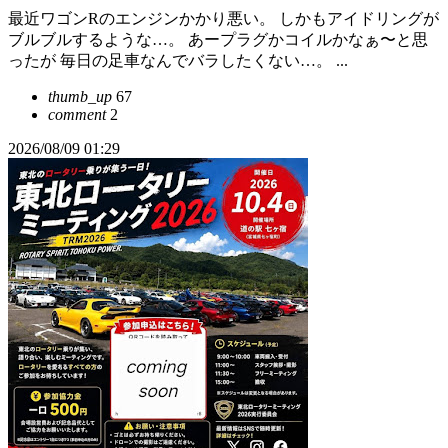
最近ワゴンRのエンジンかかり悪い。 しかもアイドリングが
ブルブルするような…。 あープラグかコイルかなぁ〜と思
ったが 毎日の足車なんでバラしたくない…。 ...
thumb_up
67
comment
2
2026/08/09 01:29