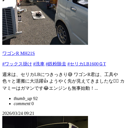
ワゴンR MH21S
#ワックス掛け
#洗車
#鉄粉除去
#セリカLB1600ＧT
週末は、セリカLBにつきっきり😅 ワゴンR君は、工具や
色々と運搬に大活躍👍 ようやく先が見えてきましたな😮‍💨 カ
マミーはガマンです😂エンジンも無事始動！...
thumb_up
92
comment
0
2026/03/24 09:21