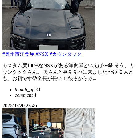
#奥州市洋食屋
#NSX
#カウンタック
カスタム度100%なNSXがある洋食屋といえば〜😁 そう、カ
ウンタックさん。 奥さんと昼食食べに来ました〜😄 ２人と
も、お初です😊全長が長い！ 後ろからみ...
thumb_up
91
comment
4
2026/07/20 23:46