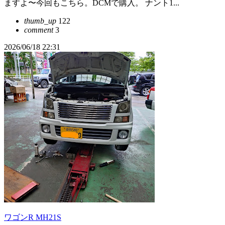
ますよ〜今回もこちら。DCMで購入。 ナント1...
thumb_up
122
comment
3
2026/06/18 22:31
ワゴンR MH21S