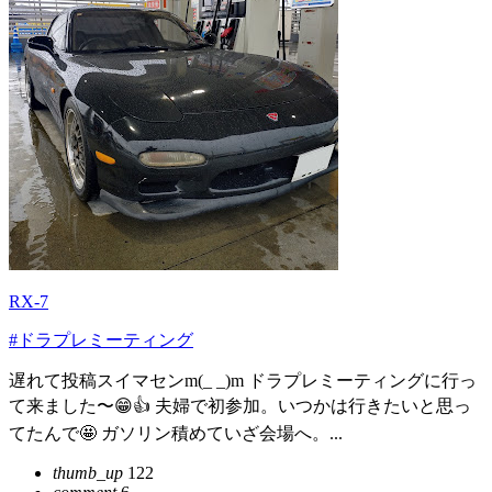
RX-7
#ドラプレミーティング
遅れて投稿スイマセンm(_ _)m ドラプレミーティングに行っ
て来ました〜😁👍 夫婦で初参加。いつかは行きたいと思っ
てたんで🤩 ガソリン積めていざ会場へ。...
thumb_up
122