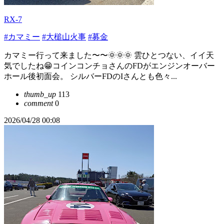
RX-7
#カマミー
#大槌山火事
#募金
カマミー行って来ました〜〜🌞🌞🌞 雲ひとつない、イイ天
気でしたね😁コインコンチョさんのFDがエンジンオーバー
ホール後初面会。 シルバーFDのIさんとも色々...
thumb_up
113
comment
0
2026/04/28 00:08