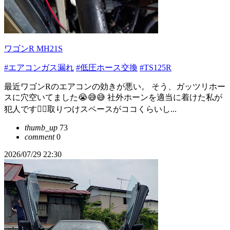
ワゴンR MH21S
#エアコンガス漏れ
#低圧ホース交換
#TS125R
最近ワゴンRのエアコンの効きが悪い。 そう、ガッツリホー
スに穴空いてました😭😅😅 社外ホーンを適当に着けた私が
犯人です😮‍💨取りつけスペースがココくらいし...
thumb_up
73
comment
0
2026/07/29 22:30