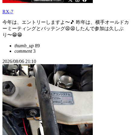
RX-7
今年は、エントリーしますよ〜🎵 昨年は、横手オールドカ
ーミーティングとバッテング😫😫したんで参加は久しぶ
り〜😁😁
thumb_up
89
comment
3
2026/08/06 21:10