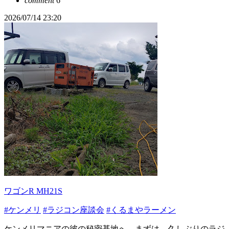
comment
6
2026/07/14 23:20
ワゴンR MH21S
#ケンメリ
#ラジコン座談会
#くるまやラーメン
ケンメリマニアの彼の秘密基地へ。まずは、久しぶりのラジ