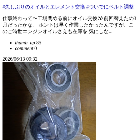
#久しぶりのオイルとエレメント交換
#ついでにベルト調整
仕事終わって〜工場閉める前にオイル交換😤 前回替えたの3
月だったかな。 ホントは早く作業したかったんですが、こ
のご時世エンジンオイルさえも在庫を 気にしな...
thumb_up
85
comment
0
2026/06/13 09:32