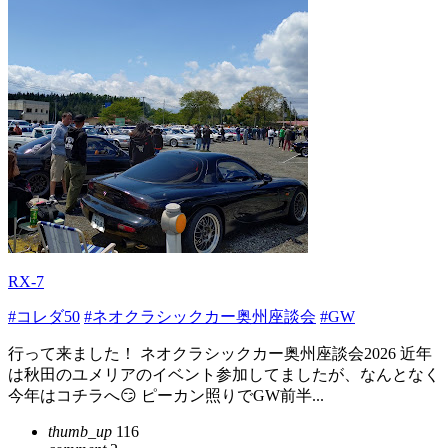
RX-7
#コレダ50
#ネオクラシックカー奥州座談会
#GW
行って来ました！ ネオクラシックカー奥州座談会2026 近年
は秋田のユメリアのイベント参加してましたが、なんとなく
今年はコチラへ😏 ピーカン照りでGW前半...
thumb_up
116