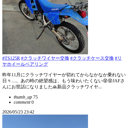
#TS125R
#クラッチワイヤー交換
#クラッチケース交換
#リ
ヤホイールベアリング
昨年11月にクラッチワイヤーが切れてからなかなか乗れない
日々…。あの時の絶望感は、もう味わいたくない😵😵JAFさ
んにお世話になりました🙏新品クラッチワイヤ...
thumb_up
75
comment
0
2026/05/23 23:42