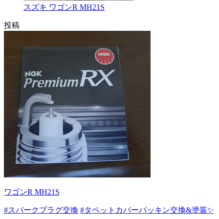
スズキ ワゴンR MH21S
投稿
ワゴンR MH21S
#スパークプラグ交換
#タペットカバーパッキン交換&塗装✨