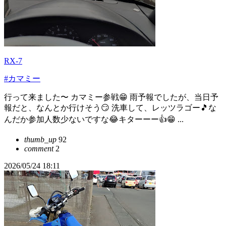
RX-7
#カマミー
行って来ました〜 カマミー参戦😁 雨予報でしたが、当日予
報だと、なんとか行けそう😏 洗車して、レッツラゴー🎵な
んだか参加人数少ないですな😂キターーー👍😁 ...
thumb_up
92
comment
2
2026/05/24 18:11