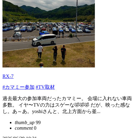
RX-7
#カマミー参加
#TV取材
過去最大の参加車両だったカマミー。 会場に入れない車両
多数。 イヤ〜TVの力はスゲーな🤣🤣🤣 だが、映った感な
し。あ～あ。yoshiさんと、北上方面から釜...
thumb_up
99
comment
0