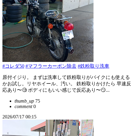
#コレダ50
#マフラーカーボン除去
#鉄粉取り洗車
原付イジり。 まずは洗車して鉄粉取りがバイクにも使える
かお試し。リヤホイール、汚い。 鉄粉取りかけたら 早速反
応あり〜🧐 ボディにもいい感じで反応あり〜😏...
thumb_up
75
comment
0
2026/07/17 00:15