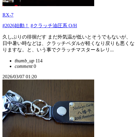
RX-7
#2026始動！
#クラッチ油圧系 O/H
久しぶりの徘徊だす まだ外気温が低いとそうでもないが、
日中暑い時などは、クラッチペダルが軽くなり戻りも悪くな
りますな。と、いう事でクラッチマスター＆レリ...
thumb_up
114
comment
0
2026/03/07 01:20