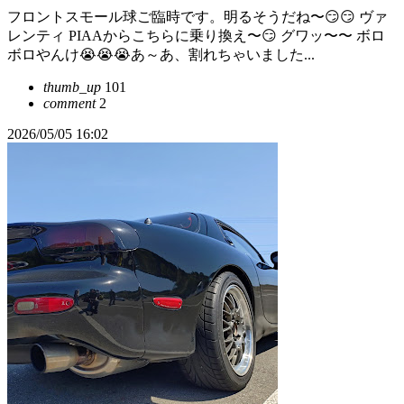
フロントスモール球ご臨時です。明るそうだね〜😏😏 ヴァ
レンティ PIAAからこちらに乗り換え〜😏 グワッ〜〜 ボロ
ボロやんけ😭😭😭あ～あ、割れちゃいました...
thumb_up
101
comment
2
2026/05/05 16:02