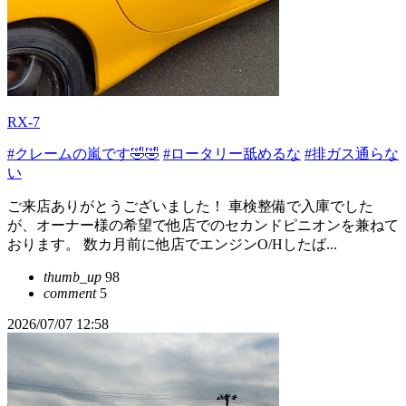
RX-7
#クレームの嵐です🤣🤣
#ロータリー舐めるな
#排ガス通らな
い
ご来店ありがとうございました！ 車検整備で入庫でした
が、オーナー様の希望で他店でのセカンドピニオンを兼ねて
おります。 数カ月前に他店でエンジンO/Hしたば...
thumb_up
98
comment
5
2026/07/07 12:58