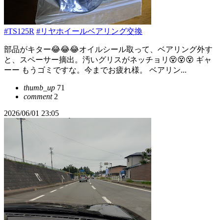
#TS125R
#リヤホイールベアリング交換
部品がキター😂😂😂オイルシール取って、ベアリング外す
と、スペーサー摘出。汚いグリスがネッチョリ😵😵😵 ギャ
ーー もうゴミですな。今までお疲れ様。 ベアリン...
thumb_up
71
comment
2
2026/06/01 23:05