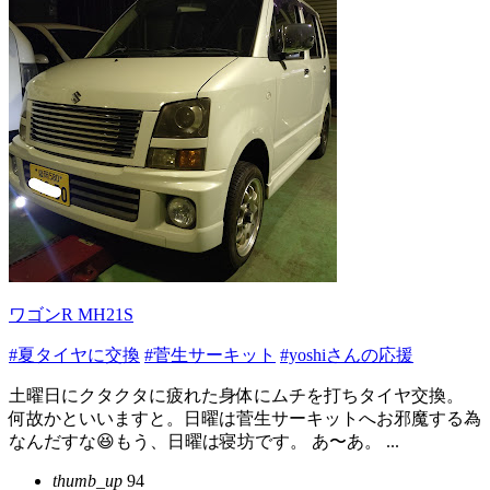
ワゴンR MH21S
#夏タイヤに交換
#菅生サーキット
#yoshiさんの応援
土曜日にクタクタに疲れた身体にムチを打ちタイヤ交換。
何故かといいますと。日曜は菅生サーキットへお邪魔する為
なんだすな😆もう、日曜は寝坊です。 あ〜あ。 ...
thumb_up
94