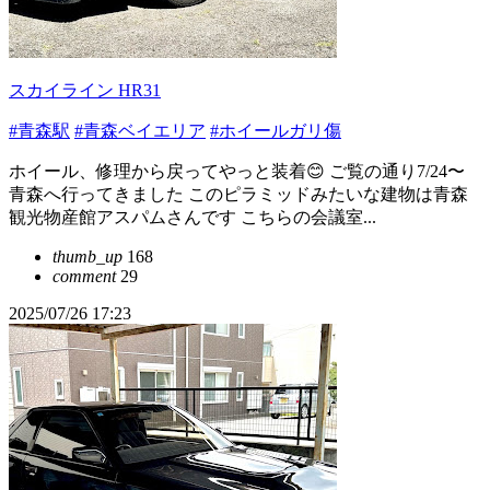
スカイライン HR31
#青森駅
#青森ベイエリア
#ホイールガリ傷
ホイール、修理から戻ってやっと装着😊 ご覧の通り7/24〜
青森へ行ってきました このピラミッドみたいな建物は青森
観光物産館アスパムさんです こちらの会議室...
thumb_up
168
comment
29
2025/07/26 17:23