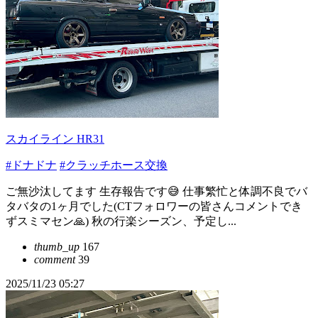
スカイライン HR31
#ドナドナ
#クラッチホース交換
ご無沙汰してます 生存報告です😅 仕事繁忙と体調不良でバ
タバタの1ヶ月でした(CTフォロワーの皆さんコメントでき
ずスミマセン🙏) 秋の行楽シーズン、予定し...
thumb_up
167
comment
39
2025/11/23 05:27