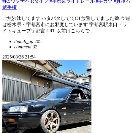
#RSワタナベ Rタイプ
#宇都宮ライトレール
#牛カツ
#真後ろ
選手権
ご無沙汰してます バタバタしててCT放置してました😅 今週
は栃木県・宇都宮市にお邪魔しています 宇都宮駅東口・ラ
イトキューブ宇都宮 LRT 以前はこちらで...
thumb_up
205
comment
32
2025/08/26 21:54