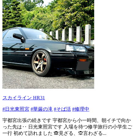
スカイライン HR31
#日光東照宮
#華厳の滝
#そば活
#修理中
宇都宮出張の続きです 宇都宮から小一時間、朝イチで向か
った先は‥ 日光東照宮です 入場を待つ修学旅行の小学生ご
一行 初めて訪れました 🙈見ざる、🙊言わざる...