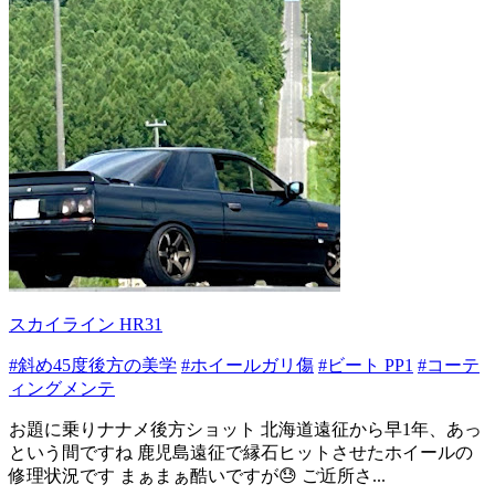
スカイライン HR31
#斜め45度後方の美学
#ホイールガリ傷
#ビート PP1
#コーテ
ィングメンテ
お題に乗りナナメ後方ショット 北海道遠征から早1年、あっ
という間ですね 鹿児島遠征で縁石ヒットさせたホイールの
修理状況です まぁまぁ酷いですが😓 ご近所さ...