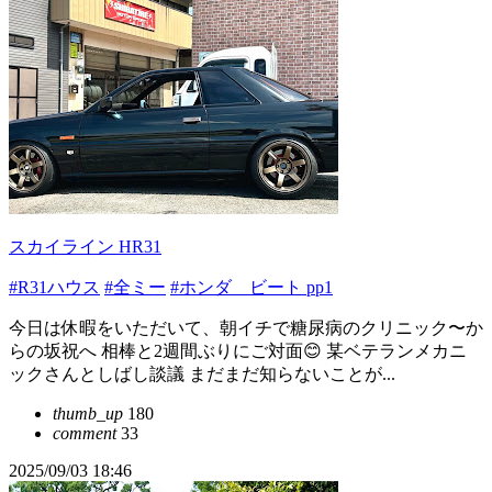
スカイライン HR31
#R31ハウス
#全ミー
#ホンダ ビート pp1
今日は休暇をいただいて、朝イチで糖尿病のクリニック〜か
らの坂祝へ 相棒と2週間ぶりにご対面😊 某ベテランメカニ
ックさんとしばし談議 まだまだ知らないことが...
thumb_up
180
comment
33
2025/09/03 18:46