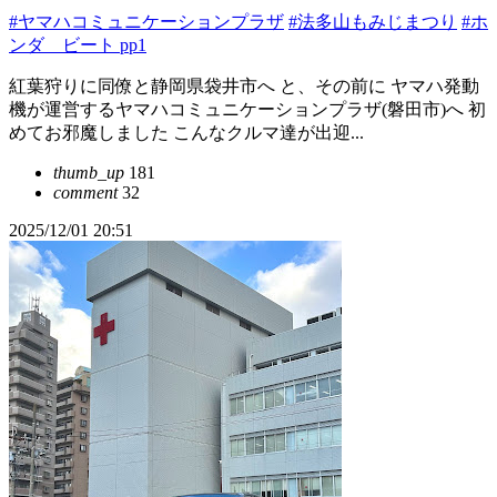
#ヤマハコミュニケーションプラザ
#法多山もみじまつり
#ホ
ンダ ビート pp1
紅葉狩りに同僚と静岡県袋井市へ と、その前に ヤマハ発動
機が運営するヤマハコミュニケーションプラザ(磐田市)へ 初
めてお邪魔しました こんなクルマ達が出迎...
thumb_up
181
comment
32
2025/12/01 20:51