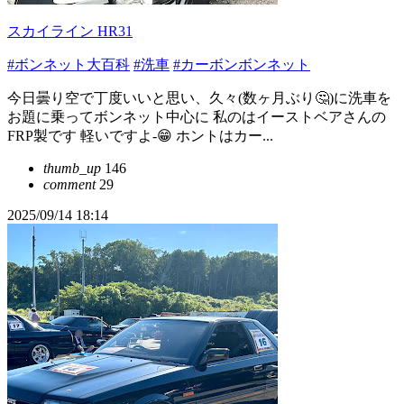
スカイライン HR31
#ボンネット大百科
#洗車
#カーボンボンネット
今日曇り空で丁度いいと思い、久々(数ヶ月ぶり🤔)に洗車を
お題に乗ってボンネット中心に 私のはイーストベアさんの
FRP製です 軽いですよ-😁 ホントはカー...
thumb_up
146
comment
29
2025/09/14 18:14