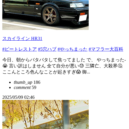
スカイライン HR31
#ビートレストア
#5穴ハブ
#やっちまった
#マフラー大百科
今日、朝からバタバタして焦ってました で、 やっちまった-
😭 言い訳はしません 全て自分が悪い😓 三隣亡、大殺界🤔
ここんところ色んなことが起きすぎ😱 御...
thumb_up
186
comment
59
2025/05/09 02:46