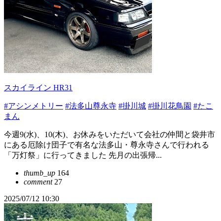
スカイライン HR31
#アシンメトリー
#法多山尊永寺
#掛川城
#掛川花鳥園
#たこ
まん
今週9(水)、10(木)、お休みをいただいて会社の仲間と袋井市
にある厄除け団子で有名な法多山・尊永寺さんで行われる
「万灯祭」に行ってきました 先月の出張帰...
thumb_up
164
comment
27
2025/07/12 10:30