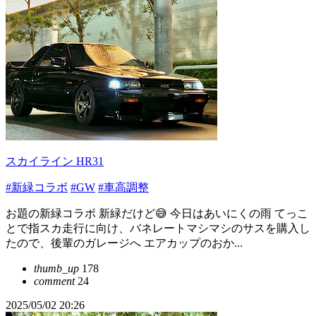
スカイライン HR31
#新緑コラボ
#GW
#車高調整
お題の新緑コラボ 新緑だけど😅 今日はあいにくの雨 てっこ
とで指スカ走行に向け、バネレートマシマシのサスを購入し
たので、後輩のガレージへ エアカップのおか...
thumb_up
178
comment
24
2025/05/02 20:26