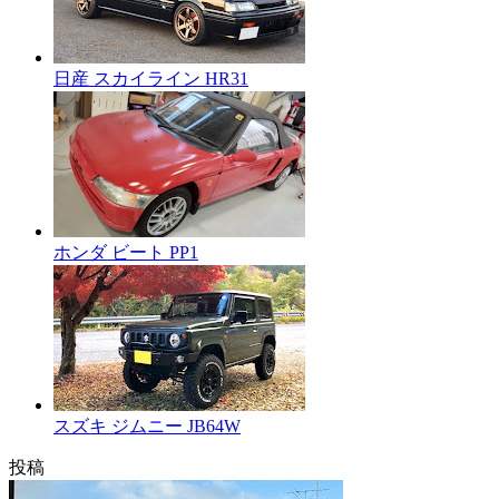
日産 スカイライン HR31
ホンダ ビート PP1
スズキ ジムニー JB64W
投稿