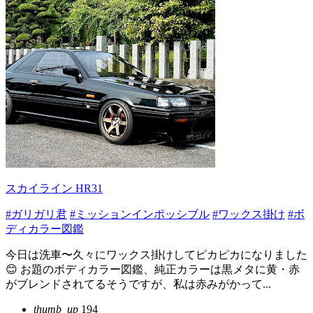
スカイライン HR31
#ガリガリ君
#ミッションインポッシブル
#ワックス掛け
#ボ
ディカラー図鑑
今日は洗車〜久々にワックス掛けしてピカピカになりました
😊 お題のボディカラー図鑑、純正カラーは黒メタに黄・赤
がブレンドされてるそうですが、私は赤みがかって...
thumb_up
194