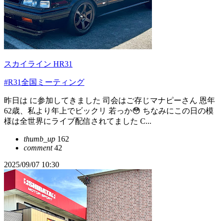
スカイライン HR31
#R31全国ミーティング
昨日は に参加してきました 司会はご存じマナピーさん 恩年
62歳、私より年上でビックリ 若っか😳 ちなみにこの日の模
様は全世界にライブ配信されてました C...
thumb_up
162
comment
42
2025/09/07 10:30