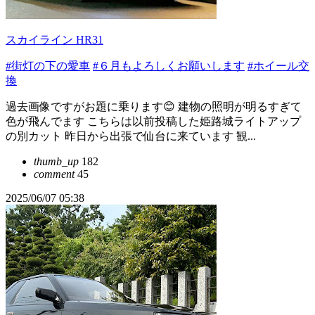
スカイライン HR31
#街灯の下の愛車
#６月もよろしくお願いします
#ホイール交
換
過去画像ですがお題に乗ります😊 建物の照明が明るすぎて
色が飛んでます こちらは以前投稿した姫路城ライトアップ
の別カット 昨日から出張で仙台に来ています 観...
thumb_up
182
comment
45
2025/06/07 05:38