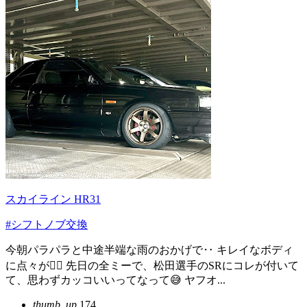
スカイライン HR31
#シフトノブ交換
今朝パラパラと中途半端な雨のおかげで‥ キレイなボディ
に点々が😮‍💨 先日の全ミーで、松田選手のSRにコレが付いて
て、思わずカッコいいってなって😅 ヤフオ...
thumb_up
174