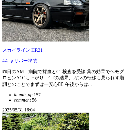
スカイライン HR31
#キャリパー塗装
昨日のAM、病院で採血とCT検査を受診 薬の効果でヘモグ
ロビンA1Cも下がり、CTの結果、ガンの転移も見られず順
調とのことでまずは一安心😮‍💨 午後からは...
thumb_up
157
comment
56
2025/05/31 16:04