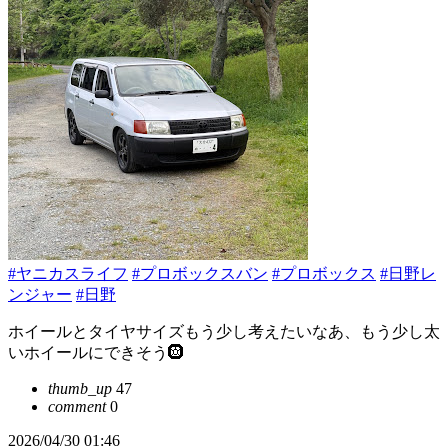
#ヤニカスライフ
#プロボックスバン
#プロボックス
#日野レ
ンジャー
#日野
ホイールとタイヤサイズもう少し考えたいなあ、もう少し太
いホイールにできそう🛞
thumb_up
47
comment
0
2026/04/30 01:46