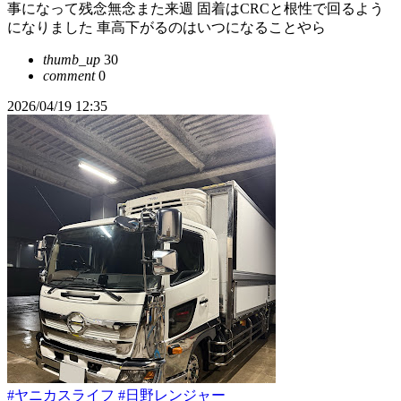
事になって残念無念また来週 固着はCRCと根性で回るよう
になりました 車高下がるのはいつになることやら
thumb_up
30
comment
0
2026/04/19 12:35
#ヤニカスライフ
#日野レンジャー