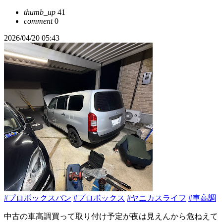
thumb_up
41
comment
0
2026/04/20 05:43
#プロボックスバン
#プロボックス
#ヤニカスライフ
#車高調
中古の車高調買って取り付け予定が夜は見えんから危ねえて