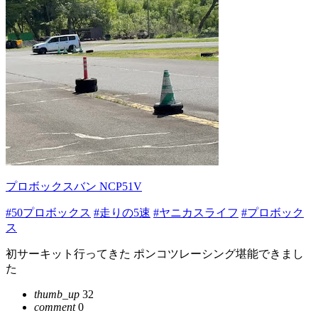
プロボックスバン NCP51V
#50プロボックス
#走りの5速
#ヤニカスライフ
#プロボック
ス
初サーキット行ってきた ポンコツレーシング堪能できまし
た
thumb_up
32
comment
0