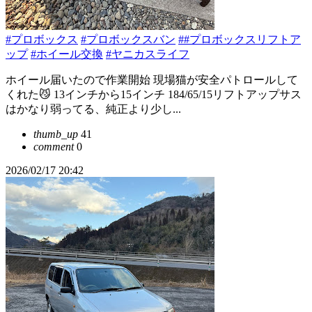
#プロボックス
#プロボックスバン
##プロボックスリフトア
ップ
#ホイール交換
#ヤニカスライフ
ホイール届いたので作業開始 現場猫が安全パトロールして
くれた😼 13インチから15インチ 184/65/15リフトアップサス
はかなり弱ってる、純正より少し...
thumb_up
41
comment
0
2026/02/17 20:42