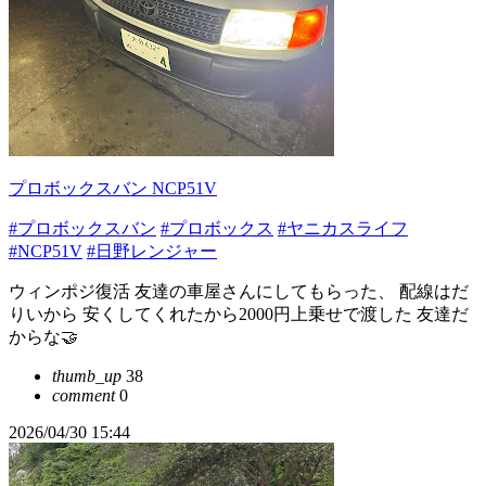
プロボックスバン NCP51V
#プロボックスバン
#プロボックス
#ヤニカスライフ
#NCP51V
#日野レンジャー
ウィンポジ復活 友達の車屋さんにしてもらった、 配線はだ
りいから 安くしてくれたから2000円上乗せで渡した 友達だ
からな🤝
thumb_up
38
comment
0
2026/04/30 15:44