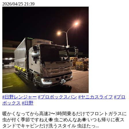
2026/04/25 21:39
#日野レンジャー
#プロボックスバン
#ヤニカスライフ
#プロ
ボックス
#日野
暖かくなってから高速2〜3時間乗るだけでフロントガラスに
虫が付く季節ですねえ🐝 虫ごめんなあ🐝 いつも帰りに夜ス
タンドでキャビンだけ洗うスタイル 虫ほたっ...