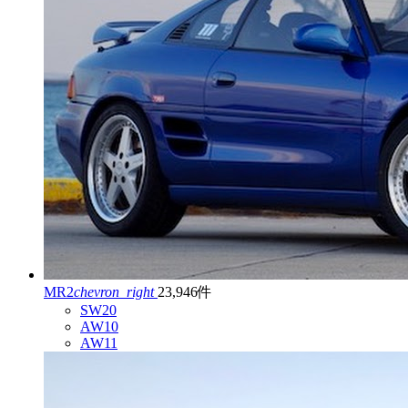
MR2
chevron_right
23,946件
SW20
AW10
AW11