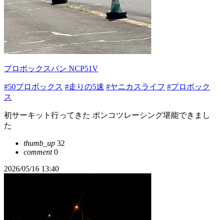
プロボックスバン NCP51V
#50プロボックス
#走りの5速
#ヤニカスライフ
#プロボック
ス
初サーキット行ってきた ポンコツレーシング堪能できまし
た
thumb_up
32
comment
0
2026/05/16 13:40