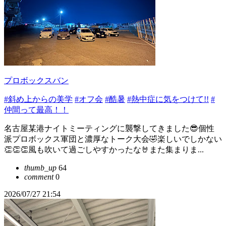
プロボックスバン
#斜め上からの美学
#オフ会
#酷暑
#熱中症に気をつけて!!
#
仲間って最高！！
名古屋某港ナイトミーティングに襲撃してきました😎個性
派プロボックス軍団と濃厚なトーク大会🤣楽しいでしかない
👏👏👏風も吹いて過ごしやすかったな🤘また集まりま...
thumb_up
64
comment
0
2026/07/27 21:54