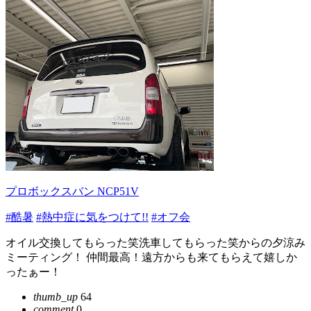
プロボックスバン NCP51V
#酷暑
#熱中症に気をつけて!!
#オフ会
オイル交換してもらった笑洗車してもらった笑からの夕涼み
ミーティング！ 仲間最高！遠方からも来てもらえて嬉しか
ったぁー！
thumb_up
64
comment
0