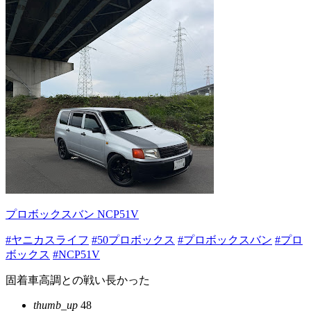
プロボックスバン NCP51V
#ヤニカスライフ
#50プロボックス
#プロボックスバン
#プロ
ボックス
#NCP51V
固着車高調との戦い長かった
thumb_up
48