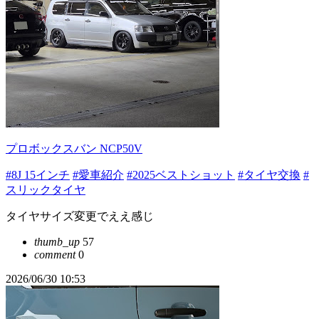
プロボックスバン NCP50V
#8J 15インチ
#愛車紹介
#2025ベストショット
#タイヤ交換
#
スリックタイヤ
タイヤサイズ変更でええ感じ
thumb_up
57
comment
0
2026/06/30 10:53