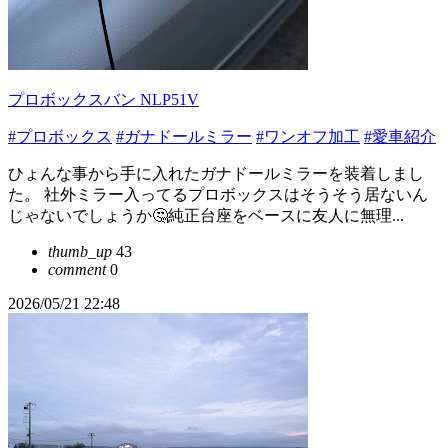
プロボックスバン NLP51V
#プロボックス
#ガナドールミラー
#ワンオフ加工
#愛車紹介
ひょんな事から手に入れたガナドールミラーを装着しまし
た。 社外ミラー入ってるプロボックスはそうそう居ないん
じゃないでしょうか🤔純正台座をベースに友人に無理...
thumb_up
43
comment
0
2026/05/21 22:48