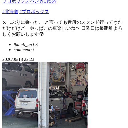
プロボックスバン NCP55V
#北海道
#プロボックス
久しぶりに乗った。 と言っても近所のスタンド行ってきた
だけだけど、やっぱこの車楽しいね〜 日曜日は長距離よろ
しくお願いします🫡
thumb_up
63
comment
0
2026/06/18 22:23