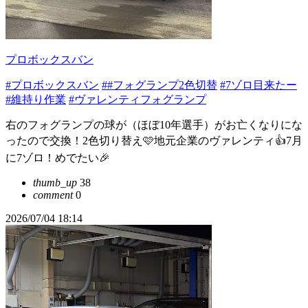
プロボックスバン
#プロボックスバン
##フォグランプ2色切替
#7ゾロ目来たー
#維持り作業
#ヴァレンティフォグランプ
右のフォグランプの球が（ほぼ10年選手）がお亡くなりにな
ったので交換！2色切り替え🩷地元企業のヴァレンティ👍7月
に7ゾロ！めでたい🎉
thumb_up
38
comment
0
2026/07/04 18:14