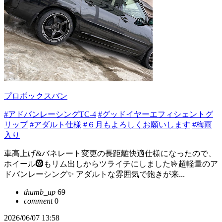
プロボックスバン
#アドバンレーシングTC-4
#グッドイヤーエフィシェントグ
リップ
#アダルト仕様
#６月もよろしくお願いします
#梅雨
入り
車高上げ&バネレート変更の長距離快適仕様になったので、
ホイール🛞もリム出しからツライチにしました🤟超軽量のア
ドバンレーシング✨ アダルトな雰囲気で飽きが来...
thumb_up
69
comment
0
2026/06/07 13:58