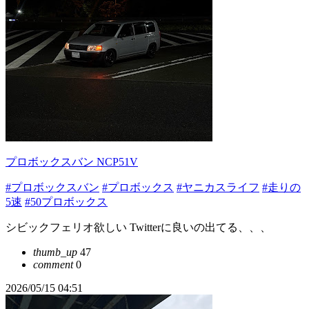
プロボックスバン NCP51V
#プロボックスバン
#プロボックス
#ヤニカスライフ
#走りの
5速
#50プロボックス
シビックフェリオ欲しい Twitterに良いの出てる、、、
thumb_up
47
comment
0
2026/05/15 04:51