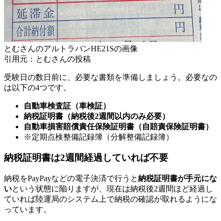
とむさんのアルトラパンHE21Sの画像
引用元：とむさんの投稿
受験日の数日前に、必要な書類を準備しましょう。必要なの
は以下の4つです。
自動車検査証（車検証）
納税証明書（納税後2週間以内のみ必要）
自動車損害賠償責任保険証明書（自賠責保険証明書）
※定期点検整備記録簿（分解整備記録簿）
納税証明書は2週間経過していれば不要
納税をPayPayなどの電子決済で行うと
納税証明書が手元にな
い
という状態に陥りますが、現在は納税後2週間ほど経過し
ていれば陸運局のシステム上で納税の確認が取れるようにな
っています。