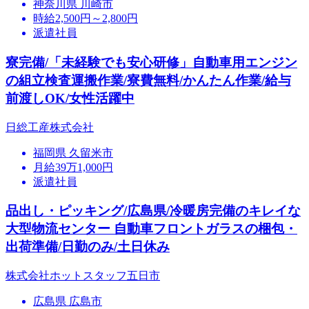
神奈川県 川崎市
時給2,500円～2,800円
派遣社員
寮完備/「未経験でも安心研修」自動車用エンジン
の組立検査運搬作業/寮費無料/かんたん作業/給与
前渡しOK/女性活躍中
日総工産株式会社
福岡県 久留米市
月給39万1,000円
派遣社員
品出し・ピッキング/広島県/冷暖房完備のキレイな
大型物流センター 自動車フロントガラスの梱包・
出荷準備/日勤のみ/土日休み
株式会社ホットスタッフ五日市
広島県 広島市