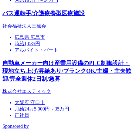
月給18万円～24万円
バス運転手/介護療養型医療施設
社会福祉法人三篠会
広島県 広島市
時給1,085円
アルバイト・パート
自動車メーカー向け産業用設備のPLC制御設計・
現地立ち上げ/昇給あり/ブランクOK/主婦・主夫歓
迎/完全週休2日制/急募
株式会社エスティック
大阪府 守口市
月給24万5,000円～35万円
正社員
Sponsored by