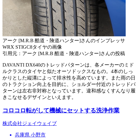
アーク [M.R.B 酷道・険道ハンター]さんのインプレッサ
WRX STIGC8タイヤの画像
引用元：アーク [M.R.B 酷道・険道ハンター]さんの投稿
DAVANTI DX640のトレッドパターンは、各メーカーのミド
ルクラスのタイヤと似たオーソドックスなもの。4本のしっ
かりとした縦溝によって排水性を高めています。また雨の日
のトラクション向上を目的に、ショルダー付近のトレッドパ
ターンは左右非対称となっています。違和感なくすんなり履
きこなせるデザインといえます。
コロコロ転がして機械にセットする洗浄作業
株式会社ジェイウェイブ
兵庫県 小野市