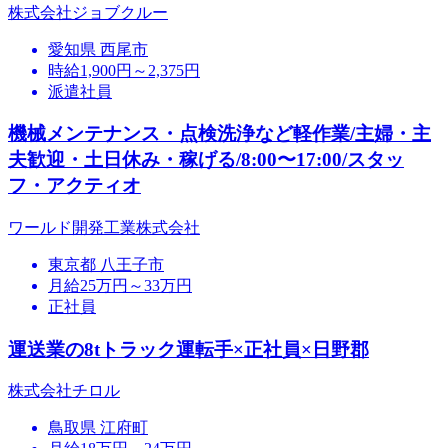
株式会社ジョブクルー
愛知県 西尾市
時給1,900円～2,375円
派遣社員
機械メンテナンス・点検洗浄など軽作業/主婦・主
夫歓迎・土日休み・稼げる/8:00〜17:00/スタッ
フ・アクティオ
ワールド開発工業株式会社
東京都 八王子市
月給25万円～33万円
正社員
運送業の8tトラック運転手×正社員×日野郡
株式会社チロル
鳥取県 江府町