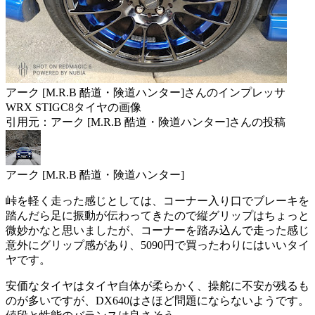
アーク [M.R.B 酷道・険道ハンター]さんのインプレッサ
WRX STIGC8タイヤの画像
引用元：アーク [M.R.B 酷道・険道ハンター]さんの投稿
アーク [M.R.B 酷道・険道ハンター]
峠を軽く走った感じとしては、コーナー入り口でブレーキを
踏んだら足に振動が伝わってきたので縦グリップはちょっと
微妙かなと思いましたが、コーナーを踏み込んで走った感じ
意外にグリップ感があり、5090円で買ったわりにはいいタイ
ヤです。
安価なタイヤはタイヤ自体が柔らかく、操舵に不安が残るも
のが多いですが、DX640はさほど問題にならないようです。