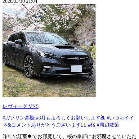
2026/03/30 21:04
レヴォーグ VN5
#ガソリン高騰
#3月もよろしくお願いします🙇
#いつもイイ
ネ&コメントありがとうございます🙇‍♂️
#桜
#周辺散策
昨年の紅葉🍁でお邪魔して、桜の季節にお邪魔させていただ