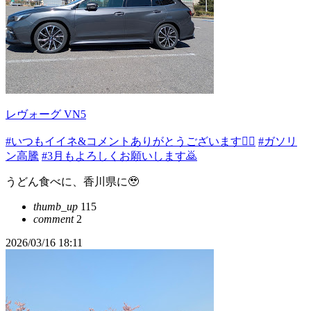
レヴォーグ VN5
#いつもイイネ&コメントありがとうございます🙇‍♂️
#ガソリ
ン高騰
#3月もよろしくお願いします🙇
うどん食べに、香川県に🥹
thumb_up
115
comment
2
2026/03/16 18:11