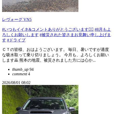
レヴォーグ VN5
#いつもイイネ&コメントありがとうございます🙇‍♂️
#8月もよ
ろしくお願いします
#被災された皆さまお見舞い申し上げま
す
#ドライブ
ＣＴの皆様、おはようございます。 毎日、暑いですが適度
な吸水取って乗り切りましょう。 今月も、よろしくお願い
します🙇 熊本の地震、被災されました方には心か...
thumb_up
94
comment
4
2026/08/01 08:02