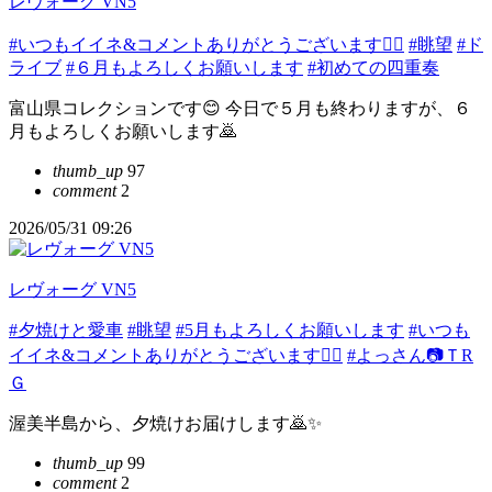
レヴォーグ VN5
#いつもイイネ&コメントありがとうございます🙇‍♂️
#眺望
#ド
ライブ
#６月もよろしくお願いします
#初めての四重奏
富山県コレクションです😊 今日で５月も終わりますが、６
月もよろしくお願いします🙇
thumb_up
97
comment
2
2026/05/31 09:26
レヴォーグ VN5
#夕焼けと愛車
#眺望
#5月もよろしくお願いします
#いつも
イイネ&コメントありがとうございます🙇‍♂️
#よっさん📷ＴR
Ｇ
渥美半島から、夕焼けお届けします🙇✨
thumb_up
99
comment
2