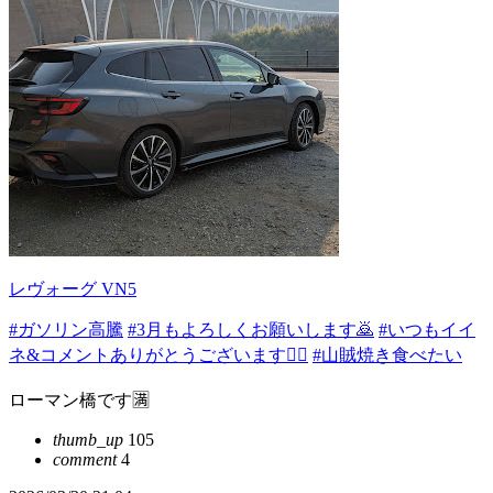
レヴォーグ VN5
#ガソリン高騰
#3月もよろしくお願いします🙇
#いつもイイ
ネ&コメントありがとうございます🙇‍♂️
#山賊焼き食べたい
ローマン橋です🈵
thumb_up
105
comment
4