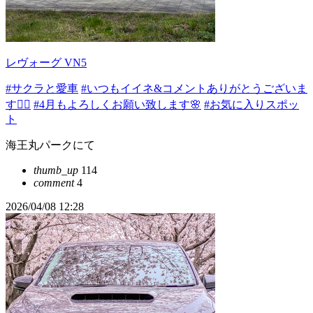
レヴォーグ VN5
#サクラと愛車
#いつもイイネ&コメントありがとうございま
す🙇‍♂️
#4月もよろしくお願い致します🌸
#お気に入りスポッ
ト
海王丸パークにて
thumb_up
114
comment
4
2026/04/08 12:28