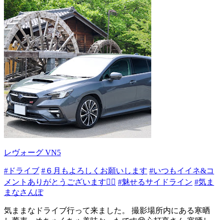
レヴォーグ VN5
#ドライブ
#６月もよろしくお願いします
#いつもイイネ&コ
メントありがとうございます🙇‍♂️
#魅せるサイドライン
#気ま
まなさんぽ
気ままなドライブ行って来ました。 撮影場所内にある寒晒