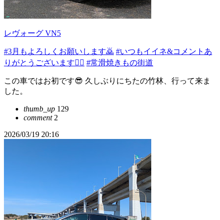
レヴォーグ VN5
#3月もよろしくお願いします🙇
#いつもイイネ&コメントあ
りがとうございます🙇‍♂️
#常滑焼きもの街道
この車ではお初です😎 久しぶりにちたの竹林、行って来ま
した。
thumb_up
129
comment
2
2026/03/19 20:16