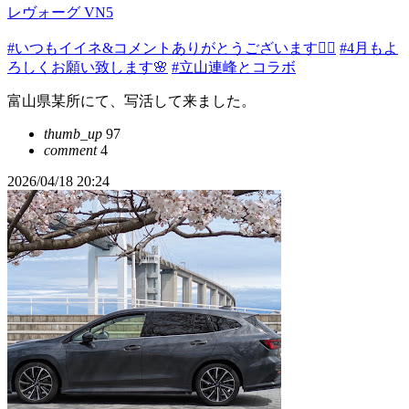
レヴォーグ VN5
#いつもイイネ&コメントありがとうございます🙇‍♂️
#4月もよ
ろしくお願い致します🌸
#立山連峰とコラボ
富山県某所にて、写活して来ました。
thumb_up
97
comment
4
2026/04/18 20:24