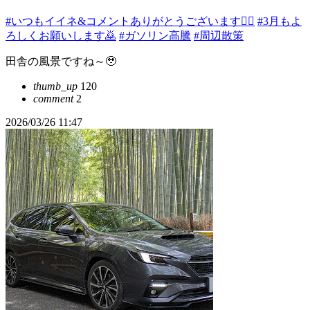
#いつもイイネ&コメントありがとうございます🙇‍♂️
#3月もよ
ろしくお願いします🙇
#ガソリン高騰
#周辺散策
田舎の風景ですね～🥹
thumb_up
120
comment
2
2026/03/26 11:47