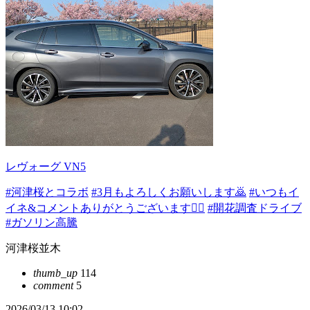
レヴォーグ VN5
#河津桜とコラボ
#3月もよろしくお願いします🙇
#いつもイ
イネ&コメントありがとうございます🙇‍♂️
#開花調査ドライブ
#ガソリン高騰
河津桜並木
thumb_up
114
comment
5
2026/03/13 10:02