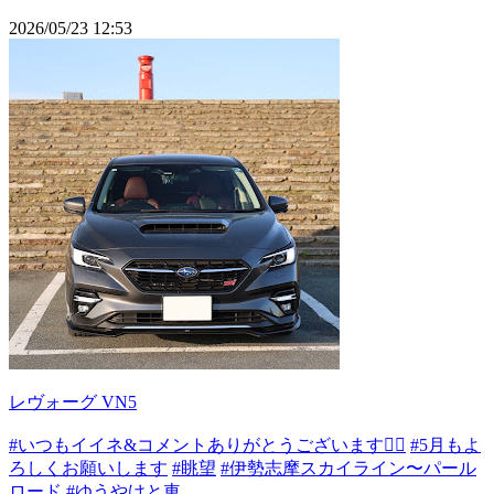
2026/05/23 12:53
レヴォーグ VN5
#いつもイイネ&コメントありがとうございます🙇‍♂️
#5月もよ
ろしくお願いします
#眺望
#伊勢志摩スカイライン〜パール
ロード
#ゆうやけと車