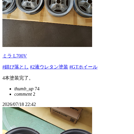
ミラ L700V
#錆び落とし
#2液ウレタン塗装
#GTホイール
4本塗装完了。
thumb_up
74
comment
2
2026/07/18 22:42