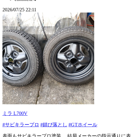
2026/07/25 22:11
ミラ L700V
#サビキラープロ
#錆び落とし
#GTホイール
表面もサビキラープロ塗装。 結局メーカーの指示通りに表