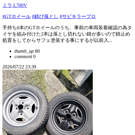
ミラ L700V
#GTホイール
#錆び落とし
#サビキラープロ
手持ち6本のGTホイールのうち、事前の車両装着確認の為タ
イヤを組み付けた2本は落とし切れない錆が多いので錆止め
処置をしてからサフェ塗装する事にするが以前入...
thumb_up
80
comment
0
2026/07/22 23:39