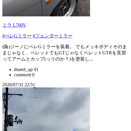
ミラ L700V
#べレGミラー
#フェンダーミラー
(偽)ジーノにベレGミラーを装着。 でもメッキボディそのま
まじゃなく、ベレットでもGTじゃなくベレットGTRを見習
ってアームとカップ(っうのか？)を塗装し...
thumb_up
91
comment
0
2026/07/31 22:51