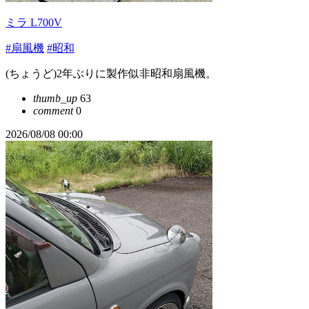
ミラ L700V
#扇風機
#昭和
(ちょうど)2年ぶりに製作似非昭和扇風機。
thumb_up
63
comment
0
2026/08/08 00:00