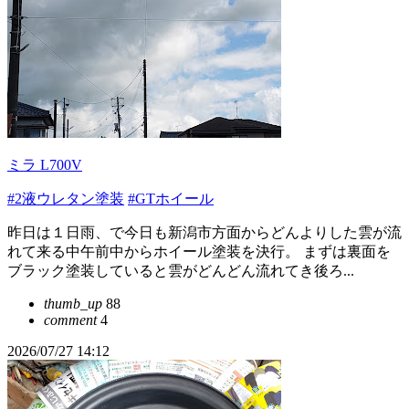
ミラ L700V
#2液ウレタン塗装
#GTホイール
昨日は１日雨、で今日も新潟市方面からどんよりした雲が流
れて来る中午前中からホイール塗装を決行。 まずは裏面を
ブラック塗装していると雲がどんどん流れてき後ろ...
thumb_up
88
comment
4
2026/07/27 14:12