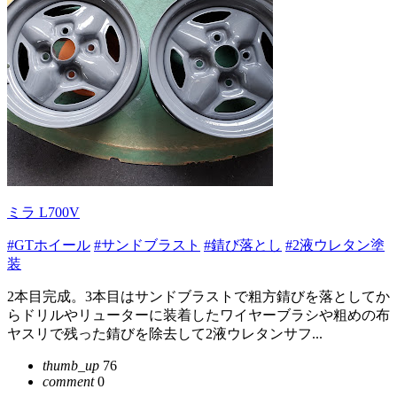
ミラ L700V
#GTホイール
#サンドブラスト
#錆び落とし
#2液ウレタン塗
装
2本目完成。3本目はサンドブラストで粗方錆びを落としてか
らドリルやリューターに装着したワイヤーブラシや粗めの布
ヤスリで残った錆びを除去して2液ウレタンサフ...
thumb_up
76
comment
0