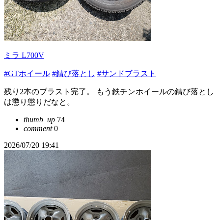
ミラ L700V
#GTホイール
#錆び落とし
#サンドブラスト
残り2本のブラスト完了。 もう鉄チンホイールの錆び落とし
は懲り懲りだなと。
thumb_up
74
comment
0
2026/07/20 19:41