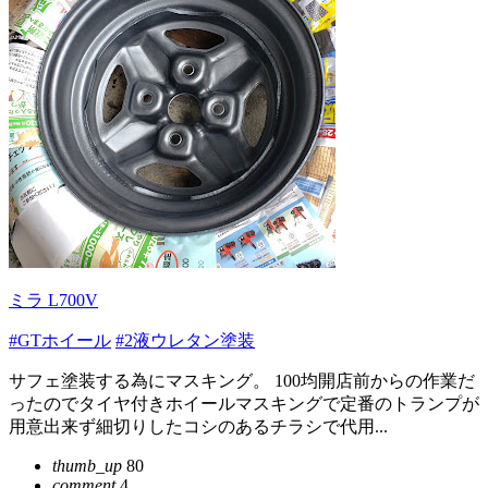
ミラ L700V
#GTホイール
#2液ウレタン塗装
サフェ塗装する為にマスキング。 100均開店前からの作業だ
ったのでタイヤ付きホイールマスキングで定番のトランプが
用意出来ず細切りしたコシのあるチラシで代用...
thumb_up
80
comment
4