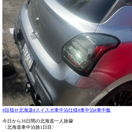
#目指せ北海道
#スイスポ車中泊仕様
#車中泊
#車中飯
今日から16日間の北海道一人旅😁
〈北海道車中泊旅1日目〉