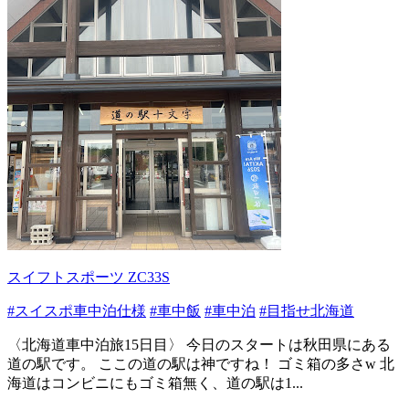
スイフトスポーツ ZC33S
#スイスポ車中泊仕様
#車中飯
#車中泊
#目指せ北海道
〈北海道車中泊旅15日目〉 今日のスタートは秋田県にある
道の駅です。 ここの道の駅は神ですね！ ゴミ箱の多さw 北
海道はコンビニにもゴミ箱無く、道の駅は1...