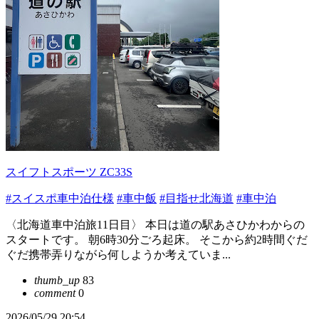
スイフトスポーツ ZC33S
#スイスポ車中泊仕様
#車中飯
#目指せ北海道
#車中泊
〈北海道車中泊旅11日目〉 本日は道の駅あさひかわからの
スタートです。 朝6時30分ごろ起床。 そこから約2時間ぐだ
ぐだ携帯弄りながら何しようか考えていま...
thumb_up
83
comment
0
2026/05/29 20:54