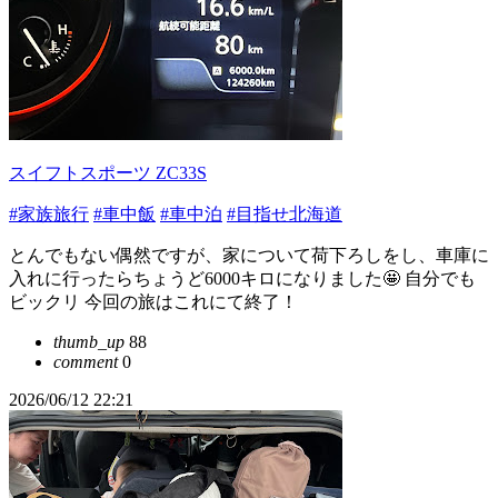
スイフトスポーツ ZC33S
#家族旅行
#車中飯
#車中泊
#目指せ北海道
とんでもない偶然ですが、家について荷下ろしをし、車庫に
入れに行ったらちょうど6000キロになりました🤩 自分でも
ビックリ 今回の旅はこれにて終了！
thumb_up
88
comment
0
2026/06/12 22:21