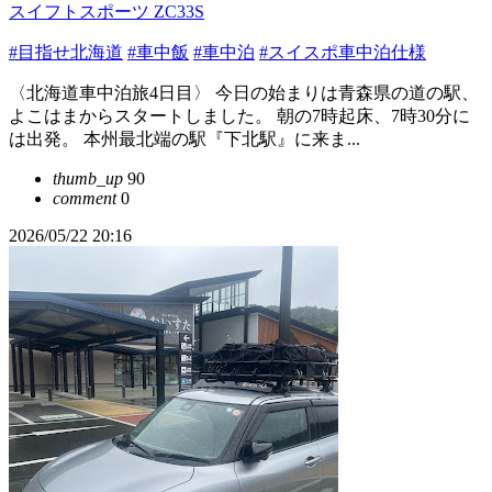
スイフトスポーツ ZC33S
#目指せ北海道
#車中飯
#車中泊
#スイスポ車中泊仕様
〈北海道車中泊旅4日目〉 今日の始まりは青森県の道の駅、
よこはまからスタートしました。 朝の7時起床、7時30分に
は出発。 本州最北端の駅『下北駅』に来ま...
thumb_up
90
comment
0
2026/05/22 20:16