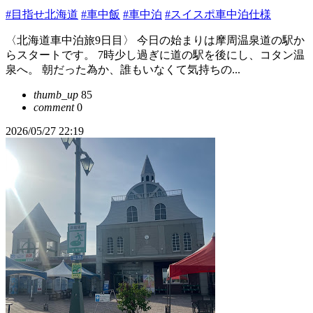
#目指せ北海道
#車中飯
#車中泊
#スイスポ車中泊仕様
〈北海道車中泊旅9日目〉 今日の始まりは摩周温泉道の駅か
らスタートです。 7時少し過ぎに道の駅を後にし、コタン温
泉へ。 朝だった為か、誰もいなくて気持ちの...
thumb_up
85
comment
0
2026/05/27 22:19