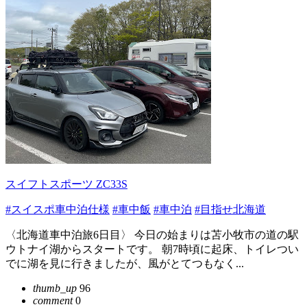
スイフトスポーツ ZC33S
#スイスポ車中泊仕様
#車中飯
#車中泊
#目指せ北海道
〈北海道車中泊旅6日目〉 今日の始まりは苫小牧市の道の駅
ウトナイ湖からスタートです。 朝7時頃に起床、トイレつい
でに湖を見に行きましたが、風がとてつもなく...
thumb_up
96
comment
0