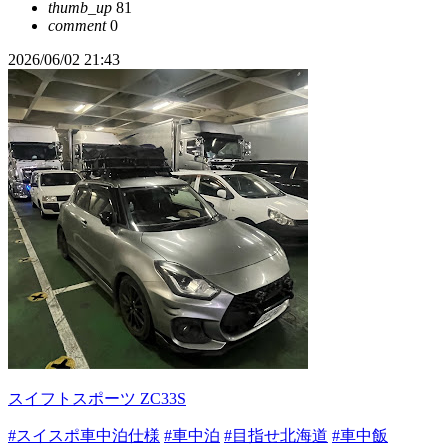
thumb_up
81
comment
0
2026/06/02 21:43
スイフトスポーツ ZC33S
#スイスポ車中泊仕様
#車中泊
#目指せ北海道
#車中飯