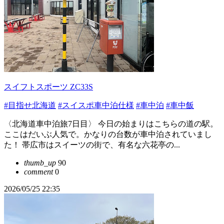
スイフトスポーツ ZC33S
#目指せ北海道
#スイスポ車中泊仕様
#車中泊
#車中飯
〈北海道車中泊旅7日目〉 今日の始まりはこちらの道の駅。
ここはだいぶ人気で。かなりの台数が車中泊されていまし
た！ 帯広市はスイーツの街で、有名な六花亭の...
thumb_up
90
comment
0
2026/05/25 22:35