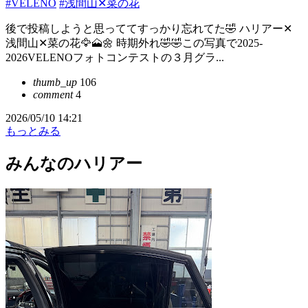
#VELENO
#浅間山✕菜の花
後で投稿しようと思っててすっかり忘れてた🤣 ハリアー✕
浅間山✕菜の花🦅🗻🌼 時期外れ🤣🤣この写真で2025-
2026VELENOフォトコンテストの３月グラ...
thumb_up
106
comment
4
2026/05/10 14:21
もっとみる
みんなのハリアー