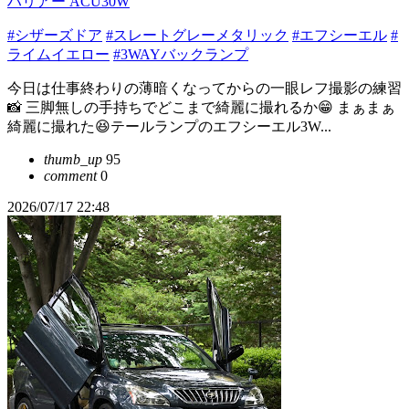
ハリアー ACU30W
#シザーズドア
#スレートグレーメタリック
#エフシーエル
#
ライムイエロー
#3WAYバックランプ
今日は仕事終わりの薄暗くなってからの一眼レフ撮影の練習
📸 三脚無しの手持ちでどこまで綺麗に撮れるか😁 まぁまぁ
綺麗に撮れた😆テールランプのエフシーエル3W...
thumb_up
95
comment
0
2026/07/17 22:48