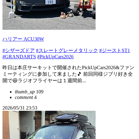
ハリアー ACU30W
#シザーズドア
#スレートグレーメタリック
#ジーストST1
#GRANDARTS
#PickUpCars2026
昨日は本庄サーキットで開催されたPickUpCars2026&ファン
ミーティングに参加して来ました🎵 前回同様ジブリ好き全
開で😆ラジオフライヤーは１週間前...
thumb_up
109
comment
4
2026/05/31 23:53