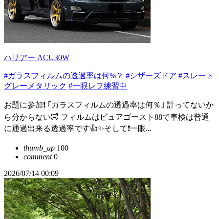
ハリアー ACU30W
#ガラスフィルムの透過率は何%？
#シザーズドア
#スレート
グレーメタリック
#一眼レフ練習中
お題に参加❗ ｢ガラスフィルムの透過率は何％｣ 計ってないか
ら分からない🤣 フィルムはピュアゴースト88で車検は普通
に通過出来る透過率です👍✨そして❗一眼...
thumb_up
100
comment
0
2026/07/14 00:09