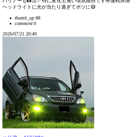
ハリアーも📸活✨ 特に変化も無い現状維持です🤣運転席側
ヘッドライトに光が当たり過ぎてボツに😅
thumb_up
88
comment
0
2026/07/21 20:49