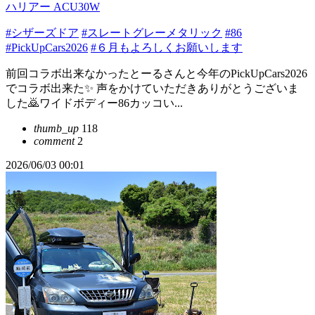
ハリアー ACU30W
#シザーズドア
#スレートグレーメタリック
#86
#PickUpCars2026
#６月もよろしくお願いします
前回コラボ出来なかったとーるさんと今年のPickUpCars2026
でコラボ出来た✨ 声をかけていただきありがとうございま
した🙇ワイドボディー86カッコい...
thumb_up
118
comment
2
2026/06/03 00:01