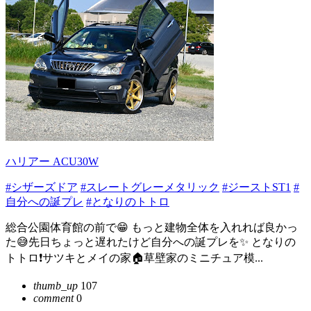
ハリアー ACU30W
#シザーズドア
#スレートグレーメタリック
#ジーストST1
#
自分への誕プレ
#となりのトトロ
総合公園体育館の前で😁 もっと建物全体を入れれば良かっ
た😅先日ちょっと遅れたけど自分への誕プレを✨ となりの
トトロ❗サツキとメイの家🏠草壁家のミニチュア模...
thumb_up
107
comment
0