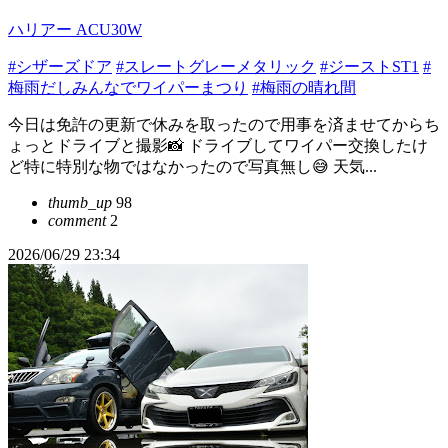
ハリアー ACU30W
#シザーズドア
#スレートグレーメタリック
#ジーストST1
#
梅雨だしみんなでワイパーまつり
#梅雨の晴れ間
今日は免許の更新で休みを取ったので用事を済ませてからち
ょっとドライブと撮影📸 ドライブしてワイパー交換したけ
ど特に特別な物ではなかったので写真無し😅 天気...
thumb_up
98
comment
2
2026/06/29 23:34