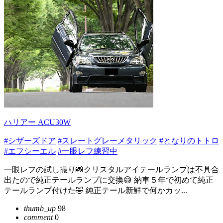
ハリアー ACU30W
#シザーズドア
#スレートグレーメタリック
#となりのトトロ
#エフシーエル
#一眼レフ練習中
一眼レフの試し撮り📸クリスタルアイテールランプは不具合
出たので純正テールランプに交換😅 納車５年で初めて純正
テールランプ付けた🤣 純正テール新鮮で何かカッ...
thumb_up
98
comment
0