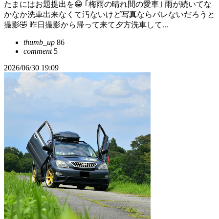
たまにはお題提出を😁 ｢梅雨の晴れ間の愛車｣ 雨が続いてな
かなか洗車出来なくて汚ないけど写真ならバレないだろうと
撮影🤣 昨日撮影から帰って来て夕方洗車して...
thumb_up
86
comment
5
2026/06/30 19:09