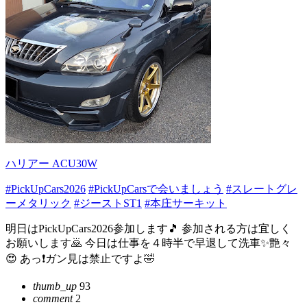
ハリアー ACU30W
#PickUpCars2026
#PickUpCarsで会いましょう
#スレートグレ
ーメタリック
#ジーストST1
#本庄サーキット
明日はPickUpCars2026参加します🎵 参加される方は宜しく
お願いします🙇 今日は仕事を４時半で早退して洗車✨艶々
😍 あっ❗ガン見は禁止ですよ🤣
thumb_up
93
comment
2