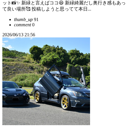
ット📸✨ 新緑と言えばココ😆 新緑綺麗だし奥行き感もあっ
て良い場所🥰 投稿しようと思ってて本日...
thumb_up
91
comment
0
2026/06/13 21:56