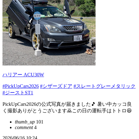
ハリアー ACU30W
#PickUpCars2026
#シザーズドア
#スレートグレーメタリック
#ジーストST1
PickUpCars2026の公式写真が届きました🎵 暑い中カッコ良
く撮影ありがとうございます🙇この日の運転手はトトロ😆
thumb_up
101
comment
4
2026/06/16 10:24