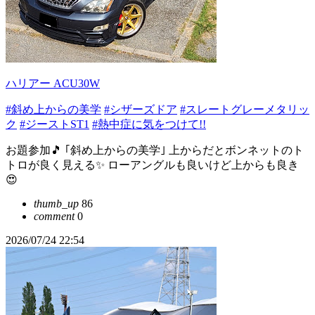
ハリアー ACU30W
#斜め上からの美学
#シザーズドア
#スレートグレーメタリッ
ク
#ジーストST1
#熱中症に気をつけて!!
お題参加🎵 ｢斜め上からの美学｣ 上からだとボンネットのト
トロが良く見える✨ ローアングルも良いけど上からも良き
😍
thumb_up
86
comment
0
2026/07/24 22:54