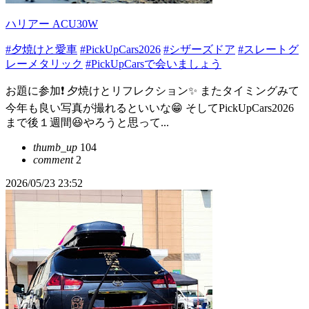
ハリアー ACU30W
#夕焼けと愛車
#PickUpCars2026
#シザーズドア
#スレートグ
レーメタリック
#PickUpCarsで会いましょう
お題に参加❗ 夕焼けとリフレクション✨ またタイミングみて
今年も良い写真が撮れるといいな😁 そしてPickUpCars2026
まで後１週間😆やろうと思って...
thumb_up
104
comment
2
2026/05/23 23:52