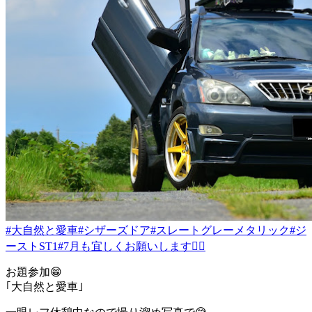
#大自然と愛車
#シザーズドア
#スレートグレーメタリック
#ジ
ーストST1
#7月も宜しくお願いします🙇‍♂️
お題参加😁
｢大自然と愛車｣