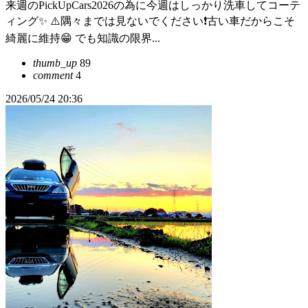
来週のPickUpCars2026の為に今週はしっかり洗車してコーテ
ィング✨ ⚠️隅々までは見ないでください❗古い車だからこそ
綺麗に維持😁 でも知識の限界...
thumb_up
89
comment
4
2026/05/24 20:36