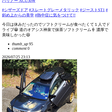
ハリアー ACU30W
#シザーズドア
#スレートグレーメタリック
#ジーストST1
#
斜め上からの美学
#熱中症に気をつけて!!
今日は休みだったのでソフトクリームが食べたくて１人でド
ライブ😁 道のオアシス神泉で抹茶ソフトクリーム🍦 濃厚で
美味しかった😆
thumb_up
95
comment
0
2026/07/25 23:13