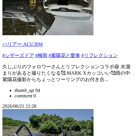
ハリアー ACU30W
#シザーズドア
#梅雨
#紫陽花と愛車
#リフレクション
久しぶりのフォロワーさんとリフレクションコラボ😆 水溜
まりがあると撮りたくなる🥰 MARK Xカッコいい🥰雨の中
紫陽花撮影からちょっとツーリングのお付き合...
thumb_up
94
comment
0
2026/06/21 21:28